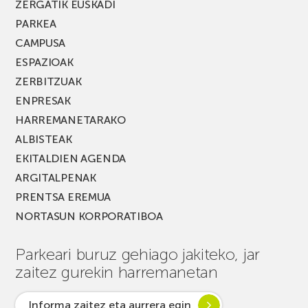
ZERGATIK EUSKADI
PARKEA
CAMPUSA
ESPAZIOAK
ZERBITZUAK
ENPRESAK
HARREMANETARAKO
ALBISTEAK
EKITALDIEN AGENDA
ARGITALPENAK
PRENTSA EREMUA
NORTASUN KORPORATIBOA
Parkeari buruz gehiago jakiteko, jar
zaitez gurekin harremanetan
Informa zaitez eta aurrera egin