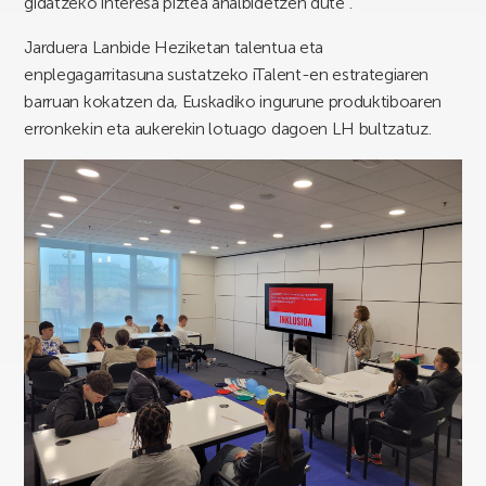
gidatzeko interesa piztea ahalbidetzen dute”.
Jarduera Lanbide Heziketan talentua eta
enplegagarritasuna sustatzeko iTalent-en estrategiaren
barruan kokatzen da, Euskadiko ingurune produktiboaren
erronkekin eta aukerekin lotuago dagoen LH bultzatuz.