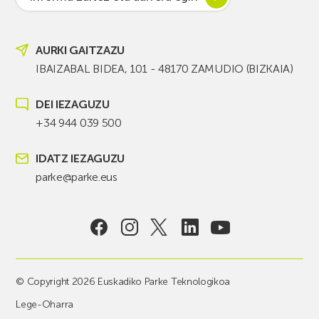
AURKI GAITZAZU
IBAIZABAL BIDEA, 101 - 48170 ZAMUDIO (BIZKAIA)
DEI IEZAGUZU
+34 944 039 500
IDATZ IEZAGUZU
parke@parke.eus
© Copyright 2026 Euskadiko Parke Teknologikoa
Lege-Oharra