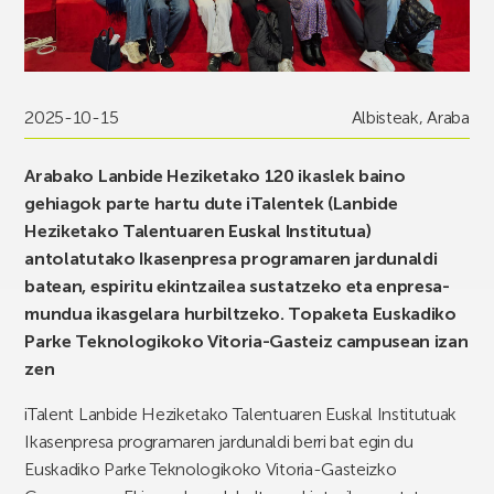
2025-10-15
Albisteak
,
Araba
Arabako Lanbide Heziketako 120 ikaslek baino
gehiagok parte hartu dute iTalentek (Lanbide
Heziketako Talentuaren Euskal Institutua)
antolatutako Ikasenpresa programaren jardunaldi
batean, espiritu ekintzailea sustatzeko eta enpresa-
mundua ikasgelara hurbiltzeko. Topaketa Euskadiko
Parke Teknologikoko Vitoria-Gasteiz campusean izan
zen
iTalent Lanbide Heziketako Talentuaren Euskal Institutuak
Ikasenpresa programaren jardunaldi berri bat egin du
Euskadiko Parke Teknologikoko Vitoria-Gasteizko