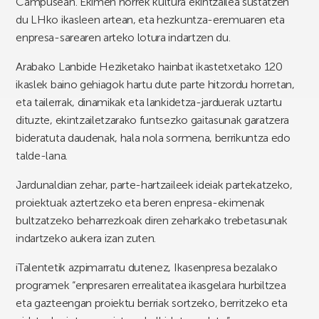
Campusean. Ekimen horrek kultura ekintzailea sustatzen
du LHko ikasleen artean, eta hezkuntza-eremuaren eta
enpresa-sarearen arteko lotura indartzen du.
Arabako Lanbide Heziketako hainbat ikastetxetako 120
ikaslek baino gehiagok hartu dute parte hitzordu horretan,
eta tailerrak, dinamikak eta lankidetza-jarduerak uztartu
dituzte, ekintzailetzarako funtsezko gaitasunak garatzera
bideratuta daudenak, hala nola sormena, berrikuntza edo
talde-lana.
Jardunaldian zehar, parte-hartzaileek ideiak partekatzeko,
proiektuak aztertzeko eta beren enpresa-ekimenak
bultzatzeko beharrezkoak diren zeharkako trebetasunak
indartzeko aukera izan zuten.
iTalentetik azpimarratu dutenez, Ikasenpresa bezalako
programek “enpresaren errealitatea ikasgelara hurbiltzea
eta gazteengan proiektu berriak sortzeko, berritzeko eta