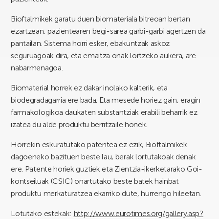
Bioftalmikek garatu duen biomateriala bitreoan bertan
ezartzean, pazientearen begi-sarea garbi-garbi agertzen da
pantailan. Sistema horri esker, ebakuntzak askoz
seguruagoak dira, eta emaitza onak lortzeko aukera, are
nabarmenagoa.
Biomaterial horrek ez dakar inolako kalterik, eta
biodegradagarria ere bada. Eta mesede horiez gain, eragin
farmakologikoa daukaten substantziak erabili beharrik ez
izatea du alde produktu berritzaile honek.
Horrekin eskuratutako patentea ez ezik, Bioftalmikek
dagoeneko bazituen beste lau, berak lortutakoak denak
ere. Patente horiek guztiek eta Zientzia-ikerketarako Goi-
kontseiluak (CSIC) onartutako beste batek hainbat
produktu merkaturatzea ekarriko dute, hurrengo hileetan.
Lotutako estekak:
http://www.eurotimes.org/gallery.asp?