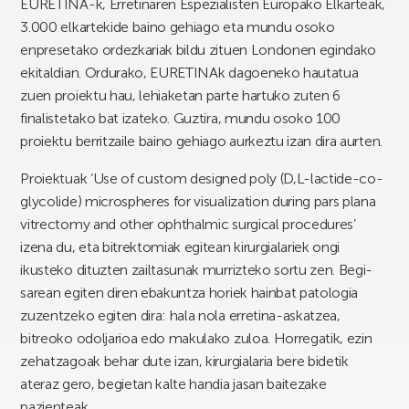
EURETINA-k, Erretinaren Espezialisten Europako Elkarteak,
3.000 elkartekide baino gehiago eta mundu osoko
enpresetako ordezkariak bildu zituen Londonen egindako
ekitaldian. Ordurako, EURETINAk dagoeneko hautatua
zuen proiektu hau, lehiaketan parte hartuko zuten 6
finalistetako bat izateko. Guztira, mundu osoko 100
proiektu berritzaile baino gehiago aurkeztu izan dira aurten.
Proiektuak ‘Use of custom designed poly (D,L-lactide-co-
glycolide) microspheres for visualization during pars plana
vitrectomy and other ophthalmic surgical procedures’
izena du, eta bitrektomiak egitean kirurgialariek ongi
ikusteko dituzten zailtasunak murrizteko sortu zen. Begi-
sarean egiten diren ebakuntza horiek hainbat patologia
zuzentzeko egiten dira: hala nola erretina-askatzea,
bitreoko odoljarioa edo makulako zuloa. Horregatik, ezin
zehatzagoak behar dute izan, kirurgialaria bere bidetik
ateraz gero, begietan kalte handia jasan baitezake
pazienteak.