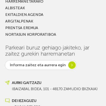
HARREMANETARAKO
ALBISTEAK
EKITALDIEN AGENDA
ARGITALPENAK
PRENTSA EREMUA
NORTASUN KORPORATIBOA
Parkeari buruz gehiago jakiteko, jar
zaitez gurekin harremanetan
Informa zaitez eta aurrera egin
AURKI GAITZAZU
IBAIZABAL BIDEA, 101 - 48170 ZAMUDIO (BIZKAIA)
DEI IEZAGUZU