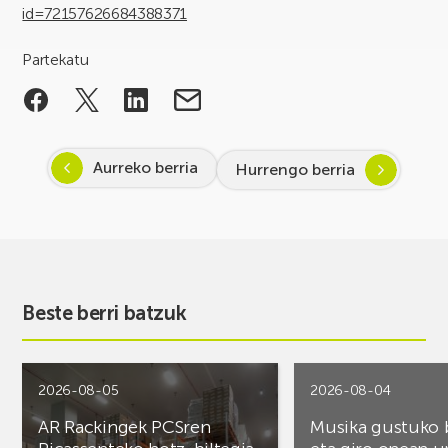
id=72157626684388371
Partekatu
Aurreko berria
Hurrengo berria
Beste berri batzuk
2026-08-05
2026-08-04
AR Rackingek PCSren
Musika gustuko