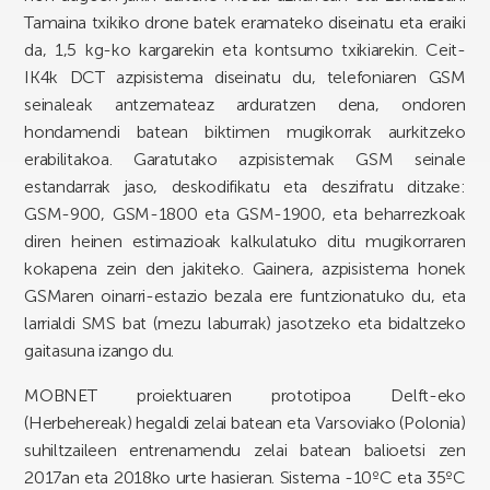
Tamaina txikiko drone batek eramateko diseinatu eta eraiki
da, 1,5 kg-ko kargarekin eta kontsumo txikiarekin. Ceit-
IK4k DCT azpisistema diseinatu du, telefoniaren GSM
seinaleak antzemateaz arduratzen dena, ondoren
hondamendi batean biktimen mugikorrak aurkitzeko
erabilitakoa. Garatutako azpisistemak GSM seinale
estandarrak jaso, deskodifikatu eta deszifratu ditzake:
GSM-900, GSM-1800 eta GSM-1900, eta beharrezkoak
diren heinen estimazioak kalkulatuko ditu mugikorraren
kokapena zein den jakiteko. Gainera, azpisistema honek
GSMaren oinarri-estazio bezala ere funtzionatuko du, eta
larrialdi SMS bat (mezu laburrak) jasotzeko eta bidaltzeko
gaitasuna izango du.
MOBNET proiektuaren prototipoa Delft-eko
(Herbehereak) hegaldi zelai batean eta Varsoviako (Polonia)
suhiltzaileen entrenamendu zelai batean balioetsi zen
2017an eta 2018ko urte hasieran. Sistema -10ºC eta 35ºC