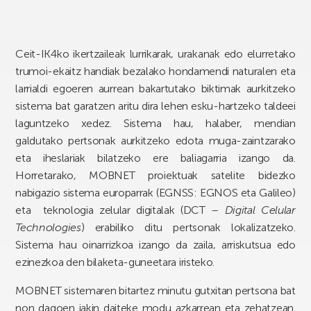
Ceit-IK4ko ikertzaileak lurrikarak, urakanak edo elurretako
trumoi-ekaitz handiak bezalako hondamendi naturalen eta
larrialdi egoeren aurrean bakartutako biktimak aurkitzeko
sistema bat garatzen aritu dira lehen esku-hartzeko taldeei
laguntzeko xedez. Sistema hau, halaber, mendian
galdutako pertsonak aurkitzeko edota muga-zaintzarako
eta iheslariak bilatzeko ere baliagarria izango da.
Horretarako, MOBNET proiektuak satelite bidezko
nabigazio sistema europarrak (EGNSS: EGNOS eta Galileo)
eta teknologia zelular digitalak (DCT –
Digital Celular
Technologies
) erabiliko ditu pertsonak lokalizatzeko.
Sistema hau oinarrizkoa izango da zaila, arriskutsua edo
ezinezkoa den bilaketa-guneetara iristeko.
MOBNET sistemaren bitartez minutu gutxitan pertsona bat
non dagoen jakin daiteke modu azkarrean eta zehatzean.