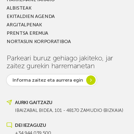
ALBISTEAK
EKITALDIEN AGENDA
ARGITALPENAK
PRENTSA EREMUA
NORTASUN KORPORATIBOA
Parkeari buruz gehiago jakiteko, jar
zaitez gurekin harremanetan
Informa zaitez eta aurrera egin
AURKI GAITZAZU
IBAIZABAL BIDEA, 101 - 48170 ZAMUDIO (BIZKAIA)
DEI IEZAGUZU
+34 944 039 500