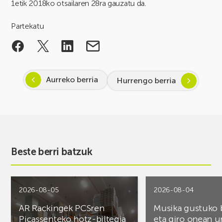
1etik 2018ko otsailaren 28ra gauzatu da.
Partekatu
Aurreko berria
Hurrengo berria
Beste berri batzuk
2026-08-05
2026-08-04
AR Rackingek PCSren
Musika gustuko
Picassenteko hotz-biltegia
eta giro onean u