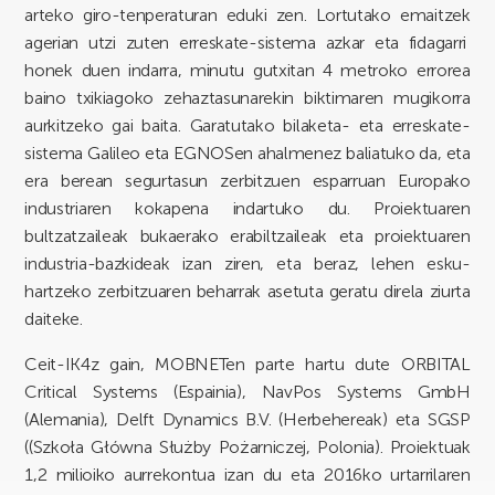
arteko giro-tenperaturan eduki zen. Lortutako emaitzek
agerian utzi zuten erreskate-sistema azkar eta fidagarri
honek duen indarra, minutu gutxitan 4 metroko errorea
baino txikiagoko zehaztasunarekin biktimaren mugikorra
aurkitzeko gai baita. Garatutako bilaketa- eta erreskate-
sistema Galileo eta EGNOSen ahalmenez baliatuko da, eta
era berean segurtasun zerbitzuen esparruan Europako
industriaren kokapena indartuko du. Proiektuaren
bultzatzaileak bukaerako erabiltzaileak eta proiektuaren
industria-bazkideak izan ziren, eta beraz, lehen esku-
hartzeko zerbitzuaren beharrak asetuta geratu direla ziurta
daiteke.
Ceit-IK4z gain, MOBNETen parte hartu dute ORBITAL
Critical Systems (Espainia), NavPos Systems GmbH
(Alemania), Delft Dynamics B.V. (Herbehereak) eta SGSP
((Szkoła Główna Służby Pożarniczej, Polonia). Proiektuak
1,2 milioiko aurrekontua izan du eta 2016ko urtarrilaren