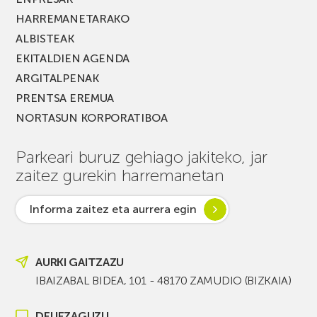
HARREMANETARAKO
ALBISTEAK
EKITALDIEN AGENDA
ARGITALPENAK
PRENTSA EREMUA
NORTASUN KORPORATIBOA
Parkeari buruz gehiago jakiteko, jar
zaitez gurekin harremanetan
Informa zaitez eta aurrera egin
AURKI GAITZAZU
IBAIZABAL BIDEA, 101 - 48170 ZAMUDIO (BIZKAIA)
DEI IEZAGUZU