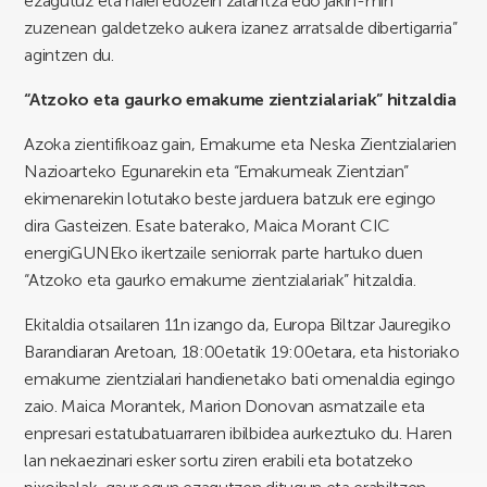
ezagutuz eta haiei edozein zalantza edo jakin-min
zuzenean galdetzeko aukera izanez arratsalde dibertigarria”
agintzen du.
“Atzoko eta gaurko emakume zientzialariak” hitzaldia
Azoka zientifikoaz gain, Emakume eta Neska Zientzialarien
Nazioarteko Egunarekin eta “Emakumeak Zientzian”
ekimenarekin lotutako beste jarduera batzuk ere egingo
dira Gasteizen. Esate baterako, Maica Morant CIC
energiGUNEko ikertzaile seniorrak parte hartuko duen
“Atzoko eta gaurko emakume zientzialariak” hitzaldia.
Ekitaldia otsailaren 11n izango da, Europa Biltzar Jauregiko
Barandiaran Aretoan, 18:00etatik 19:00etara, eta historiako
emakume zientzialari handienetako bati omenaldia egingo
zaio. Maica Morantek, Marion Donovan asmatzaile eta
enpresari estatubatuarraren ibilbidea aurkeztuko du. Haren
lan nekaezinari esker sortu ziren erabili eta botatzeko