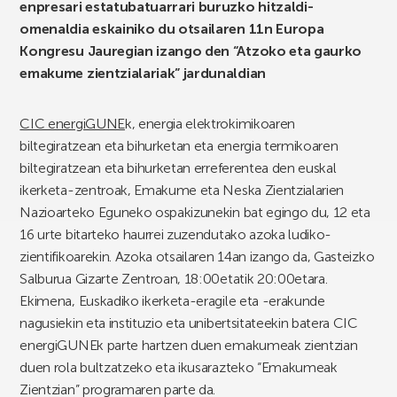
enpresari estatubatuarrari buruzko hitzaldi-
omenaldia eskainiko du otsailaren 11n Europa
Kongresu Jauregian izango den “Atzoko eta gaurko
emakume zientzialariak” jardunaldian
CIC energiGUNE
k, energia elektrokimikoaren
biltegiratzean eta bihurketan eta energia termikoaren
biltegiratzean eta bihurketan erreferentea den euskal
ikerketa-zentroak, Emakume eta Neska Zientzialarien
Nazioarteko Eguneko ospakizunekin bat egingo du, 12 eta
16 urte bitarteko haurrei zuzendutako azoka ludiko-
zientifikoarekin. Azoka otsailaren 14an izango da, Gasteizko
Salburua Gizarte Zentroan, 18:00etatik 20:00etara.
Ekimena, Euskadiko ikerketa-eragile eta -erakunde
nagusiekin eta instituzio eta unibertsitateekin batera CIC
energiGUNEk parte hartzen duen emakumeak zientzian
duen rola bultzatzeko eta ikusarazteko “Emakumeak
Zientzian” programaren parte da.