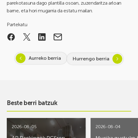
parekotasuna dago plantilla osoan, zuzendaritza arloan
barne, eta hori mugarria da estatu mailan.
Partekatu
Aurreko berria
Hurrengo berria
Beste berri batzuk
2026-08-05
2026-08-04
AR Rackingek PCSren
Musika gustuko