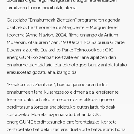
pixoihalak, gaur egun ezagutzen ditugun eta erabiltzen
jarraitzen ditugun pixoihalak, alegia.
Gasteizko “Emakumeak Zientzian” programaren agenda
osatzeko, Le théorème de Marguerite – Margueriteren
teorema (Anne Navion, 2024) filma emango da Artium
Museoan, otsailaren 13an, 19:00etan. Eta Salburua Gizarte
Etxean, azkenik, Euskadiko Parke Teknologikoak CIC
energiGUNEko zenbait ikertzaileren lana aipatzen den
emakume zientzialariei eta teknologoei buruz antolatutako
erakusketaz gozatu ahal izango da.
“Emakumeak Zientzian”, hainbat jardueraren bidez
emakumeen lana ikusarazteko ekimena da, erreferente
femeninoak sortzeko eta esparru zientifikoan genero
berdintasuna lortzea ahalbidetuko duten jardunbideak
sustatzeko. Horrela, azpimarratu behar da CIC
energiGUNE berdintasuneko erreferentziazko ikerketa
zentroetako bat dela, izan ere, duela urte batzuetatik hona