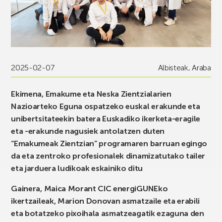
2025-02-07
Albisteak
,
Araba
Ekimena, Emakume eta Neska Zientzialarien
Nazioarteko Eguna ospatzeko euskal erakunde eta
unibertsitateekin batera Euskadiko ikerketa-eragile
eta -erakunde nagusiek antolatzen duten
“Emakumeak Zientzian” programaren barruan egingo
da eta zentroko profesionalek dinamizatutako tailer
eta jarduera ludikoak eskainiko ditu
Gainera, Maica Morant CIC energiGUNEko
ikertzaileak, Marion Donovan asmatzaile eta erabili
eta botatzeko pixoihala asmatzeagatik ezaguna den