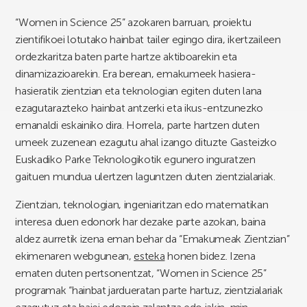
“Women in Science 25” azokaren barruan, proiektu
zientifikoei lotutako hainbat tailer egingo dira, ikertzaileen
ordezkaritza baten parte hartze aktiboarekin eta
dinamizazioarekin. Era berean, emakumeek hasiera-
hasieratik zientzian eta teknologian egiten duten lana
ezagutarazteko hainbat antzerki eta ikus-entzunezko
emanaldi eskainiko dira. Horrela, parte hartzen duten
umeek zuzenean ezagutu ahal izango dituzte Gasteizko
Euskadiko Parke Teknologikotik egunero inguratzen
gaituen mundua ulertzen laguntzen duten zientzialariak.
Zientzian, teknologian, ingeniaritzan edo matematikan
interesa duen edonork har dezake parte azokan, baina
aldez aurretik izena eman behar da “Emakumeak Zientzian”
ekimenaren webgunean,
esteka
honen bidez. Izena
ematen duten pertsonentzat, “Women in Science 25”
programak “hainbat jardueratan parte hartuz, zientzialariak