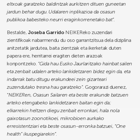
eltxoak garatzeko baldintzak aurkitzen dituen guneetan
jardun behar dugu
.
Udalaren inplikazioa da osasun
publikoa babesteko neurri eraginkorrenetako bat”.
Bestalde,
Joseba Garrido
NEIKEReko zuzendari
zientifikoak nabarmendu du oso garrantzitsua dela diziplina
anitzetatik jardutea, baita zientziak eta ikerketak duten
papera ere, herritarrei eragiten dieten arazoak
konpontzeko.
“Gida hau Eusko Jaurlaritzako hainbat sailen
eta zenbait udalen arteko lankidetzaren bidez egin da, eta
indarrak batu ditugu erakundeei zein gizarteari
zuzendutako tresna hau garatzeko”.
Gogorarazi duenez,
“
NEIKERen, Osasun Sailaren eta beste erakunde batzuen
arteko etengabeko lankidetzaren baitan egin da;
elkarrekin heltzen diegu zenbait erronkari, hala nola
gaixotasun zoonotikoei, mikrobioen aurkako
erresistentziari eta beste osasun-erronka batzuei
,
“One
health” ikuspegiarekin”
.