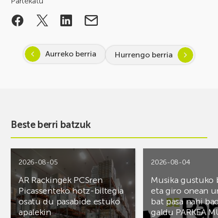
Partekatu
Aurreko berria
Hurrengo berria
Beste berri batzuk
2026-08-05
2026-08-04
AR Rackingek PCSren
Musika gustuko
Picassenteko hotz-biltegia
eta giro onean u
osatu du pasabide estuko
bat pasa nahi ba
apalekin
galdu PARKEA M