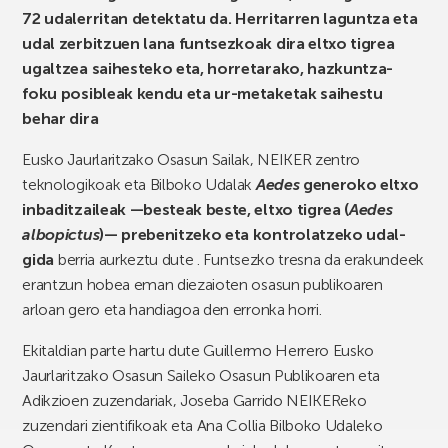
72 udalerritan detektatu da.
Herritarren laguntza eta
udal zerbitzuen lana funtsezkoak dira eltxo tigrea
ugaltzea saihesteko eta, horretarako, hazkuntza-
foku posibleak kendu eta ur-metaketak saihestu
behar dira
Eusko Jaurlaritzako Osasun Sailak, NEIKER zentro
teknologikoak eta Bilboko Udalak
Aedes
generoko eltxo
inbaditzaileak —besteak beste, eltxo tigrea (
Aedes
albopictus
)— prebenitzeko eta kontrolatzeko udal-
gida
berria aurkeztu dute . Funtsezko tresna da erakundeek
erantzun hobea eman diezaioten osasun publikoaren
arloan gero eta handiagoa den erronka horri.
Ekitaldian parte hartu dute Guillermo Herrero Eusko
Jaurlaritzako Osasun Saileko Osasun Publikoaren eta
Adikzioen zuzendariak, Joseba Garrido NEIKEReko
zuzendari zientifikoak eta Ana Collia Bilboko Udaleko