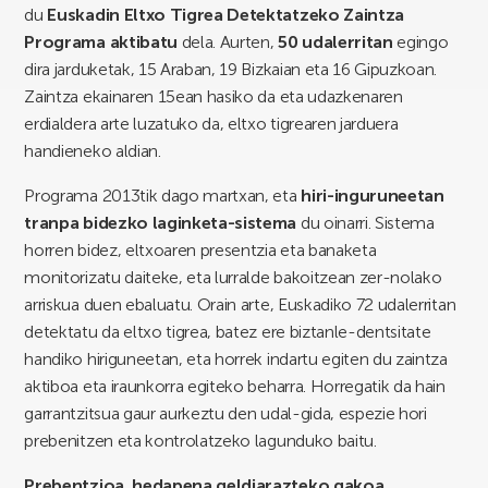
du
Euskadin Eltxo Tigrea Detektatzeko Zaintza
Programa aktibatu
dela. Aurten,
50 udalerritan
egingo
dira jarduketak, 15 Araban, 19 Bizkaian eta 16 Gipuzkoan.
Zaintza ekainaren 15ean hasiko da eta udazkenaren
erdialdera arte luzatuko da, eltxo tigrearen jarduera
handieneko aldian.
Programa 2013tik dago martxan, eta
hiri-inguruneetan
tranpa bidezko laginketa-sistema
du oinarri. Sistema
horren bidez, eltxoaren presentzia eta banaketa
monitorizatu daiteke, eta lurralde bakoitzean zer-nolako
arriskua duen ebaluatu. Orain arte, Euskadiko 72 udalerritan
detektatu da eltxo tigrea, batez ere biztanle-dentsitate
handiko hiriguneetan, eta horrek indartu egiten du zaintza
aktiboa eta iraunkorra egiteko beharra. Horregatik da hain
garrantzitsua gaur aurkeztu den udal-gida, espezie hori
prebenitzen eta kontrolatzeko lagunduko baitu.
Prebentzioa, hedapena geldiarazteko gakoa