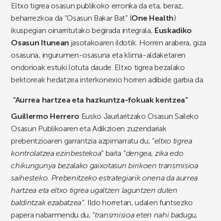
Eltxo tigrea osasun publikoko erronka da eta, beraz,
beharrezkoa da “Osasun Bakar Bat” (
One Health
)
ikuspegian oinarritutako begirada integrala,
Euskadiko
Osasun Itunean
jasotakoaren ildotik. Horren arabera, giza
osasuna, ingurumen-osasuna eta klima-aldaketaren
ondorioak estuki lotuta daude. Eltxo tigrea bezalako
bektoreak hedatzea interkonexio horren adibide garbia da.
“Aurrea hartzea eta hazkuntza-fokuak kentzea”
Guillermo Herrero
Eusko Jaurlaritzako Osasun Saileko
Osasun Publikoaren eta Adikzioen zuzendariak
prebentzioaren garrantzia azpimarratu du, “
eltxo tigrea
kontrolatzea ezinbestekoa
” baita “
dengea, zika edo
chikungunya bezalako gaixotasun birikoen transmisioa
saihesteko.
Prebenitzeko estrategiarik onena da aurrea
hartzea eta eltxo tigrea ugaltzen laguntzen duten
baldintzak ezabatzea”.
Ildo horretan, udalen funtsezko
papera nabarmendu du, “
transmisioa eten nahi badugu,