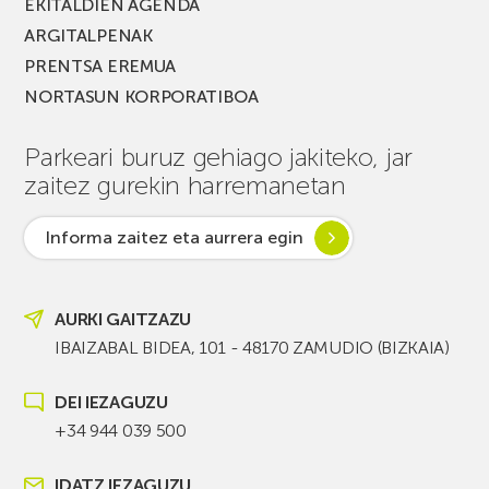
EKITALDIEN AGENDA
ARGITALPENAK
PRENTSA EREMUA
NORTASUN KORPORATIBOA
Parkeari buruz gehiago jakiteko, jar
zaitez gurekin harremanetan
Informa zaitez eta aurrera egin
AURKI GAITZAZU
IBAIZABAL BIDEA, 101 - 48170 ZAMUDIO (BIZKAIA)
DEI IEZAGUZU
+34 944 039 500
IDATZ IEZAGUZU