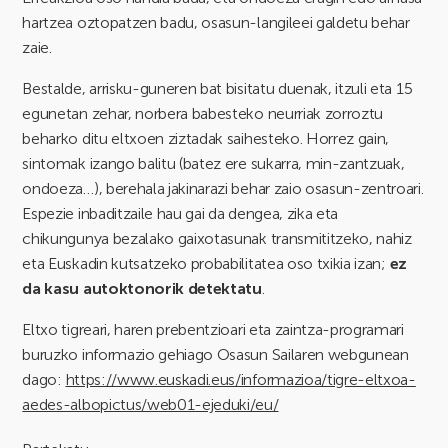
hartzea oztopatzen badu, osasun-langileei galdetu behar
zaie.
Bestalde, arrisku-guneren bat bisitatu duenak, itzuli eta 15
egunetan zehar, norbera babesteko neurriak zorroztu
beharko ditu eltxoen ziztadak saihesteko. Horrez gain,
sintomak izango balitu (batez ere sukarra, min-zantzuak,
ondoeza…), berehala jakinarazi behar zaio osasun-zentroari.
Espezie inbaditzaile hau gai da dengea, zika eta
chikungunya bezalako gaixotasunak transmititzeko, nahiz
eta Euskadin kutsatzeko probabilitatea oso txikia izan;
ez
da kasu autoktonorik detektatu
.
Eltxo tigreari, haren prebentzioari eta zaintza-programari
buruzko informazio gehiago Osasun Sailaren webgunean
dago:
https://www.euskadi.eus/informazioa/tigre-eltxoa-
aedes-albopictus/web01-ejeduki/eu/