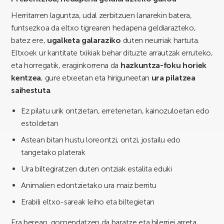
Herritarren laguntza, udal zerbitzuen lanarekin batera,
funtsezkoa da eltxo tigrearen hedapena geldiarazteko,
batez ere,
ugalketa galaraziko
duten neurriak hartuta.
Eltxoek ur kantitate txikiak behar dituzte arrautzak erruteko,
eta horregatik, eraginkorrena da
hazkuntza-foku horiek
kentzea
, gure etxeetan eta hiriguneetan
ura pilatzea
saihestuta
.
Ez pilatu urik ontzietan, erretenetan, kainozuloetan edo
estoldetan
Astean bitan hustu loreontzi, ontzi, jostailu edo
tangetako platerak
Ura biltegiratzen duten ontziak estalita eduki
Animalien edontzietako ura maiz berritu
Erabili eltxo-sareak leiho eta biltegietan
Era berean, gomendatzen da
baratze
eta
hilerriei
arreta