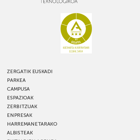
baduzu,
ez
galdu
PARKEA
MUSIK
FEST
jaialdiaren
edizio
berria!
ZERGATIK EUSKADI
PARKEA
CAMPUSA
ESPAZIOAK
ZERBITZUAK
ENPRESAK
HARREMANETARAKO
ALBISTEAK