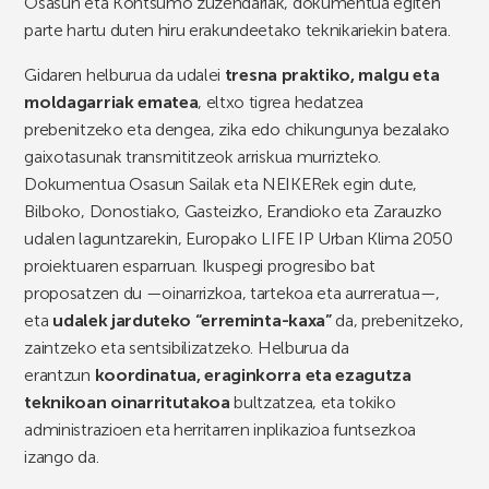
Osasun eta Kontsumo zuzendariak, dokumentua egiten
parte hartu duten hiru erakundeetako teknikariekin batera.
Gidaren helburua da udalei
tresna praktiko, malgu eta
moldagarriak ematea
, eltxo tigrea hedatzea
prebenitzeko eta dengea, zika edo chikungunya bezalako
gaixotasunak transmititzeok arriskua murrizteko.
Dokumentua Osasun Sailak eta NEIKERek egin dute,
Bilboko, Donostiako, Gasteizko, Erandioko eta Zarauzko
udalen laguntzarekin, Europako LIFE IP Urban Klima 2050
proiektuaren esparruan. Ikuspegi progresibo bat
proposatzen du —oinarrizkoa, tartekoa eta aurreratua—,
eta
udalek jarduteko “erreminta-kaxa”
da, prebenitzeko,
zaintzeko eta sentsibilizatzeko. Helburua da
erantzun
koordinatua, eraginkorra eta ezagutza
teknikoan oinarritutakoa
bultzatzea, eta tokiko
administrazioen eta herritarren inplikazioa funtsezkoa
izango da.