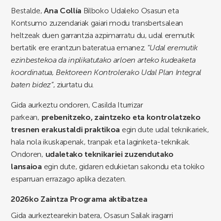
Bestalde,
Ana Collía
Bilboko Udaleko Osasun eta
Kontsumo zuzendariak gaiari modu transbertsalean
heltzeak duen garrantzia azpimarratu du, udal eremutik
bertatik ere erantzun bateratua emanez. “
Udal eremutik
ezinbestekoa da inplikatutako arloen arteko kudeaketa
koordinatua, Bektoreen Kontrolerako Udal Plan Integral
baten bidez”
, ziurtatu du.
Gida aurkeztu ondoren, Casilda Iturrizar
parkean,
prebenitzeko, zaintzeko eta kontrolatzeko
tresnen erakustaldi praktikoa
egin dute udal teknikariek,
hala nola ikuskapenak, tranpak eta laginketa-teknikak.
Ondoren,
udaletako teknikariei zuzendutako
lansaioa
egin dute, gidaren edukietan sakondu eta tokiko
esparruan errazago aplika dezaten.
2026ko Zaintza Programa aktibatzea
Gida aurkeztearekin batera, Osasun Sailak iragarri