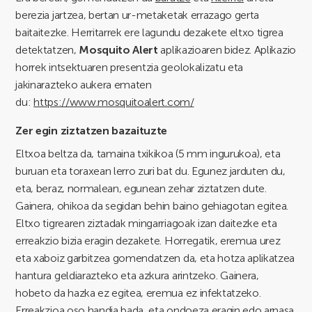
berezia jartzea, bertan ur-metaketak errazago gerta
baitaitezke. Herritarrek ere lagundu dezakete eltxo tigrea
detektatzen,
Mosquito Alert
aplikazioaren bidez. Aplikazio
horrek intsektuaren presentzia geolokalizatu eta
jakinarazteko aukera ematen
du:
https://www.mosquitoalert.com/
Zer egin ziztatzen bazaituzte
Eltxoa beltza da, tamaina txikikoa (5 mm ingurukoa), eta
buruan eta toraxean lerro zuri bat du. Egunez jarduten du,
eta, beraz, normalean, egunean zehar ziztatzen dute.
Gainera, ohikoa da segidan behin baino gehiagotan egitea.
Eltxo tigrearen ziztadak mingarriagoak izan daitezke eta
erreakzio bizia eragin dezakete. Horregatik, eremua urez
eta xaboiz garbitzea gomendatzen da, eta hotza aplikatzea
hantura geldiarazteko eta azkura arintzeko. Gainera,
hobeto da hazka ez egitea, eremua ez infektatzeko.
Erreakzioa oso handia bada, eta ondoeza eragin edo arnasa