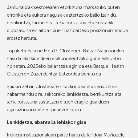
Jardunaldiak sektorearen etorkizuna markatuko duten
erronka eta aukera nagusiak aztertzeko balio izan du,
berrikuntza, lankidetza, lehiakortasuna eta Euskadik
bioosasunaren arloan duen nazioarteko posizionamendua
ardatz hartuta.
Topaketa Basque Health Clusterren Batzar Nagusiarekin
hasi da. Bazkide diren erakundeentzako gune esklusibo
horretan, 2025eko balantzea egin da eta Basque Health
Clusterren Zuzendaritza Batzordea berritu da.
Saioan zehar, Clusterraren hazkundea eta sendotzea
nabarmendu dira, sektoreko lankidetza, berrikuntza eta
lehiakortasuna sustatzen dituen eragile gisa duen
eginkizuna indartzen jarraitzen baitu.
Lankidetza, abantaila lehiakor gisa
Irekiera instituzionalean parte hartu dute Idoia Muñozek,