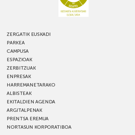
FEST
jaialdiaren
edizio
berria!
ZERGATIK EUSKADI
PARKEA
CAMPUSA
ESPAZIOAK
ZERBITZUAK
ENPRESAK
HARREMANETARAKO
ALBISTEAK
EKITALDIEN AGENDA
ARGITALPENAK
PRENTSA EREMUA
NORTASUN KORPORATIBOA