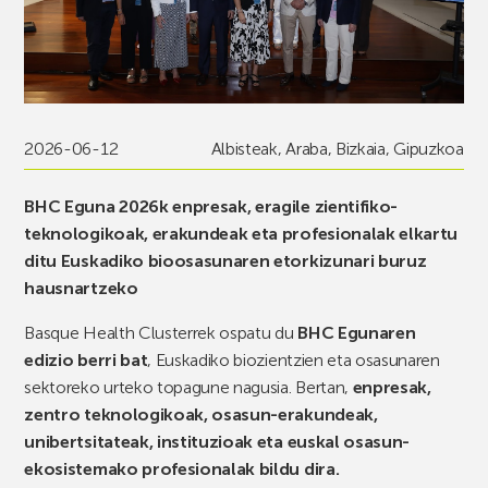
2026-06-12
Albisteak
,
Araba
,
Bizkaia
,
Gipuzkoa
BHC Eguna 2026k enpresak, eragile zientifiko-
teknologikoak, erakundeak eta profesionalak elkartu
ditu Euskadiko bioosasunaren etorkizunari buruz
hausnartzeko
Basque Health Clusterrek ospatu du
BHC Egunaren
edizio berri bat
, Euskadiko biozientzien eta osasunaren
sektoreko urteko topagune nagusia. Bertan,
enpresak,
zentro teknologikoak, osasun-erakundeak,
unibertsitateak, instituzioak eta euskal osasun-
ekosistemako profesionalak bildu dira.