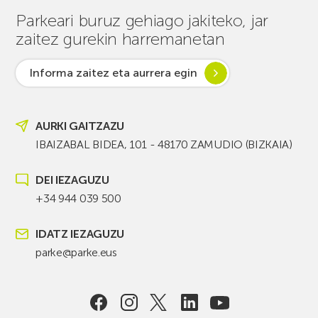
Parkeari buruz gehiago jakiteko, jar
zaitez gurekin harremanetan
Informa zaitez eta aurrera egin
AURKI GAITZAZU
IBAIZABAL BIDEA, 101 - 48170 ZAMUDIO (BIZKAIA)
DEI IEZAGUZU
+34 944 039 500
IDATZ IEZAGUZU
parke@parke.eus