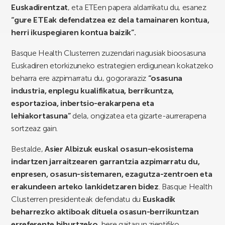
Euskadirentzat
, eta ETEen papera aldarrikatu du, esanez
“gure ETEak defendatzea ez dela tamainaren kontua,
herri ikuspegiaren kontua baizik”.
Basque Health Clusterren zuzendari nagusiak bioosasuna
Euskadiren etorkizuneko estrategien erdigunean kokatzeko
beharra ere azpimarratu du, gogoraraziz
“osasuna
industria, enplegu kualifikatua, berrikuntza,
esportazioa, inbertsio-erakarpena eta
lehiakortasuna”
dela, ongizatea eta gizarte-aurrerapena
sortzeaz gain.
Bestalde,
Asier Albizuk euskal osasun-ekosistema
indartzen jarraitzearen garrantzia azpimarratu du,
enpresen, osasun-sistemaren, ezagutza-zentroen eta
erakundeen arteko lankidetzaren bidez
. Basque Health
Clusterren presidenteak defendatu du
Euskadik
beharrezko aktiboak dituela osasun-berrikuntzan
erreferente bihurtzeko
, bere gaitasun zientifiko,