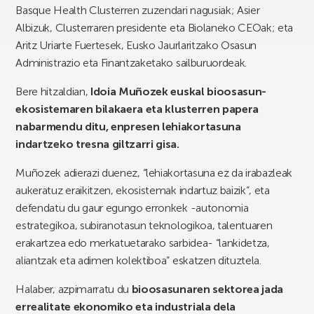
Basque Health Clusterren zuzendari nagusiak; Asier
Albizuk, Clusterraren presidente eta Biolaneko CEOak; eta
Aritz Uriarte Fuertesek, Eusko Jaurlaritzako Osasun
Administrazio eta Finantzaketako sailburuordeak.
Bere hitzaldian,
Idoia Muñozek euskal bioosasun-
ekosistemaren bilakaera eta klusterren papera
nabarmendu ditu, enpresen lehiakortasuna
indartzeko tresna giltzarri gisa.
Muñozek adierazi duenez,
“
lehiakortasuna ez da irabazleak
aukeratuz eraikitzen, ekosistemak indartuz baizik”, eta
defendatu du gaur egungo erronkek -autonomia
estrategikoa, subiranotasun teknologikoa, talentuaren
erakartzea edo merkatuetarako sarbidea- “lankidetza,
aliantzak eta adimen kolektiboa” eskatzen dituztela.
Halaber, azpimarratu du
bioosasunaren sektorea jada
errealitate ekonomiko eta industriala dela