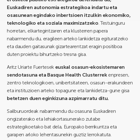
Euskadiren autonomia estrategikoa indartu eta
osasunean egindako inbertsioen itzulkin ekonomiko,
teknologiko eta soziala maximizatzeko
. Testuinguru
horretan, elkartegintzaren eta klusterren papera
nabarmendu du, eragileen arteko lankidetza egituratzeko
eta dauden gaitasunak gizartearentzat eragin positiboa
duten proiektu bihurtzeko tresna gisa.
Aritz Uriarte Fuertesek
euskal osasun-ekosistemaren
sendotasuna eta Basque Health Clusterrek
enpresen,
zentro teknologikoen, unibertsitateen, osasun-erakundeen
eta instituzioen arteko topagune eta lankidetza-gune gisa
betetzen duen eginkizuna azpimarratu ditu.
Sailburuordeak nabarmendu du osasuna Euskadiren
ongizaterako eta lehiakortasunerako zutabe
estrategikoetako bat dela, Europako berrikuntza eta
garapen arloko lehentasunekin guztiz lerrokatuta.