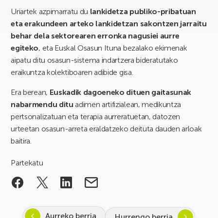
Uriartek azpimarratu du
lankidetza publiko-pribatuan
eta erakundeen arteko lankidetzan sakontzen jarraitu
behar dela sektorearen erronka nagusiei aurre
egiteko
, eta Euskal Osasun Ituna bezalako ekimenak
aipatu ditu osasun-sistema indartzera bideratutako
eraikuntza kolektiboaren adibide gisa.
Era berean,
Euskadik dagoeneko dituen gaitasunak
nabarmendu ditu
adimen artifizialean, medikuntza
pertsonalizatuan eta terapia aurreratuetan, datozen
urteetan osasun-arreta eraldatzeko deituta dauden arloak
baitira.
Partekatu
Aurreko berria
Hurrengo berria