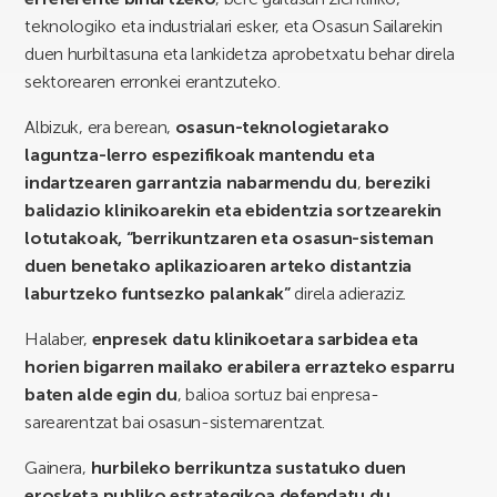
teknologiko eta industrialari esker, eta Osasun Sailarekin
duen hurbiltasuna eta lankidetza aprobetxatu behar direla
sektorearen erronkei erantzuteko.
Albizuk, era berean,
osasun-teknologietarako
laguntza-lerro espezifikoak mantendu eta
indartzearen garrantzia nabarmendu du
,
bereziki
balidazio klinikoarekin eta ebidentzia sortzearekin
lotutakoak, “berrikuntzaren eta osasun-sisteman
duen benetako aplikazioaren arteko distantzia
laburtzeko funtsezko palankak”
direla adieraziz.
Halaber,
enpresek datu klinikoetara sarbidea eta
horien bigarren mailako erabilera errazteko esparru
baten alde egin du
, balioa sortuz bai enpresa-
sarearentzat bai osasun-sistemarentzat.
Gainera,
hurbileko berrikuntza sustatuko duen
erosketa publiko estrategikoa defendatu du,