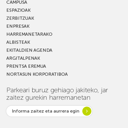
CAMPUSA
ESPAZIOAK
ZERBITZUAK
ENPRESAK
HARREMANETARAKO
ALBISTEAK
EKITALDIEN AGENDA
ARGITALPENAK
PRENTSA EREMUA
NORTASUN KORPORATIBOA
Parkeari buruz gehiago jakiteko, jar
zaitez gurekin harremanetan
Informa zaitez eta aurrera egin