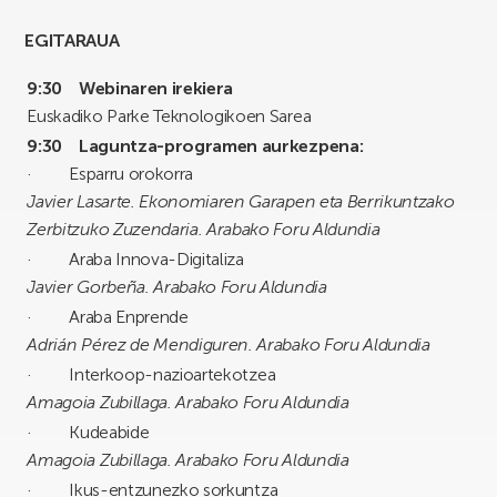
EGITARAUA
9:30
Webinaren irekiera
Euskadiko Parke Teknologikoen Sarea
9:30 Laguntza-programen aurkezpena
:
· Esparru orokorra
Javier Lasarte. Ekonomiaren Garapen eta Berrikuntzako
Zerbitzuko Zuzendaria. Arabako Foru Aldundia
· Araba Innova-Digitaliza
Javier Gorbeña. Arabako Foru Aldundia
· Araba Enprende
Adrián Pérez de Mendiguren. Arabako Foru Aldundia
· Interkoop-nazioartekotzea
Amagoia Zubillaga. Arabako Foru Aldundia
· Kudeabide
Amagoia Zubillaga. Arabako Foru Aldundia
· Ikus-entzunezko sorkuntza