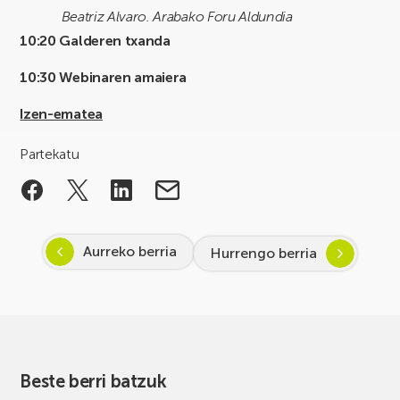
Beatriz Alvaro. Arabako Foru Aldundia
10:20 Galderen txanda
10:30 Webinaren amaiera
Izen-ematea
Partekatu
Aurreko berria
Hurrengo berria
Beste berri batzuk