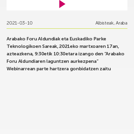
2021-03-10
Albisteak
,
Araba
Arabako Foru Aldundiak eta Euskadiko Parke
Teknologikoen Sareak, 2021eko martxoaren 17an,
azteazkena, 9:30etik 10:30etara izango den “Arabako
Foru Aldundiaren laguntzen aurkezpena”
Webinarrean parte hartzera gonbidatzen zaitu