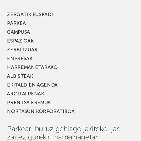
berria!
ZERGATIK EUSKADI
PARKEA
CAMPUSA
ESPAZIOAK
ZERBITZUAK
ENPRESAK
HARREMANETARAKO
ALBISTEAK
EKITALDIEN AGENDA
ARGITALPENAK
PRENTSA EREMUA
NORTASUN KORPORATIBOA
Parkeari buruz gehiago jakiteko, jar
zaitez gurekin harremanetan