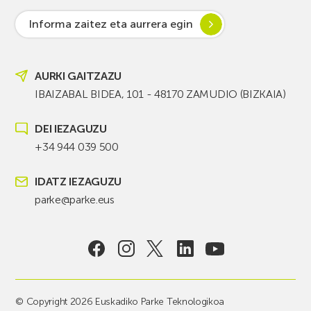
Informa zaitez eta aurrera egin
AURKI GAITZAZU
IBAIZABAL BIDEA, 101 - 48170 ZAMUDIO (BIZKAIA)
DEI IEZAGUZU
+34 944 039 500
IDATZ IEZAGUZU
parke@parke.eus
© Copyright 2026 Euskadiko Parke Teknologikoa