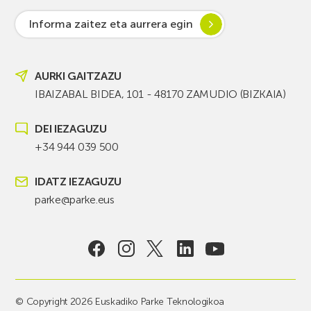
Informa zaitez eta aurrera egin
AURKI GAITZAZU
IBAIZABAL BIDEA, 101 - 48170 ZAMUDIO (BIZKAIA)
DEI IEZAGUZU
+34 944 039 500
IDATZ IEZAGUZU
parke@parke.eus
© Copyright 2026 Euskadiko Parke Teknologikoa