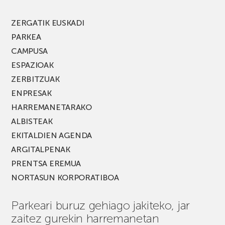
berria!
ZERGATIK EUSKADI
PARKEA
CAMPUSA
ESPAZIOAK
ZERBITZUAK
ENPRESAK
HARREMANETARAKO
ALBISTEAK
EKITALDIEN AGENDA
ARGITALPENAK
PRENTSA EREMUA
NORTASUN KORPORATIBOA
Parkeari buruz gehiago jakiteko, jar
zaitez gurekin harremanetan