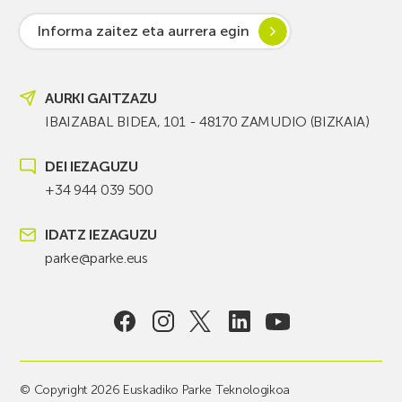
Informa zaitez eta aurrera egin
AURKI GAITZAZU
IBAIZABAL BIDEA, 101 - 48170 ZAMUDIO (BIZKAIA)
DEI IEZAGUZU
+34 944 039 500
IDATZ IEZAGUZU
parke@parke.eus
© Copyright 2026 Euskadiko Parke Teknologikoa