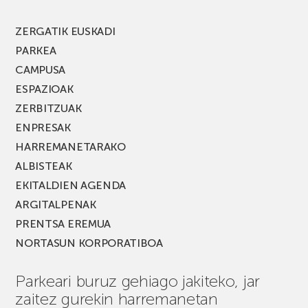
berria!
ZERGATIK EUSKADI
PARKEA
CAMPUSA
ESPAZIOAK
ZERBITZUAK
ENPRESAK
HARREMANETARAKO
ALBISTEAK
EKITALDIEN AGENDA
ARGITALPENAK
PRENTSA EREMUA
NORTASUN KORPORATIBOA
Parkeari buruz gehiago jakiteko, jar
zaitez gurekin harremanetan