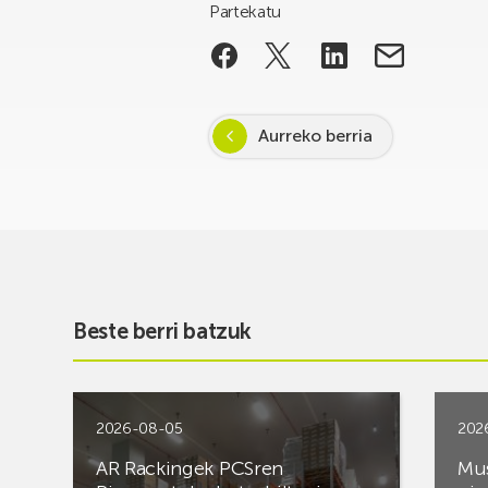
Partekatu
Aurreko berria
Beste berri batzuk
2026-08-05
202
AR Rackingek PCSren
Mus