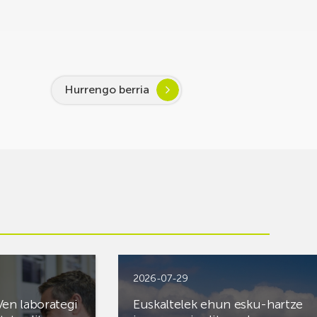
Hurrengo berria
2026-07-29
Ven laborategi
Euskaltelek ehun esku-hartze