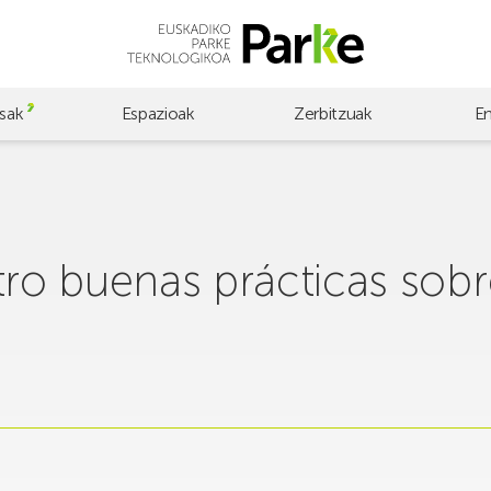
sak
Espazioak
Zerbitzuak
E
tro buenas prácticas sob