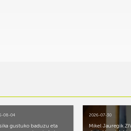
6-08-04
2026-07-30
ika gustuko baduzu eta
Mikel Jauregik ZI