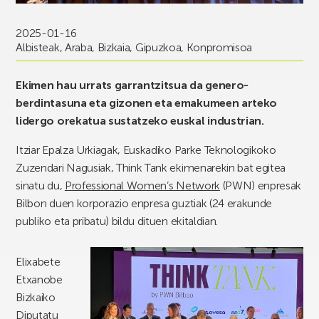
2025-01-16
Albisteak
,
Araba
,
Bizkaia
,
Gipuzkoa
,
Konpromisoa
Ekimen hau urrats garrantzitsua da genero-
berdintasuna eta gizonen eta emakumeen arteko
lidergo orekatua sustatzeko euskal industrian.
Itziar Epalza Urkiagak, Euskadiko Parke Teknologikoko
Zuzendari Nagusiak, Think Tank ekimenarekin bat egitea
sinatu du,
Professional Women’s Network
(PWN) enpresak
Bilbon duen korporazio enpresa guztiak (24 erakunde
publiko eta pribatu) bildu dituen ekitaldian.
Elixabete
Etxanobe
Bizkaiko
Diputatu