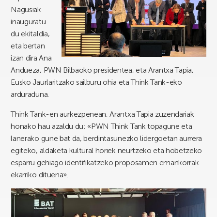
Nagusiak
inauguratu
du ekitaldia,
eta bertan
izan dira Ana
Andueza, PWN Bilbaoko presidentea, eta Arantxa Tapia,
Eusko Jaurlaritzako sailburu ohia eta Think Tank-eko
arduraduna.
Think Tank-en aurkezpenean, Arantxa Tapia zuzendariak
honako hau azaldu du: «PWN Think Tank topagune eta
lanerako gune bat da, berdintasunezko lidergoetan aurrera
egiteko, aldaketa kultural horiek neurtzeko eta hobetzeko
esparru gehiago identifikatzeko proposamen emankorrak
ekarriko dituena».