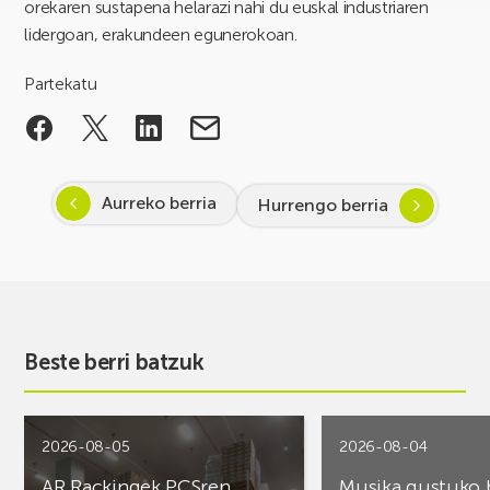
orekaren sustapena helarazi nahi du euskal industriaren
lidergoan, erakundeen egunerokoan.
Partekatu
Aurreko berria
Hurrengo berria
Beste berri batzuk
2026-08-05
2026-08-04
AR Rackingek PCSren
Musika gustuko