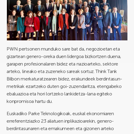
PWN pertsonen munduko sare bat da, negozioetan eta
gizartean genero-oreka duen lidergoa bizkortzen duena,
garapen profesionalaren bidez eta nazioarteko, sektore
arteko, lineako eta zuzeneko sareak sortuz. Think Tank
Bilbon merkaturatzearen bidez, erakundeek berdintasun-
metrikak ezartzeko duten goi-zuzendaritza, etengabeko
ebaluazioa eta hori lortzeko lankidetza-lana egiteko
konpromisoa hartu du.
Euskadiko Parke Teknologikoak, euskal ekonomiaren
erreferentziazko 23 aliatuen inplikazioarekin, genero-
berdintasunaren eta emakumeen eta gizonen arteko