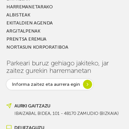
HARREMANETARAKO
ALBISTEAK
EKITALDIEN AGENDA
ARGITALPENAK
PRENTSA EREMUA
NORTASUN KORPORATIBOA
Parkeari buruz gehiago jakiteko, jar
zaitez gurekin harremanetan
Informa zaitez eta aurrera egin
AURKI GAITZAZU
IBAIZABAL BIDEA, 101 - 48170 ZAMUDIO (BIZKAIA)
DEI IEZAGUZU