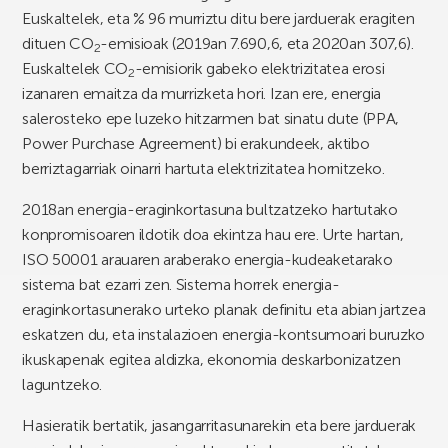
Euskaltelek, eta % 96 murriztu ditu bere jarduerak eragiten
dituen CO
-emisioak (2019an 7.690,6, eta 2020an 307,6).
2
Euskaltelek CO
-emisiorik gabeko elektrizitatea erosi
2
izanaren emaitza da murrizketa hori. Izan ere, energia
salerosteko epe luzeko hitzarmen bat sinatu dute (PPA,
Power Purchase Agreement) bi erakundeek, aktibo
berriztagarriak oinarri hartuta elektrizitatea hornitzeko.
2018an energia-eraginkortasuna bultzatzeko hartutako
konpromisoaren ildotik doa ekintza hau ere. Urte hartan,
ISO 50001 arauaren araberako energia-kudeaketarako
sistema bat ezarri zen. Sistema horrek energia-
eraginkortasunerako urteko planak definitu eta abian jartzea
eskatzen du, eta instalazioen energia-kontsumoari buruzko
ikuskapenak egitea aldizka, ekonomia deskarbonizatzen
laguntzeko.
Hasieratik bertatik, jasangarritasunarekin eta bere jarduerak