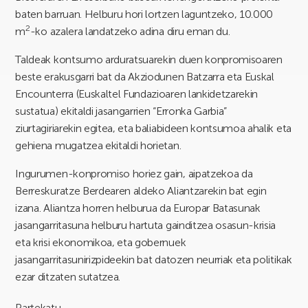
baten barruan. Helburu hori lortzen laguntzeko, 10.000
2
m
-ko azalera landatzeko adina diru eman du.
Taldeak kontsumo arduratsuarekin duen konpromisoaren
beste erakusgarri bat da Akziodunen Batzarra eta Euskal
Encounterra (Euskaltel Fundazioaren lankidetzarekin
sustatua) ekitaldi jasangarrien “Erronka Garbia”
ziurtagiriarekin egitea, eta baliabideen kontsumoa ahalik eta
gehiena mugatzea ekitaldi horietan.
Ingurumen-konpromiso horiez gain, aipatzekoa da
Berreskuratze Berdearen aldeko Aliantzarekin bat egin
izana. Aliantza horren helburua da Europar Batasunak
jasangarritasuna helburu hartuta gainditzea osasun-krisia
eta krisi ekonomikoa, eta gobernuek
jasangarritasunirizpideekin bat datozen neurriak eta politikak
ezar ditzaten sutatzea.
Partekatu