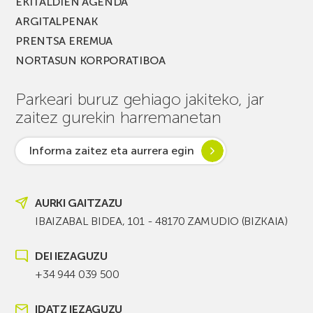
EKITALDIEN AGENDA
ARGITALPENAK
PRENTSA EREMUA
NORTASUN KORPORATIBOA
Parkeari buruz gehiago jakiteko, jar
zaitez gurekin harremanetan
Informa zaitez eta aurrera egin
AURKI GAITZAZU
IBAIZABAL BIDEA, 101 - 48170 ZAMUDIO (BIZKAIA)
DEI IEZAGUZU
+34 944 039 500
IDATZ IEZAGUZU