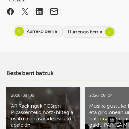
Aurreko berria
Hurrengo berria
Beste berri batzuk
2026-08-05
2026-08-04
AR Rackingek PCSren
Musika gustuko
Picassenteko hotz-biltegia
eta giro onean u
osatu du pasabide estuko
bat pasa nahi ba
apalekin
galdu PARKEA M