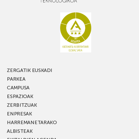
baduzu,
ez
galdu
PARKEA
MUSIK
FEST
jaialdiaren
edizio
berria!
ZERGATIK EUSKADI
PARKEA
CAMPUSA
ESPAZIOAK
ZERBITZUAK
ENPRESAK
HARREMANETARAKO
ALBISTEAK