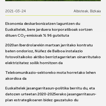
2021-03-24
Albisteak
,
Bizkaia
Ekonomia deskarbonizatzen laguntzen du
Euskaltelek, bere jarduera korporatiboak sortzen
dituen CO
-emisioak % 96 gutxituta
2
2020an Iberdrolarekin martxan jarritako kontratu
baten ondorioz, Núñez de Balboa instalazio
fotovoltaikoko aktibo berriztagarrietan oinarritutako
elektrizitatez soilik hornitzen da
Telekomunikazio-sektoreko mota horretako lehen
akordioa da
Euskaltelek jasangarritasun-politika berritu du, eta
datozen urteetan 2020-2025erako jasangarritasun-
plan estrategikoaren bidez gauzatuko du