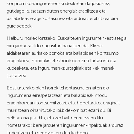
konpromisoa; ingurumen-kudeaketari dagokionez,
gutxiago kutsatzen duten energiak erabiltzea eta
baliabideak eraginkortasunez eta arduraz erabiltzea dira
gure xedeak.
Helburu horiek lortzeko, Euskaltelen ingurumen-estrategia
hiru jarduera-ildo nagusitan banatzen da: Klima-
aldaketaren aurkako borroka eta baliabideen kontsumo
eraginkorra; hondakin elektronikoen zirkulartasuna eta
kudeaketa, eta ingurumen-ziurtagiriak eta -ekimenak
sustatzea.
Bost urterako plan horrek lehentasuna ematen dio
ingurumena errespetatzeari eta baliabideak modu
eraginkorrean kontsumitzeari, eta, horretarako, eraginak
murriztean oinarritutako ibilbide-orri bat ezarri du. Bi
helburu nagusi ditu, eta zenbait neurri ezarri ditu
horretarako: bere jardueren ingurumen-inpaktuak arduraz
kudeatzea eta negozio-eredua karbono-