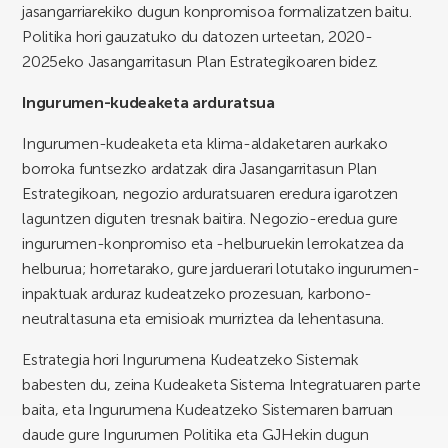
jasangarriarekiko dugun konpromisoa formalizatzen baitu.
Politika hori gauzatuko du datozen urteetan, 2020-
2025eko Jasangarritasun Plan Estrategikoaren bidez.
Ingurumen-kudeaketa arduratsua
Ingurumen-kudeaketa eta klima-aldaketaren aurkako
borroka funtsezko ardatzak dira Jasangarritasun Plan
Estrategikoan, negozio arduratsuaren eredura igarotzen
laguntzen diguten tresnak baitira. Negozio-eredua gure
ingurumen-konpromiso eta -helburuekin lerrokatzea da
helburua; horretarako, gure jarduerari lotutako ingurumen-
inpaktuak arduraz kudeatzeko prozesuan, karbono-
neutraltasuna eta emisioak murriztea da lehentasuna.
Estrategia hori Ingurumena Kudeatzeko Sistemak
babesten du, zeina Kudeaketa Sistema Integratuaren parte
baita, eta Ingurumena Kudeatzeko Sistemaren barruan
daude gure Ingurumen Politika eta GJHekin dugun