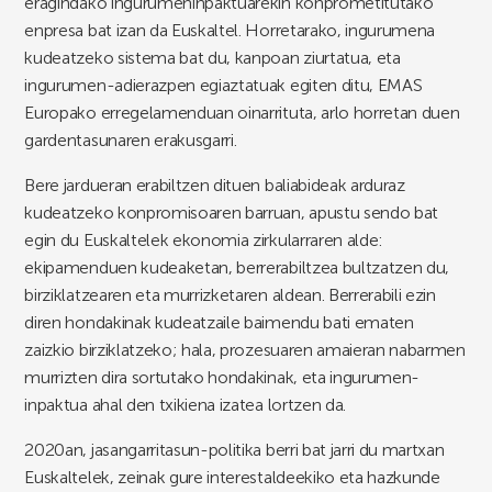
eragindako ingurumeninpaktuarekin konprometitutako
enpresa bat izan da Euskaltel. Horretarako, ingurumena
kudeatzeko sistema bat du, kanpoan ziurtatua, eta
ingurumen-adierazpen egiaztatuak egiten ditu, EMAS
Europako erregelamenduan oinarrituta, arlo horretan duen
gardentasunaren erakusgarri.
Bere jardueran erabiltzen dituen baliabideak arduraz
kudeatzeko konpromisoaren barruan, apustu sendo bat
egin du Euskaltelek ekonomia zirkularraren alde:
ekipamenduen kudeaketan, berrerabiltzea bultzatzen du,
birziklatzearen eta murrizketaren aldean. Berrerabili ezin
diren hondakinak kudeatzaile baimendu bati ematen
zaizkio birziklatzeko; hala, prozesuaren amaieran nabarmen
murrizten dira sortutako hondakinak, eta ingurumen-
inpaktua ahal den txikiena izatea lortzen da.
2020an, jasangarritasun-politika berri bat jarri du martxan
Euskaltelek, zeinak gure interestaldeekiko eta hazkunde