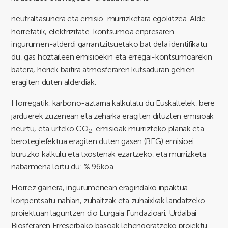
neutraltasunera eta emisio-murrizketara egokitzea. Alde
horretatik, elektrizitate-kontsumoa enpresaren
ingurumen-alderdi garrantzitsuetako bat dela identifikatu
du, gas hoztaileen emisioekin eta erregai-kontsumoarekin
batera, horiek baitira atmosferaren kutsaduran gehien
eragiten duten alderdiak.
Horregatik, karbono-aztarna kalkulatu du Euskaltelek, bere
jarduerek zuzenean eta zeharka eragiten dituzten emisioak
neurtu, eta urteko CO
-emisioak murrizteko planak eta
2
berotegiefektua eragiten duten gasen (BEG) emisioei
buruzko kalkulu eta txostenak ezartzeko, eta murrizketa
nabarmena lortu du: % 96koa.
Horrez gainera, ingurumenean eragindako inpaktua
konpentsatu nahian, zuhaitzak eta zuhaixkak landatzeko
proiektuan laguntzen dio Lurgaia Fundazioari, Urdaibai
Biosferaren Erreserbako basoak lehengoratzeko proiektu