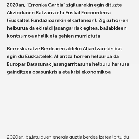
2020an, “Erronka Garbia” zigiluarekin egin dituzte
Akziodunen Batzarra eta Euskal Encounterra
(Euskaltel Fundazioarekin elkarlanean). Zigilu horren
helburua da ekitaldi jasangarriak egitea, baliabideen
kontsumoa ahalik eta gehien murriztuta
Berreskuratze Berdearen aldeko Aliantzarekin bat
egin du Euskaltelek. Aliantza horren helburua da
Europar Batasunak jasangarritasuna helburu hartuta
gainditzea osasunkrisia eta krisi ekonomikoa
2020an, baliatu duen energia guztia berdea izatea lortu du