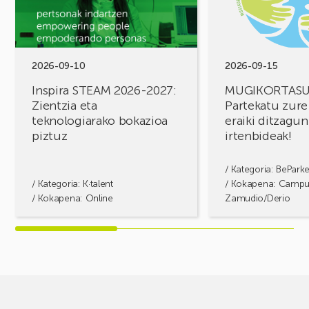
2027:
zure
Zientzia
erronkak,
eta
eraiki
teknologiarako
ditzagun
bokazioa
irtenbideak!
2026-09-10
2026-09-15
piztuz
Inspira STEAM 2026-2027:
MUGIKORTAS
Zientzia eta
Partekatu zure
teknologiarako bokazioa
eraiki ditzagun
piztuz
irtenbideak!
/ Kategoria:
BePark
/ Kategoria:
K·talent
/ Kokapena: Camp
/ Kokapena: Online
Zamudio/Derio