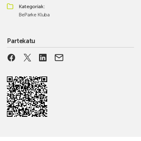
Kategoriak
BeParke Kluba
Partekatu