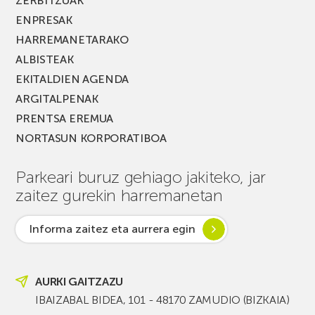
ZERBITZUAK
ENPRESAK
HARREMANETARAKO
ALBISTEAK
EKITALDIEN AGENDA
ARGITALPENAK
PRENTSA EREMUA
NORTASUN KORPORATIBOA
Parkeari buruz gehiago jakiteko, jar
zaitez gurekin harremanetan
Informa zaitez eta aurrera egin
AURKI GAITZAZU
IBAIZABAL BIDEA, 101 - 48170 ZAMUDIO (BIZKAIA)