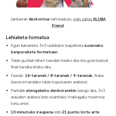
Jardueran
deskontua
nahi baduzu,
egin zaitez
KLUBA
Friend
.
Lehiaketa-formatua
Egun bakarreko 3×3 saskibaloi txapelketa
zuzeneko
kanporaketa formatuan
.
Talde guztiak lehen txandan hasiko dira eta gutxi batzuk
final handira iritsiko dira.
Faseak:
16-taranak / 8-taranak / 4-taranak
, finala
(izena emandako talde kopuruaren arabera).
Partidak
etengabeko denborarekin
izango dira, 3×3
araudien arabera (edo ezarritako markagailu maximoa
lortu arte).
10 minutuko iraupena
edo
21 puntu lortu arte