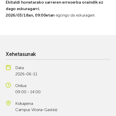
Ekitaldi honetarako sarreren erreserba oraindik ez
dago eskuragarri.
2026/03/18an, 09:00etan
egongo da eskuragarri.
Xehetasunak
Data
2026-06-11
Ordua
09:00 - 14:00
Kokapena
Campus Vitoria-Gasteiz