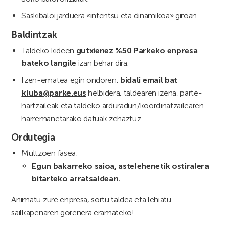
Saskibaloi jarduera «intentsu eta dinamikoa» giroan.
Baldintzak
Taldeko kideen
gutxienez %50 Parkeko enpresa
bateko langile
izan behar dira.
Izen-ematea egin ondoren,
bidali email bat
kluba@parke.eus
helbidera, taldearen izena, parte-
hartzaileak eta taldeko arduradun/koordinatzailearen
harremanetarako datuak zehaztuz.
Ordutegia
Multzoen fasea:
Egun bakarreko saioa, astelehenetik ostiralera
bitarteko arratsaldean.
Animatu zure enpresa, sortu taldea eta lehiatu
sailkapenaren gorenera eramateko!