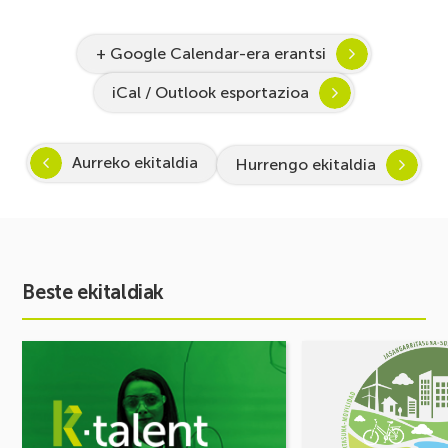
+ Google Calendar-era erantsi
iCal / Outlook esportazioa
Aurreko ekitaldia
Hurrengo ekitaldia
Beste ekitaldiak
Ekitaldia
Ekitaldia
ikusi
ikusi
Inspira
MUGIKORTASUN
STEAM
FOROA
2026-
Partekatu