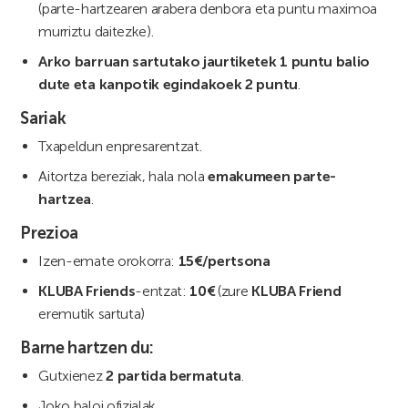
(parte-hartzearen arabera denbora eta puntu maximoa
murriztu daitezke).
Arko barruan sartutako jaurtiketek 1 puntu balio
dute eta kanpotik egindakoek 2 puntu
.
Sariak
Txapeldun enpresarentzat.
Aitortza bereziak, hala nola
emakumeen parte-
hartzea
.
Prezioa
Izen-emate orokorra:
15€/pertsona
KLUBA Friends
-entzat:
10€
(zure
KLUBA Friend
eremutik sartuta)
Barne hartzen du:
Gutxienez
2 partida bermatuta
.
Joko baloi ofizialak.