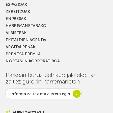
ESPAZIOAK
ZERBITZUAK
ENPRESAK
HARREMANETARAKO
ALBISTEAK
EKITALDIEN AGENDA
ARGITALPENAK
PRENTSA EREMUA
NORTASUN KORPORATIBOA
Parkeari buruz gehiago jakiteko, jar
zaitez gurekin harremanetan
Informa zaitez eta aurrera egin
AURKI GAITZAZU