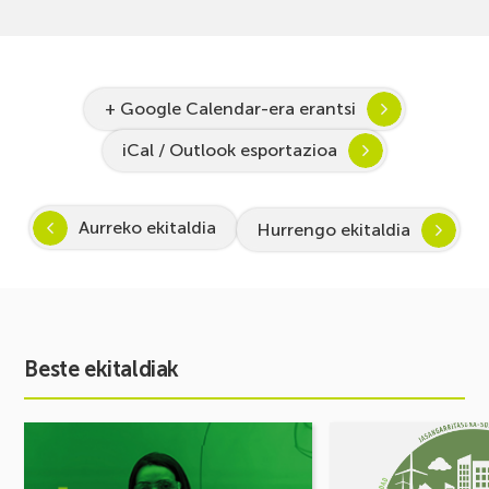
+ Google Calendar-era erantsi
iCal / Outlook esportazioa
Aurreko ekitaldia
Hurrengo ekitaldia
Beste ekitaldiak
Ekitaldia
Ekitaldia
ikusi
ikusi
Inspira
MUGIKORTASUN