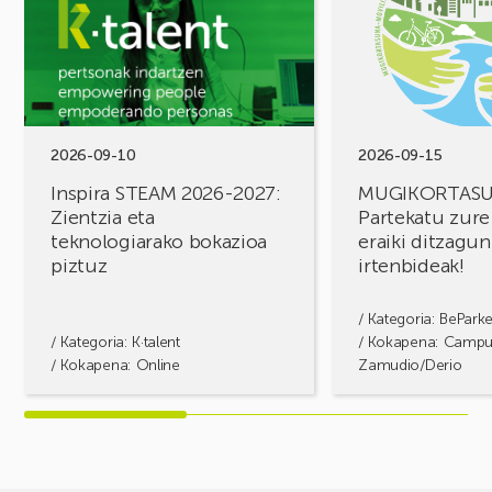
STEAM
FOROA
2026-
Partekatu
2027:
zure
Zientzia
erronkak,
eta
eraiki
teknologiarako
ditzagun
bokazioa
irtenbideak!
2026-09-10
2026-09-15
piztuz
Inspira STEAM 2026-2027:
MUGIKORTAS
Zientzia eta
Partekatu zure
teknologiarako bokazioa
eraiki ditzagun
piztuz
irtenbideak!
/ Kategoria:
BePark
/ Kategoria:
K·talent
/ Kokapena: Camp
/ Kokapena: Online
Zamudio/Derio