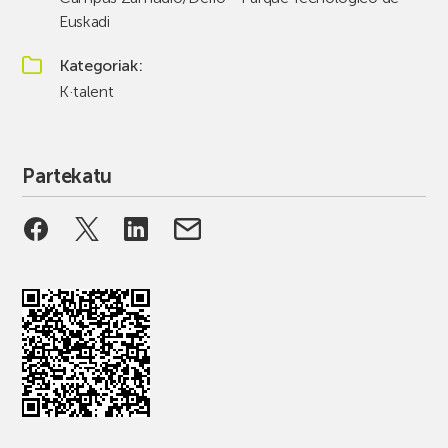
Euskadi
Kategoriak
K·talent
Partekatu