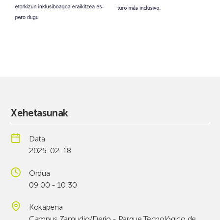
Xehetasunak
Data
2025-02-18
Ordua
09:00 - 10:30
Kokapena
Campus Zamudio/Derio - Parque Tecnológico de