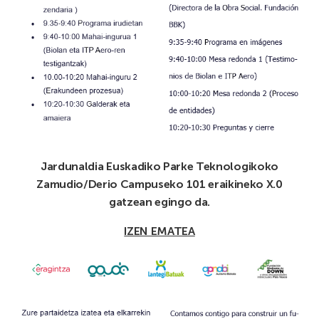
Jardunaldia Euskadiko Parke Teknologikoko
Zamudio/Derio Campuseko 101 eraikineko X.0
gatzean egingo da.
IZEN EMATEA