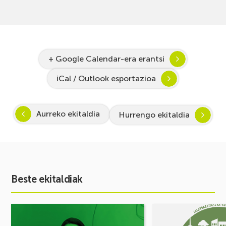
+ Google Calendar-era erantsi
iCal / Outlook esportazioa
Aurreko ekitaldia
Hurrengo ekitaldia
Beste ekitaldiak
Ekitaldia
Ekitaldia
ikusi
ikusi