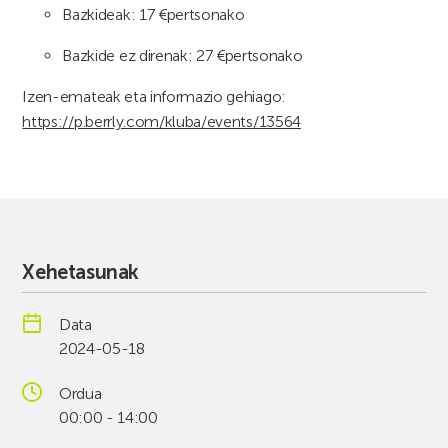
Bazkideak: 17 €pertsonako
Bazkide ez direnak: 27 €pertsonako
Izen-emateak eta informazio gehiago:
https://p.berrly.com/kluba/events/13564
Xehetasunak
Data
2024-05-18
Ordua
00:00 - 14:00