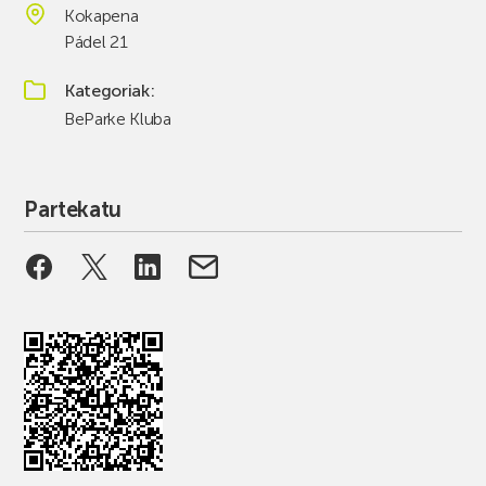
Kokapena
Pádel 21
Kategoriak
BeParke Kluba
Partekatu