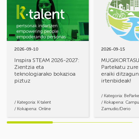
Inspira
MUGIKORTASUN
STEAM
FOROA
2026-
Partekatu
2027:
zure
Zientzia
erronkak,
eta
eraiki
teknologiarako
ditzagun
bokazioa
irtenbideak!
2026-09-10
2026-09-15
piztuz
Inspira STEAM 2026-2027:
MUGIKORTAS
Zientzia eta
Partekatu zure
teknologiarako bokazioa
eraiki ditzagun
piztuz
irtenbideak!
/ Kategoria:
BePark
/ Kategoria:
K·talent
/ Kokapena: Camp
/ Kokapena: Online
Zamudio/Derio