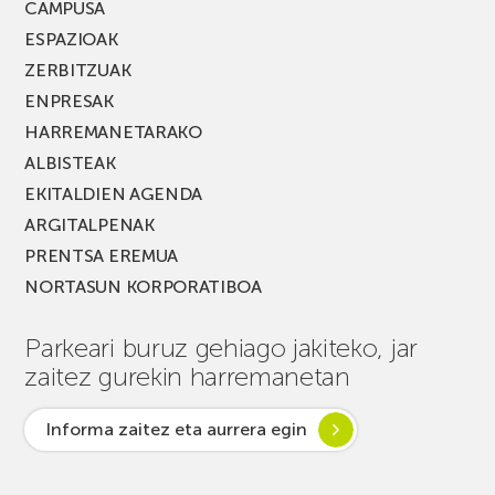
CAMPUSA
ESPAZIOAK
ZERBITZUAK
ENPRESAK
HARREMANETARAKO
ALBISTEAK
EKITALDIEN AGENDA
ARGITALPENAK
PRENTSA EREMUA
NORTASUN KORPORATIBOA
Parkeari buruz gehiago jakiteko, jar
zaitez gurekin harremanetan
Informa zaitez eta aurrera egin