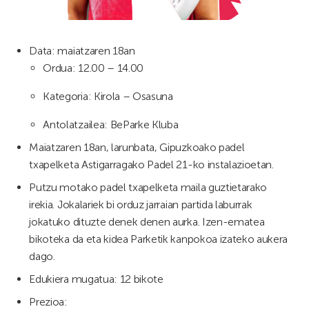
Data: maiatzaren 18an
Ordua: 12.00 – 14.00
Kategoria: Kirola – Osasuna
Antolatzailea: BeParke Kluba
Maiatzaren 18an, larunbata, Gipuzkoako padel
txapelketa Astigarragako Padel 21-ko instalazioetan.
Putzu motako padel txapelketa maila guztietarako
irekia. Jokalariek bi orduz jarraian partida laburrak
jokatuko dituzte denek denen aurka. Izen-ematea
bikoteka da eta kidea Parketik kanpokoa izateko aukera
dago.
Edukiera mugatua: 12 bikote
Prezioa: