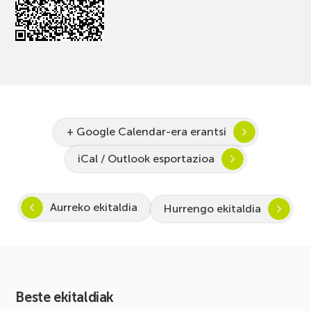
+ Google Calendar-era erantsi
iCal / Outlook esportazioa
Aurreko ekitaldia
Hurrengo ekitaldia
Beste ekitaldiak