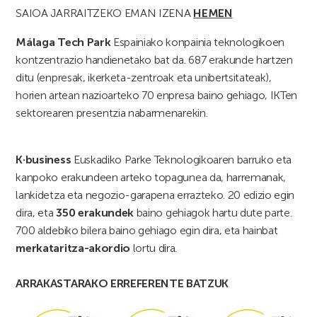
SAIOA JARRAITZEKO EMAN IZENA
HEMEN
Málaga Tech Park
Espainiako konpainia teknologikoen
kontzentrazio handienetako bat da. 687 erakunde hartzen
ditu (enpresak, ikerketa-zentroak eta unibertsitateak),
horien artean nazioarteko 70 enpresa baino gehiago, IKTen
sektorearen presentzia nabarmenarekin.
K·business
Euskadiko Parke Teknologikoaren barruko eta
kanpoko erakundeen arteko topagunea da, harremanak,
lankidetza eta negozio-garapena errazteko. 20 edizio egin
dira, eta
350 erakundek
baino gehiagok hartu dute parte.
700 aldebiko bilera baino gehiago egin dira, eta hainbat
merkataritza-akordio
lortu dira.
ARRAKASTARAKO ERREFERENTE BATZUK