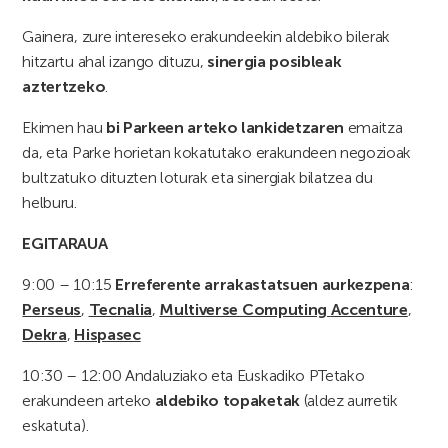
Gainera, zure intereseko erakundeekin aldebiko bilerak
hitzartu ahal izango dituzu,
sinergia posibleak
aztertzeko
.
Ekimen hau
bi Parkeen arteko lankidetzaren
emaitza
da, eta Parke horietan kokatutako erakundeen negozioak
bultzatuko dituzten loturak eta sinergiak bilatzea du
helburu.
EGITARAUA
9:00 – 10:15
Erreferente arrakastatsuen aurkezpena
:
Perseus
,
Tecnalia
,
Multiverse Computing
Accenture
,
Dekra
,
Hispasec
10:30 – 12:00 Andaluziako eta Euskadiko PTetako
erakundeen arteko
aldebiko topaketak
(aldez aurretik
eskatuta).