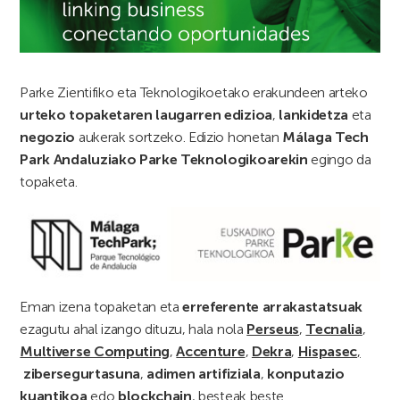
Parke Zientifiko eta Teknologikoetako erakundeen arteko
urteko topaketaren laugarren edizioa
,
lankidetza
eta
negozio
aukerak sortzeko. Edizio honetan
Málaga Tech
Park Andaluziako Parke Teknologikoarekin
egingo da
topaketa.
Eman izena topaketan eta
erreferente arrakastatsuak
ezagutu ahal izango dituzu, hala nola
Perseus
,
Tecnalia
,
Multiverse Computing
,
Accenture
,
Dekra
,
Hispasec
,
zibersegurtasuna
,
adimen artifiziala
,
konputazio
kuantikoa
edo
blockchain
, besteak beste.