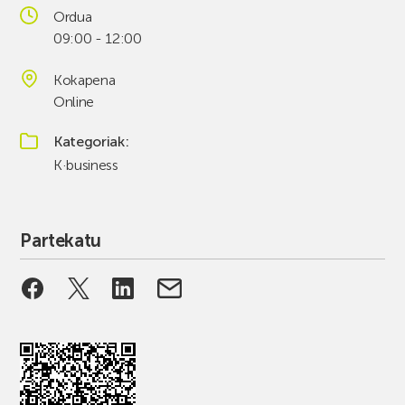
Ordua
09:00 - 12:00
Kokapena
Online
Kategoriak
K·business
Partekatu