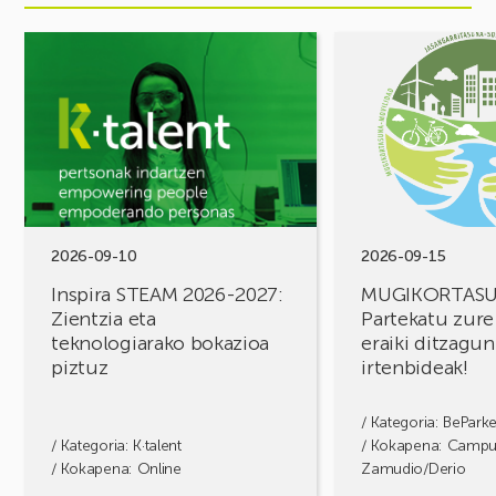
Ekitaldia
Ekitaldia
ikusi
ikusi
Inspira
MUGIKORTASUN
STEAM
FOROA
2026-
Partekatu
2027:
zure
Zientzia
erronkak,
eta
eraiki
teknologiarako
ditzagun
bokazioa
irtenbideak!
2026-09-10
2026-09-15
piztuz
Inspira STEAM 2026-2027:
MUGIKORTAS
Zientzia eta
Partekatu zure
teknologiarako bokazioa
eraiki ditzagun
piztuz
irtenbideak!
/ Kategoria:
BePark
/ Kategoria:
K·talent
/ Kokapena: Camp
/ Kokapena: Online
Zamudio/Derio