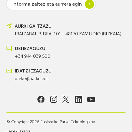
Informa zaitez eta aurrera egin
AURKI GAITZAZU
IBAIZABAL BIDEA, 101 - 48170 ZAMUDIO (BIZKAIA)
DEI IEZAGUZU
+34 944 039 500
IDATZ IEZAGUZU
parke@parke.eus
© Copyright 2026 Euskadiko Parke Teknologikoa
Lege-Oharra