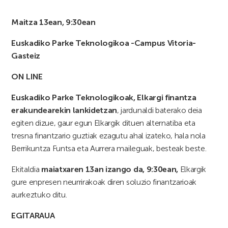
Maitza 13ean, 9:30ean
Euskadiko Parke Teknologikoa -Campus Vitoria-
Gasteiz
ON LINE
Euskadiko Parke Teknologikoak, Elkargi finantza
erakundearekin lankidetzan
, jardunaldi baterako deia
egiten dizue, gaur egun Elkargik dituen alternatiba eta
tresna finantzario guztiak ezagutu ahal izateko, hala nola
Berrikuntza Funtsa eta Aurrera maileguak, besteak beste.
Ekitaldia
maiatxaren 13an izango da, 9:30ean,
Elkargik
gure enpresen neurrirakoak diren soluzio finantzarioak
aurkeztuko ditu.
EGITARAUA