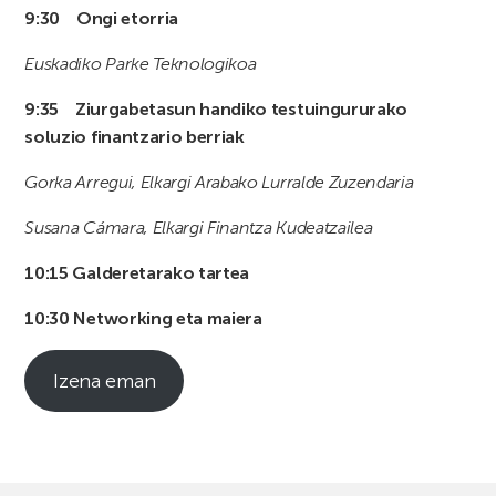
9:30 Ongi etorria
Euskadiko Parke Teknologikoa
9:35 Ziurgabetasun handiko testuingururako
soluzio finantzario berriak
Gorka Arregui, Elkargi Arabako Lurralde Zuzendaria
Susana Cámara, Elkargi Finantza Kudeatzailea
10:15 Galderetarako tartea
10:30 Networking eta maiera
Izena eman