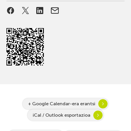
+ Google Calendar-era erantsi
iCal / Outlook esportazioa