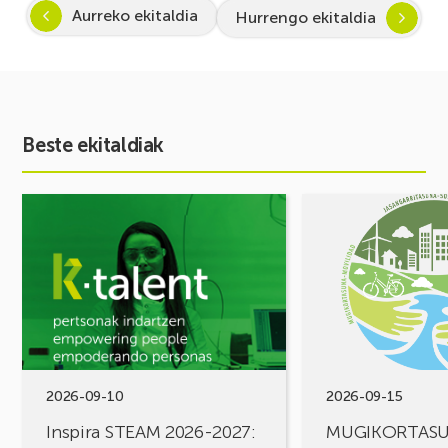
Aurreko ekitaldia
Hurrengo ekitaldia
Beste ekitaldiak
Ekitaldia
Ekitaldia
ikusi
ikusi
Inspira
MUGIKORTASUN
STEAM
FOROA
2026-
Partekatu
2027:
zure
Zientzia
erronkak,
eta
eraiki
teknologiarako
ditzagun
bokazioa
irtenbideak!
2026-09-10
2026-09-15
piztuz
Inspira STEAM 2026-2027:
MUGIKORTAS