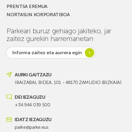
PRENTSA EREMUA
NORTASUN KORPORATIBOA
Parkeari buruz gehiago jakiteko, jar
zaitez gurekin harremanetan
Informa zaitez eta aurrera egin
AURKI GAITZAZU
IBAIZABAL BIDEA, 101 - 48170 ZAMUDIO (BIZKAIA)
DEI IEZAGUZU
+34 944 039 500
IDATZ IEZAGUZU
parke@parke.eus