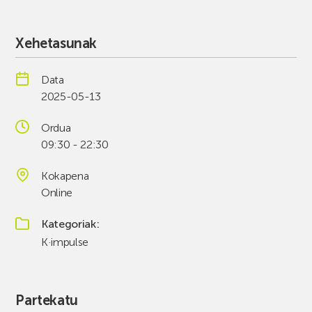
Xehetasunak
Data
2025-05-13
Ordua
09:30 - 22:30
Kokapena
Online
Kategoriak
K·impulse
Partekatu