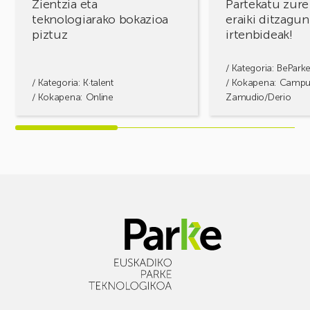
Zientzia eta
Partekatu zure
teknologiarako bokazioa
eraiki ditzagun
piztuz
irtenbideak!
/ Kategoria:
BePark
/ Kategoria:
K·talent
/ Kokapena: Camp
/ Kokapena: Online
Zamudio/Derio