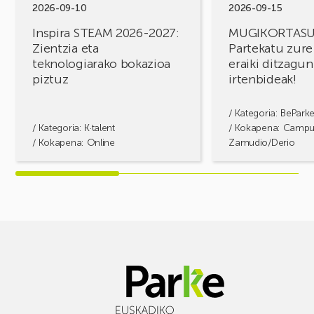
bokazioa
irtenbideak!
2026-09-10
2026-09-15
piztuz
Inspira STEAM 2026-2027:
MUGIKORTAS
Zientzia eta
Partekatu zure
teknologiarako bokazioa
eraiki ditzagun
piztuz
irtenbideak!
/ Kategoria:
BePark
/ Kategoria:
K·talent
/ Kokapena: Camp
/ Kokapena: Online
Zamudio/Derio