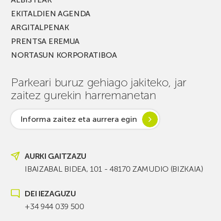
EKITALDIEN AGENDA
ARGITALPENAK
PRENTSA EREMUA
NORTASUN KORPORATIBOA
Parkeari buruz gehiago jakiteko, jar
zaitez gurekin harremanetan
Informa zaitez eta aurrera egin
AURKI GAITZAZU
IBAIZABAL BIDEA, 101 - 48170 ZAMUDIO (BIZKAIA)
DEI IEZAGUZU
+34 944 039 500