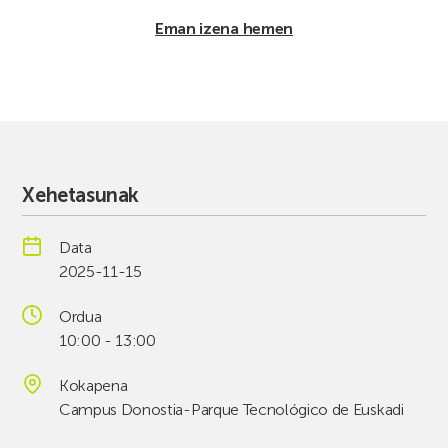
Eman izena hemen
Xehetasunak
Data
2025-11-15
Ordua
10:00 - 13:00
Kokapena
Campus Donostia-Parque Tecnológico de Euskadi