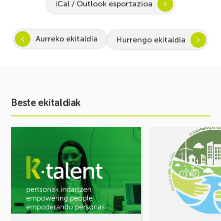
iCal / Outlook esportazioa
Aurreko ekitaldia
Hurrengo ekitaldia
Beste ekitaldiak
Ekitaldia
Ekitaldia
ikusi
ikusi
Inspira
MUGIKORTASUN
STEAM
FOROA
2026-
Partekatu
2027:
zure
Zientzia
erronkak,
eta
eraiki
teknologiarako
ditzagun