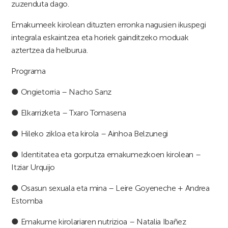
zuzenduta dago.
Emakumeek kirolean dituzten erronka nagusien ikuspegi
integrala eskaintzea eta horiek gainditzeko moduak
aztertzea da helburua.
Programa
● Ongietorria – Nacho Sanz
● Elkarrizketa – Txaro Tomasena
● Hileko zikloa eta kirola – Ainhoa Belzunegi
● Identitatea eta gorputza emakumezkoen kirolean –
Itziar Urquijo
● Osasun sexuala eta mina – Leire Goyeneche + Andrea
Estomba
● Emakume kirolariaren nutrizioa – Natalia Ibañez