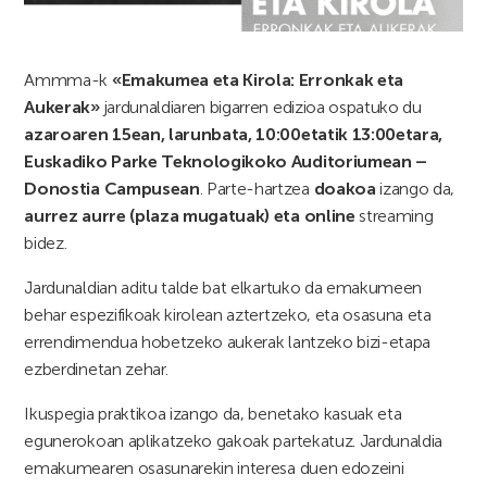
Ammma-k
«Emakumea eta Kirola: Erronkak eta
Aukerak»
jardunaldiaren bigarren edizioa ospatuko du
azaroaren 15ean, larunbata, 10:00etatik 13:00etara,
Euskadiko Parke Teknologikoko Auditoriumean –
Donostia Campusean
. Parte-hartzea
doakoa
izango da,
aurrez aurre (plaza mugatuak) eta online
streaming
bidez.
Jardunaldian aditu talde bat elkartuko da emakumeen
behar espezifikoak kirolean aztertzeko, eta osasuna eta
errendimendua hobetzeko aukerak lantzeko bizi-etapa
ezberdinetan zehar.
Ikuspegia praktikoa izango da, benetako kasuak eta
egunerokoan aplikatzeko gakoak partekatuz. Jardunaldia
emakumearen osasunarekin interesa duen edozeini