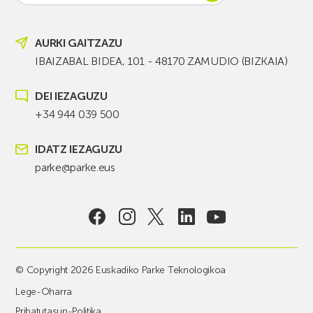
AURKI GAITZAZU
IBAIZABAL BIDEA, 101 - 48170 ZAMUDIO (BIZKAIA)
DEI IEZAGUZU
+34 944 039 500
IDATZ IEZAGUZU
parke@parke.eus
© Copyright 2026 Euskadiko Parke Teknologikoa
Lege-Oharra
Pribatutasun-Politika