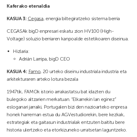
Kaferako etenaldia
KASUA 3:
Cegasa
, energia biltegiratzeko sistema berria
CEGASAk bigD enpresari eskatu zion HV100 (High-
Voltage) soluzio berriaren kanpoalde estetikoaren diseinua.
Hizlaria:
Adrián Larripa, bigD CEO
KASUA 4:
Famo
, 20 urteko diseinu industriala industria eta
arkitekturaren arteko lotura bezala
1947tik, FAMOk istorio arrakastatsu bat idazten du
bulegoko altzarien merkatuan. “Elkarrekin lan eginez”
esloganari jarraiki, Portugalen bizi den nazioarteko enpresa
honek harreman estua du AGVestudiorekin, bere kezkak,
estrategiak eta gaitasun industrialak entzuten baititu bere
historia ulertzeko eta etorkizuneko urratsetan laguntzeko.