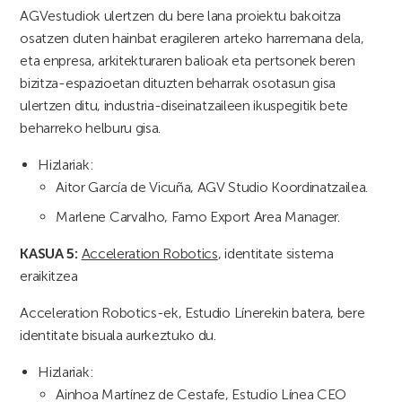
AGVestudiok ulertzen du bere lana proiektu bakoitza
osatzen duten hainbat eragileren arteko harremana dela,
eta enpresa, arkitekturaren balioak eta pertsonek beren
bizitza-espazioetan dituzten beharrak osotasun gisa
ulertzen ditu, industria-diseinatzaileen ikuspegitik bete
beharreko helburu gisa.
Hizlariak:
Aitor García de Vicuña, AGV Studio Koordinatzailea.
Marlene Carvalho, Famo Export Area Manager.
KASUA 5:
Acceleration Robotics
, identitate sistema
eraikitzea
Acceleration Robotics-ek, Estudio Línerekin batera, bere
identitate bisuala aurkeztuko du.
Hizlariak:
Ainhoa Martínez de Cestafe, Estudio Línea CEO