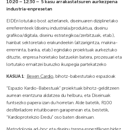
10:20 – 12:30 – 5 kasu arrakastatsuren aurkezpena
industria-enpresetan
EIDEri lotutako bost azterlanek, diseinuaren diziplinetako
erreferenteek (diseinu industriala/produktua, diseinu
grafikoa/digitala, diseinu estrategikoa/zerbitzuak, etab.),
hainbat sektoretako erakundeekin (altzarigintza, makina-
erreminta, banka, etab.) egindako proiektuak aurkeztuko
dituzte, enpresa horietako batzuekin batera, prozesuari eta
lortutako emaitzei buruzko ikuspegia partekatzeko
KASUA 1
:
Bexen Cardio
, bihotz-babestutako espazioak
“Espazio Kardio-Babestuak” proiektuak bihotz-gelditzeen
aurrean erantzuna aldatzea du helburu, eta Diseinuak
funtsezko papera izan du horretan. Alde batetik, R100
desfibriladore intuitiboaren garapenean eta, bestetik,
“Kardioprotekzio Eredu” oso baten diseinuan.
Metodologia ad-hoc eta diseinu tresna espezifikoen bidez,