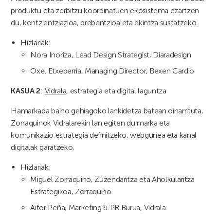
produktu eta zerbitzu koordinatuen ekosistema ezartzen
du, kontzientziazioa, prebentzioa eta ekintza sustatzeko.
Hizlariak:
Nora Inoriza, Lead Design Strategist, Diaradesign
Oxel Etxeberría, Managing Director, Bexen Cardio
KASUA 2
:
Vidral
a
, estrategia eta digital laguntza
Hamarkada baino gehiagoko lankidetza batean oinarrituta,
Zorraquinok Vidralarekin lan egiten du marka eta
komunikazio estrategia definitzeko, webgunea eta kanal
digitalak garatzeko.
Hizlariak:
Miguel Zorraquino, Zuzendaritza eta Aholkularitza
Estrategikoa, Zorraquino
Aitor Peña, Marketing & PR Burua, Vidrala