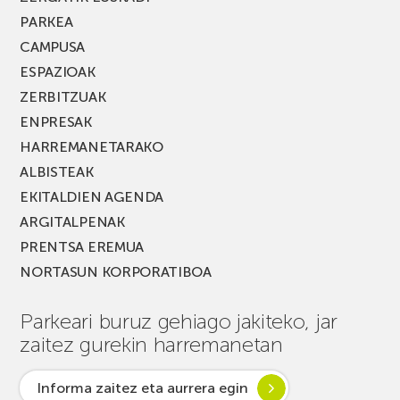
PARKEA
CAMPUSA
ESPAZIOAK
ZERBITZUAK
ENPRESAK
HARREMANETARAKO
ALBISTEAK
EKITALDIEN AGENDA
ARGITALPENAK
PRENTSA EREMUA
NORTASUN KORPORATIBOA
Parkeari buruz gehiago jakiteko, jar
zaitez gurekin harremanetan
Informa zaitez eta aurrera egin