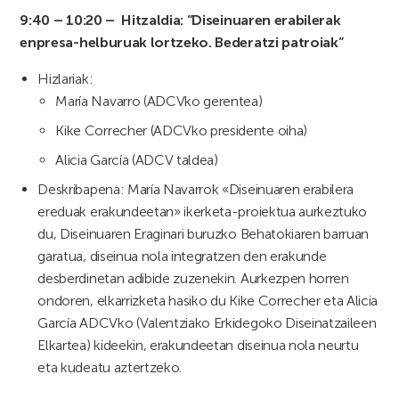
9:40 – 10:20 –
Hitzaldia: “Diseinuaren erabilerak
enpresa-helburuak lortzeko. Bederatzi
patroiak”
Hizlariak:
María Navarro (ADCVko gerentea)
Kike Correcher (ADCVko presidente oiha)
Alicia García (ADCV taldea)
Deskribapena: María Navarrok «Diseinuaren erabilera
ereduak erakundeetan» ikerketa-proiektua aurkeztuko
du, Diseinuaren Eraginari buruzko Behatokiaren barruan
garatua, diseinua nola integratzen den erakunde
desberdinetan adibide zuzenekin. Aurkezpen horren
ondoren, elkarrizketa hasiko du Kike Correcher eta Alicia
García ADCVko (Valentziako Erkidegoko Diseinatzaileen
Elkartea) kideekin, erakundeetan diseinua nola neurtu
eta kudeatu aztertzeko.