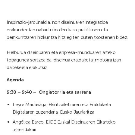
Inspirazio-jardunaldia, non diseinuaren integrazioa
erakundeetan nabarituko den kasu praktikoen eta
berrikuntzaren hizkuntza hitz egiten duten txostenen bidez.
Helburua diseinuaren eta enpresa-munduaren arteko
topagunea sortzea da, diseinua eraldaketa-motorra izan
daitekeela erakutsiz.
Agenda
9:30 – 9:40 – Ongietorria eta sarrera
Leyre Madariaga, Ekintzailetzaren eta Eraldaketa
Digitalaren zuzendaria, Eusko Jaurlaritza
Angélica Barco, EIDE Euskal Diseinuaren Elkarteko
lehendakari