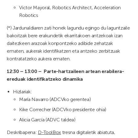
Victor Mayoral, Robotics Architect, Acceleration
Robotics
(*) Jardunaldiaren zati honek lagundu egingo du laguntzaile
bakoitzak bere erakundetik ekarritakoen antzekoak izan
daitezkeen arazoak konpontzeko adibide zehatzak
ematen, aukerak identifikatzen eta antzeko zerbitzuak
kontratatzeko aukera ematen.
12:30 – 13:00 – Parte-hartzaileen artean erabilera-
ereduak identifikatzeko dinamika
Hizlariak:
María Navarro (ADCVko gerentea)
Kike Correcher (ADCVko presidente ohia)
Alicia García (ADVC taldea)
Deskribapena:
D-ToolBox
tresna digitaletik abiatuta,