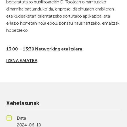
bertaratutako publikoarekin D-Toolean oinarritutako
dinamika bat landuko da, enpresei diseinuaren erabileran
eta kudeaketan orientatzeko sortutako aplikazioa, eta
erlazio horretan nola eboluzionatu hausnartzeko, emaitzak
hobetzeko.
13:00 – 13:30 Networking eta itxiera
IZENA EMATEA
Xehetasunak
Data
2024-06-19