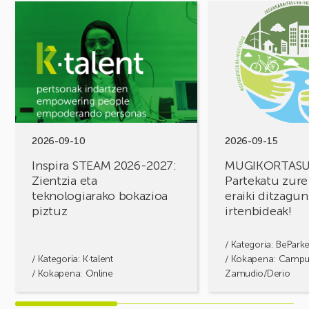
Ekitaldia
Ekitaldia
ikusi
ikusi
Inspira
MUGIKORTASUN
STEAM
FOROA
2026-
Partekatu
2027:
zure
Zientzia
erronkak,
eta
eraiki
teknologiarako
ditzagun
bokazioa
irtenbideak!
2026-09-10
2026-09-15
piztuz
Inspira STEAM 2026-2027:
MUGIKORTAS
Zientzia eta
Partekatu zure
teknologiarako bokazioa
eraiki ditzagun
piztuz
irtenbideak!
/ Kategoria:
BePark
/ Kategoria:
K·talent
/ Kokapena: Camp
/ Kokapena: Online
Zamudio/Derio