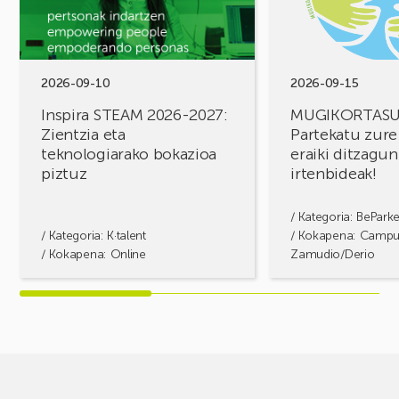
2027:
zure
Zientzia
erronkak,
eta
eraiki
teknologiarako
ditzagun
bokazioa
irtenbideak!
2026-09-10
2026-09-15
piztuz
Inspira STEAM 2026-2027:
MUGIKORTAS
Zientzia eta
Partekatu zure
teknologiarako bokazioa
eraiki ditzagun
piztuz
irtenbideak!
/ Kategoria:
BePark
/ Kategoria:
K·talent
/ Kokapena: Camp
/ Kokapena: Online
Zamudio/Derio