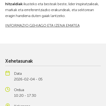
hitzaldiak
ikusteko eta besteak beste, lider inspiratzaileak,
markak eta erreferentziazko erakundeak, eta sektorean
eragin handiena duten gaiak lantzeko.
INFORMAZIO GEHIAGO ETA IZENA EMATEA
Xehetasunak
Data
2026-02-04 - 05
Ordua
10:20 - 17:30