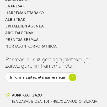
ENPRESAK
HARREMANETARAKO
ALBISTEAK
EKITALDIEN AGENDA
ARGITALPENAK
PRENTSA EREMUA
NORTASUN KORPORATIBOA
Parkeari buruz gehiago jakiteko, jar
zaitez gurekin harremanetan
Informa zaitez eta aurrera egin
AURKI GAITZAZU
IBAIZABAL BIDEA, 101 - 48170 ZAMUDIO (BIZKAIA)