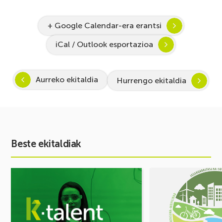
+ Google Calendar-era erantsi
iCal / Outlook esportazioa
Aurreko ekitaldia
Hurrengo ekitaldia
Beste ekitaldiak
Ekitaldia
Ekitaldia
ikusi
ikusi
Inspira
MUGIKORTASUN
STEAM
FOROA
2026-
Partekatu