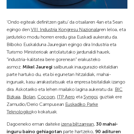
‘Ondo egiteak definitzen gaitu’ da otsailaren 4an eta 5ean
egingo den
VIII. Industria Kongresu Nazionala
ren leloa, eta
jarduteko modu horren eredu gisa Euskadi aukeratu da.
Bilboko Euskalduna Jauregian egingo dira Industria eta
Turismo Ministerioak antolatutako jardunaldi hauek,
“industria-kalitatea bere gorenean” erakusteko
asmoz.
Mikel Jauregi
sailburuak inaugurazio ekitaldian
parte hartuko du, eta bi egunetan hitzaldiak, mahai-
inguruak, kasu arrakastatsuak eta enpresa bisitaldiak izango
dira. Askotariko eta lehen mailako lagina aukeratu da:
BIC
Bizkaia
,
Biolan
,
Cocoon
,
ITP Aero
eta
Syngoi
, guztiak ere
Zamudio/Derio Campusean
Euskadiko Parke
Teknologiko
ko kokatuak.
Dagoeneko eman daiteke
izena biltzarrean
,
30 mahai-
inguru baino gehiagotan
parte hartzeko,
90 adituren