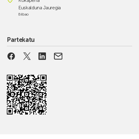
Kokapena
Euskalduna Jauregia
Bilbao
Partekatu