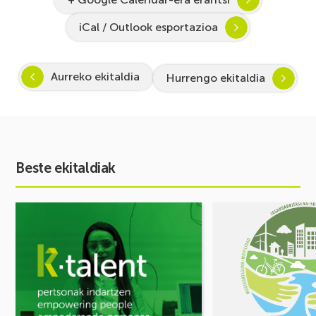
iCal / Outlook esportazioa
Aurreko ekitaldia
Hurrengo ekitaldia
Beste ekitaldiak
Ekitaldia
Ekitaldia
ikusi
ikusi
Inspira
MUGIKORTASUN
STEAM
FOROA
2026-
Partekatu
2027:
zure
Zientzia
erronkak,
eta
eraiki