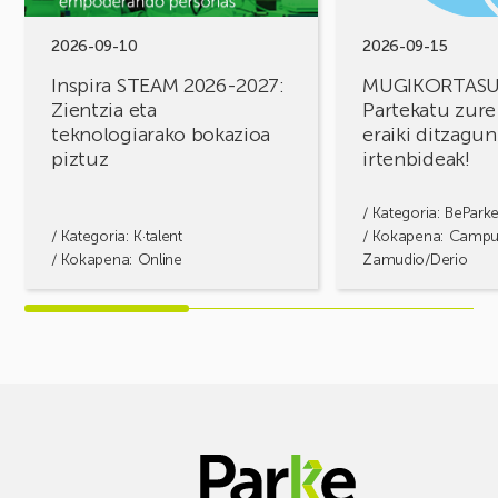
teknologiarako
ditzagun
bokazioa
irtenbideak!
2026-09-10
2026-09-15
piztuz
Inspira STEAM 2026-2027:
MUGIKORTAS
Zientzia eta
Partekatu zure
teknologiarako bokazioa
eraiki ditzagun
piztuz
irtenbideak!
/ Kategoria:
BePark
/ Kategoria:
K·talent
/ Kokapena: Camp
/ Kokapena: Online
Zamudio/Derio