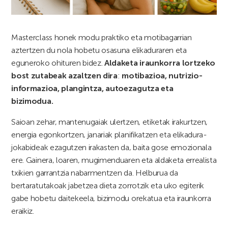
Masterclass honek modu praktiko eta motibagarrian
aztertzen du nola hobetu osasuna elikaduraren eta
eguneroko ohituren bidez.
Aldaketa iraunkorra lortzeko
bost zutabeak azaltzen dira
:
motibazioa, nutrizio-
informazioa, plangintza, autoezagutza eta
bizimodua.
Saioan zehar, mantenugaiak ulertzen, etiketak irakurtzen,
energia egonkortzen, janariak planifikatzen eta elikadura-
jokabideak ezagutzen irakasten da, baita gose emozionala
ere. Gainera, loaren, mugimenduaren eta aldaketa errealista
txikien garrantzia nabarmentzen da. Helburua da
bertaratutakoak jabetzea dieta zorrotzik eta uko egiterik
gabe hobetu daitekeela, bizimodu orekatua eta iraunkorra
eraikiz.