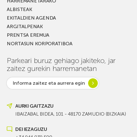
HARREMANETARAKO
ALBISTEAK
EKITALDIEN AGENDA
ARGITALPENAK
PRENTSA EREMUA
NORTASUN KORPORATIBOA
Parkeari buruz gehiago jakiteko, jar
zaitez gurekin harremanetan
Informa zaitez eta aurrera egin
AURKI GAITZAZU
IBAIZABAL BIDEA, 101 - 48170 ZAMUDIO (BIZKAIA)
DEI IEZAGUZU