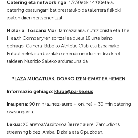
Catering eta networkinga
: 13:30etik 14:00etara,
catering osasungarri bat prestatuko da tailerrera fisikoki
joaten diren pertsonentzat.
Hizlaria: Toscana Viar
, farmazialaria, nutrizionista eta The
Health Companyren sortzailea duela 18 urte baino
gehiago. Gainera, Bilboko Athletic Club eta Espainiako
Futbol Selekzioa bezalako errendimendu handiko kirol
taldeen Nutrizio Saileko arduraduna da.
PLAZA MUGATUAK.
DOAKO
IZEN-EMATEA HEMEN
.
Informazio gehiago:
kluba@parke.eus
Iraupena:
90 min (aurrez-aurre + online) + 30 min catering
osasungarria.
Lekua:
X0 aretoa/Auditorioa (aurrez aurre, Zamudion),
streaming bidez, Araba, Bizkaia eta Gipuzkoan.