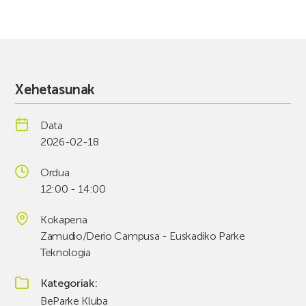
Xehetasunak
Data
2026-02-18
Ordua
12:00 - 14:00
Kokapena
Zamudio/Derio Campusa - Euskadiko Parke
Teknologia
Kategoriak
BeParke Kluba