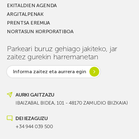
EKITALDIEN AGENDA
ARGITALPENAK
PRENTSA EREMUA
NORTASUN KORPORATIBOA
Parkeari buruz gehiago jakiteko, jar
zaitez gurekin harremanetan
Informa zaitez eta aurrera egin
AURKI GAITZAZU
IBAIZABAL BIDEA, 101 - 48170 ZAMUDIO (BIZKAIA)
DEI IEZAGUZU
+34 944 039 500