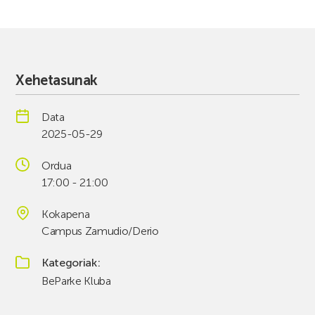
Xehetasunak
Data
2025-05-29
Ordua
17:00 - 21:00
Kokapena
Campus Zamudio/Derio
Kategoriak
BeParke Kluba