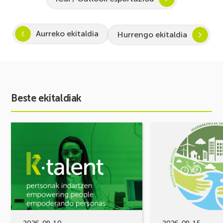
Aurreko ekitaldia
Hurrengo ekitaldia
Beste ekitaldiak
Ekitaldia
Ekitaldia
ikusi
ikusi
Inspira
MUGIKORTASUN
STEAM
FOROA
2026-
Partekatu
2027:
zure
Zientzia
erronkak,
eta
eraiki
teknologiarako
ditzagun
bokazioa
irtenbideak!