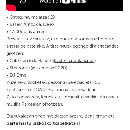
• Osteguna, maiatzak 29
• Baserri Antzokia, Derio
• 17:00etatik aurrera
Presta zaitez musikaz, giro onez eta sorpresaz beteriko
arratsalde baterako. Artista hauek egongo dira arratsaldea
girotzen:
• Calentando la Banda (
@calentandolabanda
)
• Stereorize (
@stereorize2020
)
• DJ Enne
Zuzeneko zozketak, deskontu bereziak eta 150
kontsumizio DOAN! Eta onena… sarrera doan!
Zatoz gozatzera, konektatu komunitatearekin eta ospatu
musika Parkearen bihotzean.
Eta sukaldean ondo moldatzen bazara,
izena eman
eta
parte hartu bizkotxo txapelketan!