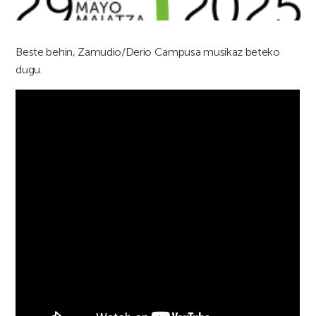
Beste behin, Zamudio/Derio Campusa musikaz beteko
dugu.