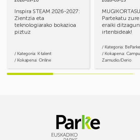
2026-09-10
2026-09-15
piztuz
Inspira STEAM 2026-2027:
MUGIKORTAS
Zientzia eta
Partekatu zure
teknologiarako bokazioa
eraiki ditzagun
piztuz
irtenbideak!
/ Kategoria:
BePark
/ Kategoria:
K·talent
/ Kokapena: Camp
/ Kokapena: Online
Zamudio/Derio