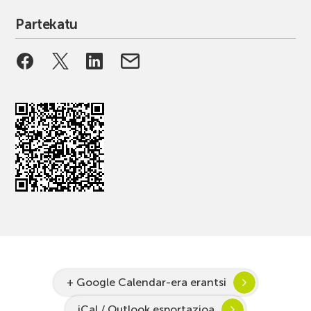
Partekatu
+ Google Calendar-era erantsi
iCal / Outlook esportazioa