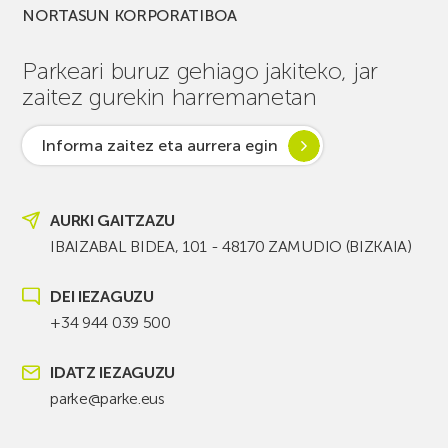
NORTASUN KORPORATIBOA
Parkeari buruz gehiago jakiteko, jar
zaitez gurekin harremanetan
Informa zaitez eta aurrera egin
AURKI GAITZAZU
IBAIZABAL BIDEA, 101 - 48170 ZAMUDIO (BIZKAIA)
DEI IEZAGUZU
+34 944 039 500
IDATZ IEZAGUZU
parke@parke.eus