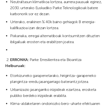
Neutraltasun klimatikoa lortzea, aurrera pausuak eginez,
2030. urterako Euskadiko Parke Teknologikoak batere
karbonorik sor ez dezan.
Urterako, eraikinen % 40k baino gehiagok B energia-
kalifikazioa izan dezan lortzea.
Pixkanaka, erregai alternatiboak kontsumitzen dituzten
ibilgailuak erosten eta erabiltzen joatea.
ERRONKA:
Parke Erresilientea eta Bioanitza
Helburuak:
Etorkizuneko garapenetarako, hirigintza-garapeneko
plangintza-eredu jasangarriago baterantz jotzea.
Urbanizazio jasangarriko irizpideak ezartzea, erosketa
publiko berdeko irizpideak erabilita.
Klima-aldaketaren ondoriozko bero-uharte efektuaren