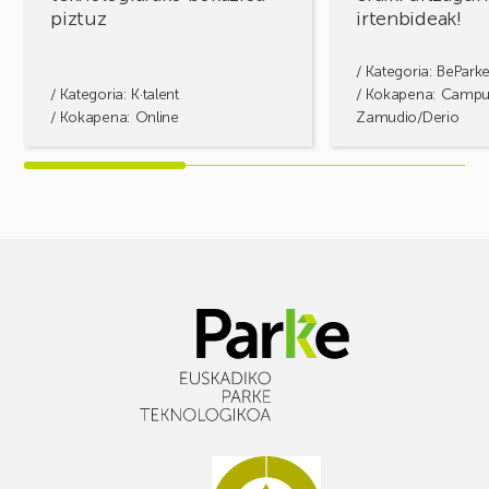
piztuz
irtenbideak!
/ Kategoria:
BePark
/ Kategoria:
K·talent
/ Kokapena: Camp
/ Kokapena: Online
Zamudio/Derio