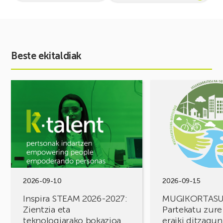
Beste ekitaldiak
Ekitaldia
Ekitaldia
ikusi
ikusi
Inspira
MUGIKORTASUN
STEAM
FOROA
2026-
Partekatu
2027:
zure
Zientzia
erronkak,
eta
eraiki
teknologiarako
ditzagun
bokazioa
irtenbideak!
2026-09-10
2026-09-15
piztuz
Inspira STEAM 2026-2027:
MUGIKORTAS
Zientzia eta
Partekatu zure
teknologiarako bokazioa
eraiki ditzagun