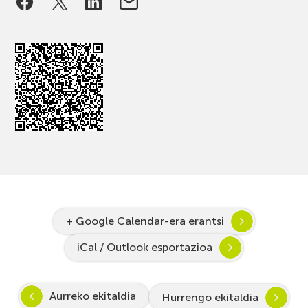
+ Google Calendar-era erantsi
iCal / Outlook esportazioa
Aurreko ekitaldia
Hurrengo ekitaldia