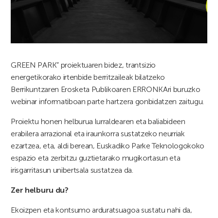
GREEN PARK” proiektuaren bidez, trantsizio
energetikorako irtenbide berritzaileak bilatzeko
Berrikuntzaren Erosketa Publikoaren ERRONKAri buruzko
webinar informatiboan parte hartzera gonbidatzen zaitugu.
Proiektu honen helburua lurraldearen eta baliabideen
erabilera arrazional eta iraunkorra sustatzeko neurriak
ezartzea, eta, aldi berean, Euskadiko Parke Teknologokoko
espazio eta zerbitzu guztietarako mugikortasun eta
irisgarritasun unibertsala sustatzea da.
Zer helburu du?
Ekoizpen eta kontsumo arduratsuagoa sustatu nahi da,