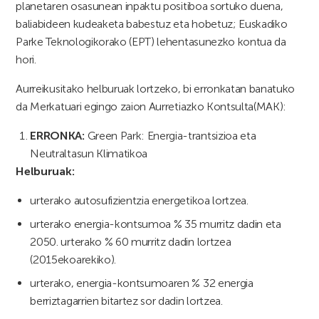
planetaren osasunean inpaktu positiboa sortuko duena,
baliabideen kudeaketa babestuz eta hobetuz; Euskadiko
Parke Teknologikorako (EPT) lehentasunezko kontua da
hori.
Aurreikusitako helburuak lortzeko, bi erronkatan banatuko
da Merkatuari egingo zaion Aurretiazko Kontsulta(MAK):
ERRONKA:
Green Park: Energia-trantsizioa eta
Neutraltasun Klimatikoa
Helburuak:
urterako autosufizientzia energetikoa lortzea.
urterako energia-kontsumoa % 35 murritz dadin eta
2050. urterako % 60 murritz dadin lortzea
(2015ekoarekiko).
urterako, energia-kontsumoaren % 32 energia
berriztagarrien bitartez sor dadin lortzea.