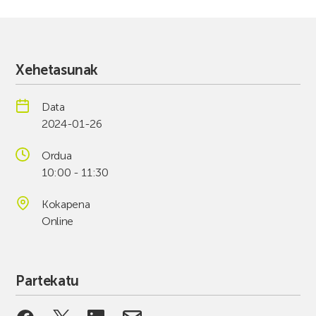
Xehetasunak
Data
2024-01-26
Ordua
10:00 - 11:30
Kokapena
Online
Partekatu