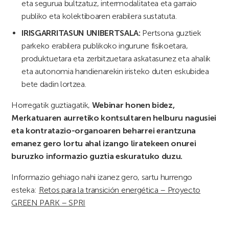
eta segurua bultzatuz, intermodalitatea eta garraio
publiko eta kolektiboaren erabilera sustatuta.
IRISGARRITASUN UNIBERTSALA:
Pertsona guztiek
parkeko erabilera publikoko ingurune fisikoetara,
produktuetara eta zerbitzuetara askatasunez eta ahalik
eta autonomia handienarekin iristeko duten eskubidea
bete dadin lortzea.
Horregatik guztiagatik,
Webinar honen bidez,
Merkatuaren aurretiko kontsultaren helburu nagusiei
eta kontratazio-organoaren beharrei erantzuna
emanez gero lortu ahal izango liratekeen onurei
buruzko informazio guztia eskuratuko duzu.
Informazio gehiago nahi izanez gero, sartu hurrengo
esteka:
Retos para la transición energética – Proyecto
GREEN PARK – SPRI