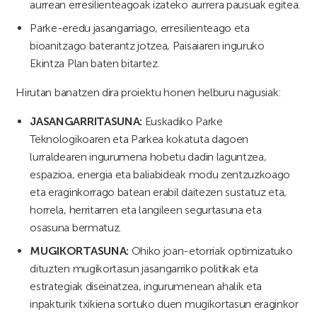
aurrean erresilienteagoak izateko aurrera pausuak egitea.
Parke-eredu jasangarriago, erresilienteago eta
bioanitzago baterantz jotzea, Paisaiaren inguruko
Ekintza Plan baten bitartez.
Hirutan banatzen dira proiektu honen helburu nagusiak:
JASANGARRITASUNA:
Euskadiko Parke
Teknologikoaren eta Parkea kokatuta dagoen
lurraldearen ingurumena hobetu dadin laguntzea,
espazioa, energia eta baliabideak modu zentzuzkoago
eta eraginkorrago batean erabil daitezen sustatuz eta,
horrela, herritarren eta langileen segurtasuna eta
osasuna bermatuz.
MUGIKORTASUNA:
Ohiko joan-etorriak optimizatuko
dituzten mugikortasun jasangarriko politikak eta
estrategiak diseinatzea, ingurumenean ahalik eta
inpakturik txikiena sortuko duen mugikortasun eraginkor