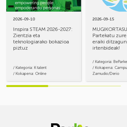
Zientzia
erronkak,
eta
eraiki
teknologiarako
ditzagun
bokazioa
irtenbideak!
2026-09-10
2026-09-15
piztuz
Inspira STEAM 2026-2027:
MUGIKORTAS
Zientzia eta
Partekatu zure
teknologiarako bokazioa
eraiki ditzagun
piztuz
irtenbideak!
/ Kategoria:
BePark
/ Kategoria:
K·talent
/ Kokapena: Camp
/ Kokapena: Online
Zamudio/Derio