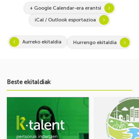
+ Google Calendar-era erantsi
iCal / Outlook esportazioa
Aurreko ekitaldia
Hurrengo ekitaldia
Beste ekitaldiak
Ekitaldia
Ekitaldia
ikusi
ikusi
Inspira
MUGIKORTASUN
STEAM
FOROA
2026-
Partekatu
2027:
zure