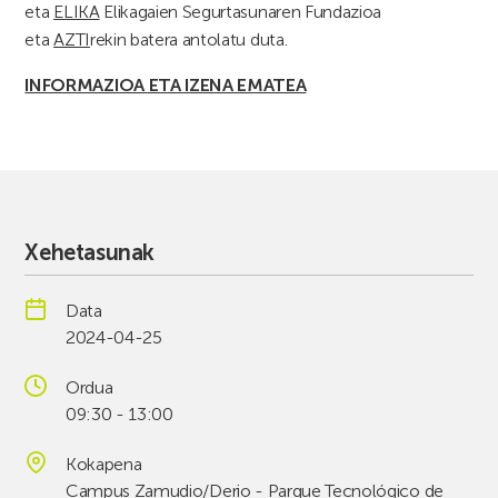
eta
ELIKA
Elikagaien Segurtasunaren Fundazioa
eta
AZTI
rekin batera antolatu duta.
INFORMAZIOA ETA IZENA EMATEA
Xehetasunak
Data
2024-04-25
Ordua
09:30 - 13:00
Kokapena
Campus Zamudio/Derio - Parque Tecnológico de