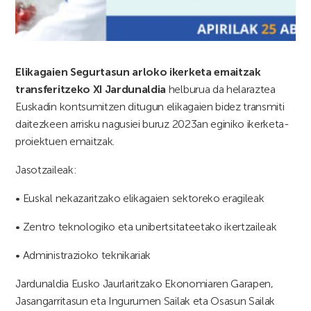
Elikagaien Segurtasun arloko ikerketa emaitzak
transferitzeko XI Jardunaldia
helburua da helaraztea
Euskadin kontsumitzen ditugun elikagaien bidez transmiti
daitezkeen arrisku nagusiei buruz 2023an eginiko ikerketa-
proiektuen emaitzak.
Jasotzaileak:
• Euskal nekazaritzako elikagaien sektoreko eragileak
• Zentro teknologiko eta unibertsitateetako ikertzaileak
• Administrazioko teknikariak
Jardunaldia Eusko Jaurlaritzako Ekonomiaren Garapen,
Jasangarritasun eta Ingurumen Sailak eta Osasun Sailak