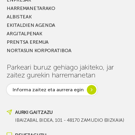
HARREMANETARAKO
ALBISTEAK
EKITALDIEN AGENDA
ARGITALPENAK
PRENTSA EREMUA
NORTASUN KORPORATIBOA
Parkeari buruz gehiago jakiteko, jar
zaitez gurekin harremanetan
Informa zaitez eta aurrera egin
AURKI GAITZAZU
IBAIZABAL BIDEA, 101 - 48170 ZAMUDIO (BIZKAIA)