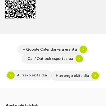
+ Google Calendar-era erantsi
iCal / Outlook esportazioa
Aurreko ekitaldia
Hurrengo ekitaldia
Beste ekitaldiak