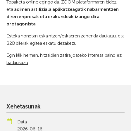
Topaketa online egingo da, ZOOM plataformaren bidez,
eta
adimen artifiziala aplikatzeagatik nabarmentzen
diren enpresak eta erakundeak izango dira
protagonista
.
Esteka honetan eskaintzen/eskaeren zerrenda daukazu, eta
B2B bilerak egitea eskatu dezakezu
Egin klik hemen, hitzaldien zatira joateko interesa baino ez
badaukazu
Xehetasunak
Data
2026-06-16