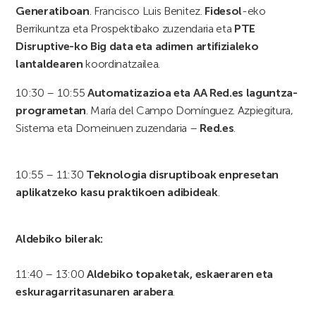
Generatiboan
. Francisco Luis Benitez.
Fidesol
-eko
Berrikuntza eta Prospektibako zuzendaria eta
PTE
Disruptive-ko Big data eta adimen artifizialeko
lantaldearen
koordinatzailea.
10:30 – 10:55
Automatizazioa eta AA Red.es laguntza-
programetan
. María del Campo Domínguez. Azpiegitura,
Sistema eta Domeinuen zuzendaria –
Red.es
.
10:55 – 11:30
Teknologia disruptiboak enpresetan
aplikatzeko kasu praktikoen adibideak
.
Aldebiko bilerak:
11:40 – 13:00
Aldebiko topaketak, eskaeraren eta
eskuragarritasunaren arabera
.