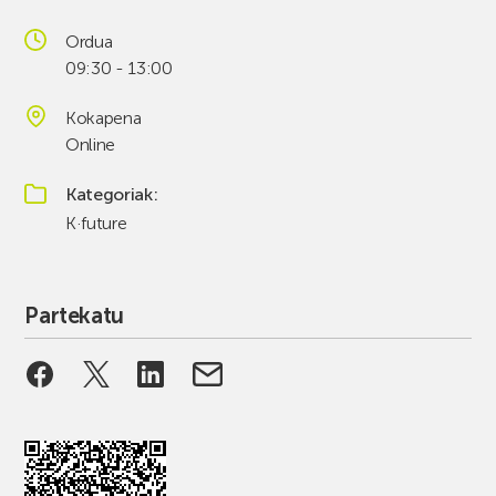
Ordua
09:30 - 13:00
Kokapena
Online
Kategoriak
K·future
Partekatu