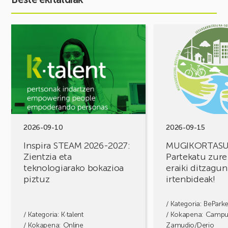
Ekitaldia
Ekitaldia
ikusi
ikusi
Inspira
MUGIKORTASUN
STEAM
FOROA
2026-
Partekatu
2027:
zure
Zientzia
erronkak,
eta
eraiki
teknologiarako
ditzagun
bokazioa
irtenbideak!
2026-09-10
2026-09-15
piztuz
Inspira STEAM 2026-2027:
MUGIKORTAS
Zientzia eta
Partekatu zure
teknologiarako bokazioa
eraiki ditzagun
piztuz
irtenbideak!
/ Kategoria:
BePark
/ Kategoria:
K·talent
/ Kokapena: Camp
/ Kokapena: Online
Zamudio/Derio