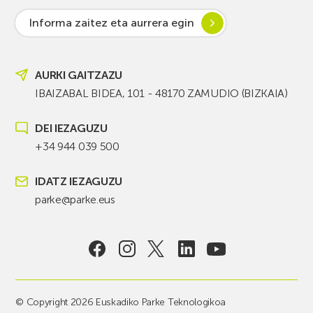
Informa zaitez eta aurrera egin
AURKI GAITZAZU
IBAIZABAL BIDEA, 101 - 48170 ZAMUDIO (BIZKAIA)
DEI IEZAGUZU
+34 944 039 500
IDATZ IEZAGUZU
parke@parke.eus
© Copyright 2026 Euskadiko Parke Teknologikoa