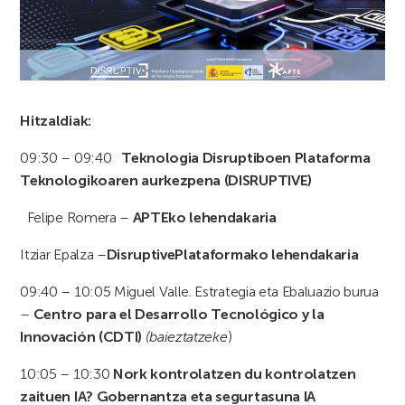
Hitzaldiak:
09:30 – 09:40
Teknologia Disruptiboen Plataforma
Teknologikoaren aurkezpena (DISRUPTIVE)
Felipe Romera –
APTEko lehendakaria
Itziar Epalza –
DisruptivePlataformako lehendakaria
09:40 – 10:05 Miguel Valle. Estrategia eta Ebaluazio burua
–
Centro para el Desarrollo Tecnológico y la
Innovación (CDTI)
(baieztatzeke
)
10:05 – 10:30
Nork kontrolatzen du kontrolatzen
zaituen IA? Gobernantza eta segurtasuna IA