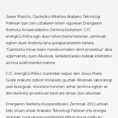
Javier Maroto, Gasteizko Alkartea Arabako Teknologi
Parkean izan zen uztailaren lehen egunean Energiaren
Ikerketa Kooperatiboko Zentroa bisitatzen. CIC
energiGUNEra egin duen lehen bisita honetan, zentroak
egiten duen ikerketa lana goraipatzearekin batera,
“Gasteizko hiriari balio handia ematen dion proiektua”
dela
azpimarratu zuen Alkateak, lankidetzarako bideak irekitzeko
asmoa azaltzearekin batera.
CIC energiGUNEko zuzendari nagusi den Jesus Maria
Goirik erakutsi zizkion instalazio guztiak Alkateari, laborategi
zein bulegoak, eta bisita honetan zehar zentroa egiten ari
den ikerketa-proiektuen berri ere eman zion alkateari.
Energiaren Ikerketa Kooperatiboko Zentroak 2011.urtean
ireki zituen ateak Arabako Teknologi Parkean eta energia
alorrean, nazioartean erreferente bihurtzea du helburu,