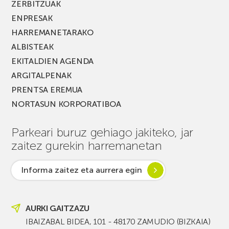
ZERBITZUAK
ENPRESAK
HARREMANETARAKO
ALBISTEAK
EKITALDIEN AGENDA
ARGITALPENAK
PRENTSA EREMUA
NORTASUN KORPORATIBOA
Parkeari buruz gehiago jakiteko, jar
zaitez gurekin harremanetan
Informa zaitez eta aurrera egin
AURKI GAITZAZU
IBAIZABAL BIDEA, 101 - 48170 ZAMUDIO (BIZKAIA)