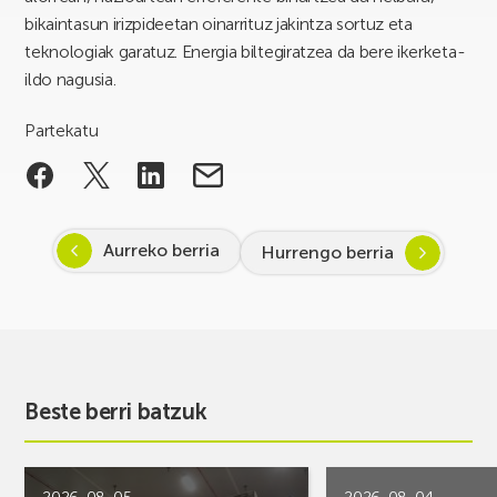
bikaintasun irizpideetan oinarrituz jakintza sortuz eta
teknologiak garatuz. Energia biltegiratzea da bere ikerketa-
ildo nagusia.
Partekatu
Aurreko berria
Hurrengo berria
Beste berri batzuk