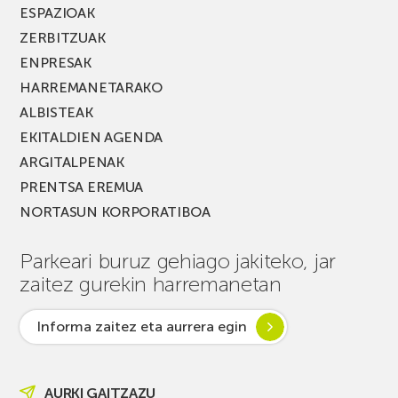
ESPAZIOAK
ZERBITZUAK
ENPRESAK
HARREMANETARAKO
ALBISTEAK
EKITALDIEN AGENDA
ARGITALPENAK
PRENTSA EREMUA
NORTASUN KORPORATIBOA
Parkeari buruz gehiago jakiteko, jar
zaitez gurekin harremanetan
Informa zaitez eta aurrera egin
AURKI GAITZAZU