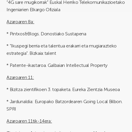
“4G sare mugikorrak” Euskal Herriko Telekomunikazioetako
Ingeniarien Elkargo Ofiziala
Azaroaren 8a:
* Pintxos&Blogs. Donostiako Sustapena
* “Ikuspegi berria eta talentua erakarri eta mugiarazteko
estrategia”. Bizkaia:talent
* Patente-ikastaroa. Galbaian Intellectual Property
Azaroaren 11:
* Bizitza zientifikoen 3. topaketa. Eureka Zientzia Museoa
* Jardunaldia: Europako Batzordearen Going Local Bilbon.
SPRI
Azaroaren 11tik-14era: