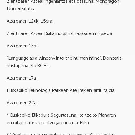
Zientziaren Astea: ingeniaritza eta osasuna. Mondragon
Unibertsitatea
Azaroaren 12tik-15era:
Zientziaren Astea. Rialia industrializazioaren museoa
Azaroaren 13a:
“Language as a window into the human mind”. Donostia
Sustapena eta BCBL
Azaroaren 17a:
Euskadiko Teknologia Parkeen Ate Irekien jardunaldia
Azaroaren 22a:
* Euskadiko Elikadura Segurtasuna Ikertzeko Planaren
emaitzen transferentzia jardunaldia. Elika
* “Zientzia kontatua: nola iristarazi mezua”. Euskadiko