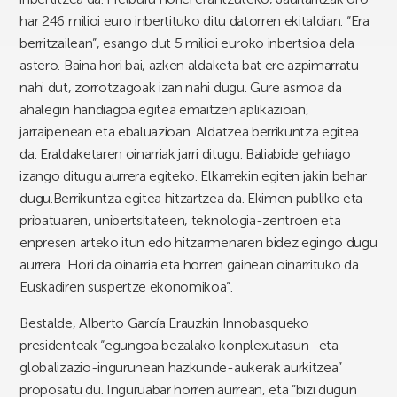
har 246 milioi euro inbertituko ditu datorren ekitaldian. “Era
berritzailean”, esango dut 5 milioi euroko inbertsioa dela
astero. Baina hori bai, azken aldaketa bat ere azpimarratu
nahi dut, zorrotzagoak izan nahi dugu. Gure asmoa da
ahalegin handiagoa egitea emaitzen aplikazioan,
jarraipenean eta ebaluazioan. Aldatzea berrikuntza egitea
da. Eraldaketaren oinarriak jarri ditugu. Baliabide gehiago
izango ditugu aurrera egiteko. Elkarrekin egiten jakin behar
dugu.Berrikuntza egitea hitzartzea da. Ekimen publiko eta
pribatuaren, unibertsitateen, teknologia-zentroen eta
enpresen arteko itun edo hitzarmenaren bidez egingo dugu
aurrera. Hori da oinarria eta horren gainean oinarrituko da
Euskadiren suspertze ekonomikoa”.
Bestalde, Alberto García Erauzkin Innobasqueko
presidenteak “egungoa bezalako konplexutasun- eta
globalizazio-ingurunean hazkunde-aukerak aurkitzea”
proposatu du. Inguruabar horren aurrean, eta “bizi dugun