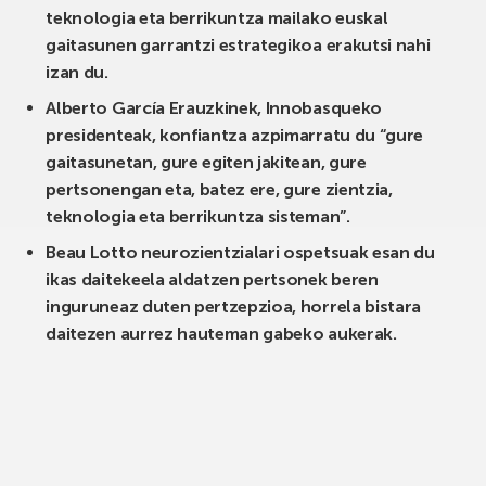
teknologia eta berrikuntza mailako euskal
gaitasunen garrantzi estrategikoa erakutsi nahi
izan du.
Alberto García Erauzkinek, Innobasqueko
presidenteak, konfiantza azpimarratu du “gure
gaitasunetan, gure egiten jakitean, gure
pertsonengan eta, batez ere, gure zientzia,
teknologia eta berrikuntza sisteman”.
Beau Lotto neurozientzialari ospetsuak esan du
ikas daitekeela aldatzen pertsonek beren
inguruneaz duten pertzepzioa, horrela bistara
daitezen aurrez hauteman gabeko aukerak.