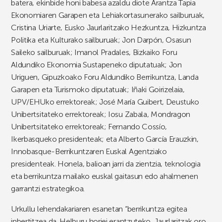
batera, ekinbide honi babesa azaldu diote Arantza Tapia
Ekonomiaren Garapen eta Lehiakortasunerako sailburuak,
Cristina Uriarte, Eusko Jaurlaritzako Hezkuntza, Hizkuntza
Politika eta Kulturako sailburuak; Jon Darpón, Osasun
Saileko sailburuak; Imanol Pradales, Bizkaiko Foru
Aldundiko Ekonomia Sustapeneko diputatuak; Jon
Uriguen, Gipuzkoako Foru Aldundiko Berrikuntza, Landa
Garapen eta Turismoko diputatuak; Iñaki Goirizelaia,
UPV/EHUko errektoreak; José María Guibert, Deustuko
Unibertsitateko errektoreak; Iosu Zabala, Mondragon
Unibertsitateko errektoreak; Fernando Cossío,
Ikerbasqueko presidenteak; eta Alberto García Erauzkin,
Innobasque-Berrikuntzaren Euskal Agentziako
presidenteak. Honela, balioan jarri da zientzia, teknologia
eta berrikuntza mailako euskal gaitasun edo ahalmenen
garrantzi estrategikoa.
Urkullu lehendakariaren esanetan “berrikuntza egitea
inbertitzea da. Helburu horiei erantzuteko, Jaurlaritzak oro