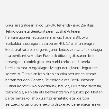
Gaur arratsaldean Iñigo Urkullu lehendakariak Zientzia,
Teknologia eta Berrikuntzaren Euskal Astearen
hamahirugarren edizioari eman dio hasiera Bilboko
Euskalduna jauregian; azaroaren 4tik 17ra, ehun eragile
kolaboratzaile baino gehiagoren bidez, zientzia, teknologia
eta berrikuntza mailan Euskadik dituen gaitasunen berri
emango du horiek gizartera hurbiltzeko, eta honela
berrikuntzarako egokiagoa izango den gizarte-ingurunea
sortzeko. Ekitaldian izan diren ehunka pertsonen artean
bertan zeuden Zientzia, Teknologia eta Berrikuntzaren
Euskal Kontseiluko ordezkariak, hau da, Euskadiko zientzia,
teknologia, ikerketa eta berrikuntzaren inguruko politiketan
parte hartzeko, aholkularitza emateko eta lidergoa
zertzeko organo goreneko ordezkariak. Lehendakariarekin