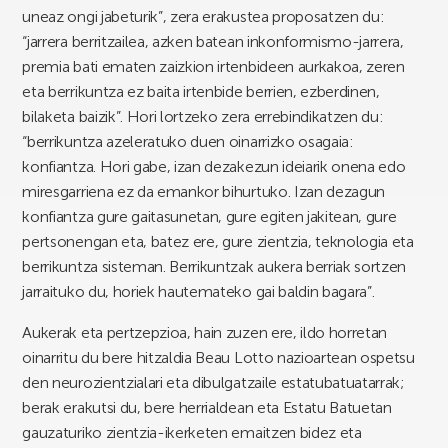
uneaz ongi jabeturik”, zera erakustea proposatzen du:
“jarrera berritzailea, azken batean inkonformismo-jarrera,
premia bati ematen zaizkion irtenbideen aurkakoa, zeren
eta berrikuntza ez baita irtenbide berrien, ezberdinen,
bilaketa baizik”. Hori lortzeko zera errebindikatzen du:
“berrikuntza azeleratuko duen oinarrizko osagaia:
konfiantza. Hori gabe, izan dezakezun ideiarik onena edo
miresgarriena ez da emankor bihurtuko. Izan dezagun
konfiantza gure gaitasunetan, gure egiten jakitean, gure
pertsonengan eta, batez ere, gure zientzia, teknologia eta
berrikuntza sisteman. Berrikuntzak aukera berriak sortzen
jarraituko du, horiek hautemateko gai baldin bagara”.
Aukerak eta pertzepzioa, hain zuzen ere, ildo horretan
oinarritu du bere hitzaldia Beau Lotto nazioartean ospetsu
den neurozientzialari eta dibulgatzaile estatubatuatarrak;
berak erakutsi du, bere herrialdean eta Estatu Batuetan
gauzaturiko zientzia-ikerketen emaitzen bidez eta