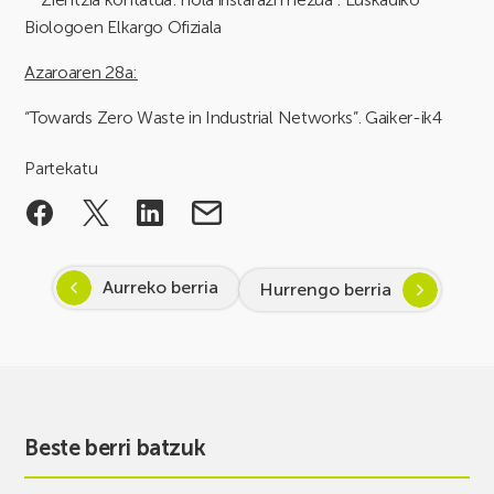
Biologoen Elkargo Ofiziala
Azaroaren 28a:
“Towards Zero Waste in Industrial Networks”. Gaiker-ik4
Partekatu
Aurreko berria
Hurrengo berria
Beste berri batzuk