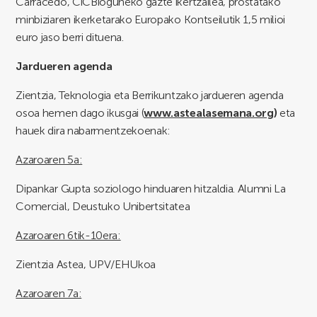
Carracedo, CiCBioguneko gazte ikertzailea, prostatako
minbiziaren ikerketarako Europako Kontseilutik 1,5 milioi
euro jaso berri dituena.
Jardueren agenda
Zientzia, Teknologia eta Berrikuntzako jardueren agenda
osoa hemen dago ikusgai (
www.astealasemana.org
)
eta
hauek dira nabarmentzekoenak:
Azaroaren 5a:
Dipankar Gupta soziologo hinduaren hitzaldia. Alumni La
Comercial, Deustuko Unibertsitatea
Azaroaren 6tik-10era:
Zientzia Astea, UPV/EHUkoa
Azaroaren 7a: