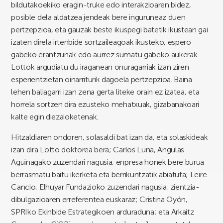
bildutakoekiko eragin-truke edo interakzioaren bidez,
posible dela aldatzea jendeak bere inguruneaz duen
pertzepzioa, eta gauzak beste ikuspegi batetik ikustean gai
izaten direla irtenbide sortzaileagoak ikusteko, espero
gabeko erantzunak edo aurrez sumatu gabeko aukerak.
Lottok argudiatu du iraganean onuragarriak izan ziren
esperientzietan oinarriturik dagoela pertzepzioa. Baina
lehen baliagarri izan zena gerta liteke orain ez izatea, eta
horrela sortzen dira ezusteko mehatxuak, gizabanakoari
kalte egin diezaioketenak.
Hitzaldiaren ondoren, solasaldi bat izan da, eta solaskideak
izan dira Lotto doktorea bera; Carlos Luna, Angulas
Aguinagako zuzendari nagusia, enpresa honek bere burua
berrasmatu baitu ikerketa eta berrikuntzatik abiatuta; Leire
Cancio, Elhuyar Fundazioko zuzendari nagusia, zientzia-
dibulgazioaren erreferentea euskaraz; Cristina Oyón,
SPRIko Ekinbide Estrategikoen arduraduna; eta Arkaitz