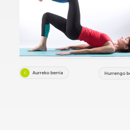
Aurreko berria
Hurrengo be