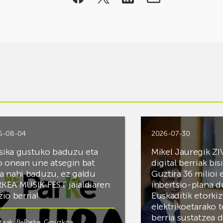
6-08-04
2026-07-30
ika gustuko baduzu eta
Mikel Jauregik ZI
o onean une atsegin bat
digital berriak bis
a nahi baduzu, ez galdu
Guztira 36 milioi
KEA MUSIK FEST jaialdiaren
inbertsio-plana d
zio berria!
Euskaditik etorki
elektrikoetarako 
berria sustatzea 
steak
,
BeParke
,
Gipuzkoa