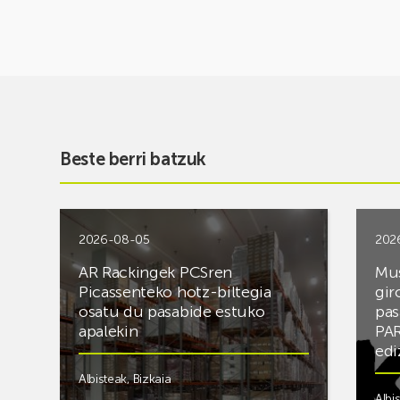
Beste berri batzuk
2026-08-05
202
AR Rackingek PCSren
Mus
Picassenteko hotz-biltegia
gir
osatu du pasabide estuko
pas
apalekin
PAR
edi
Albisteak
,
Bizkaia
Albi