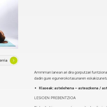
rria
Ammman lanean ari dira gorputzari funtziona
dadin gure egunerokotasunaren eskakizunet
Klaseak: astelehena – asteazkena / as
LESIOEN PREBENTZIOA