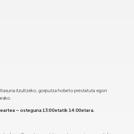
ltasuna itzultzeko, gorputza hobeto prestatuta egon
arako.
teartea – osteguna 13:00etatik 14:00etara.