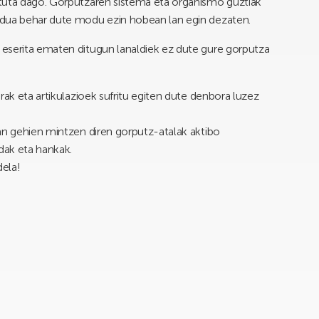
tuta dago. Gorputzaren sistema eta organismo guztiak
ndua behar dute modu ezin hobean lan egin dezaten.
eserita ematen ditugun lanaldiek ez dute gure gorputza
rak eta artikulazioek sufritu egiten dute denbora luzez
an gehien mintzen diren gorputz-atalak aktibo
dak eta hankak.
ela!