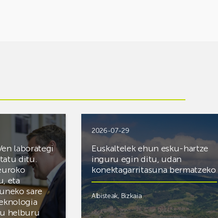
2026-07-29
Ven laborategi
Euskaltelek ehun esku-hartze
itatu ditu.
inguru egin ditu, udan
 euroko
konektagarritasuna bermatzeko
u, eta
zuneko sare
Albisteak
,
Bizkaia
teknologia
du helburu