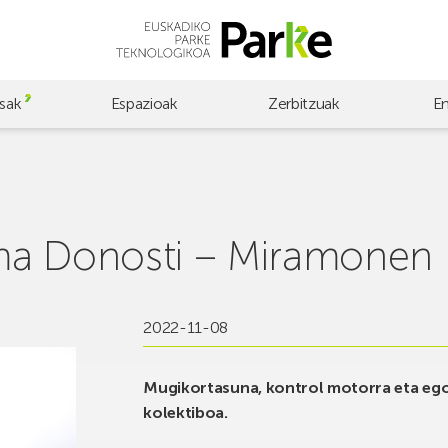
sak
Espazioak
Zerbitzuak
E
ma Donosti – Miramonen
2022-11-08
Mugikortasuna, kontrol motorra eta eg
kolektiboa.