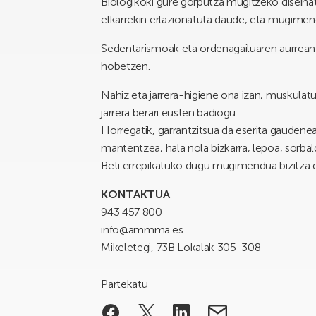
Biologikoki gure gorputza mugitzeko diseina
elkarrekin erlazionatuta daude, eta mugime
Sedentarismoak eta ordenagailuaren aurrean 
hobetzen.
Nahiz eta jarrera-higiene ona izan, muskulatu
jarrera berari eusten badiogu.
Horregatik, garrantzitsua da eserita gaudene
mantentzea, hala nola bizkarra, lepoa, sorbal
Beti errepikatuko dugu mugimendua bizitza d
KONTAKTUA
943 457 800
info@ammma.es
Mikeletegi, 73B Lokalak 305-308
Partekatu