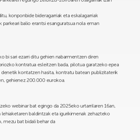
u, konponbide bideragarriak eta eskalagarriak
k parkeari balio erantsi esanguratsua nola eman
 bi sari ezarri ditu gehien nabarmentzen diren
iozko kontratua esleitzen bada, pilotua garatzeko epea
denetik kontatzen hasita, kontratu batean publizitaterik
en, gehienez 200.000 eurokoa.
tzeko webinar bat egingo da 2025eko urtarrilaren 16an,
a lehiaketaren baldintzak eta igurikimenak zehazteko
, mezu bat bidali behar da