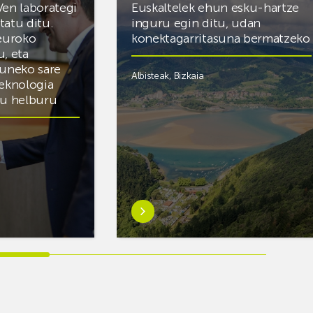
Ven laborategi
Euskaltelek ehun esku-hartze
itatu ditu.
inguru egin ditu, udan
 euroko
konektagarritasuna bermatzeko
u, eta
zuneko sare
Albisteak
,
Bizkaia
teknologia
du helburu
Ezagutu
gehiago:Euskaltelek
ategi
ehun
esku-
hartze
inguru
egin