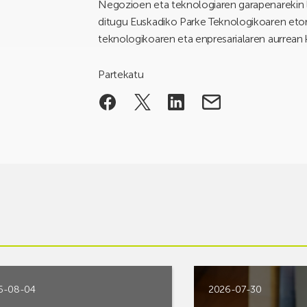
Negozioen eta teknologiaren garapenarekin l
ditugu Euskadiko Parke Teknologikoaren etork
teknologikoaren eta enpresarialaren aurrean
Partekatu
6-08-04
2026-07-30