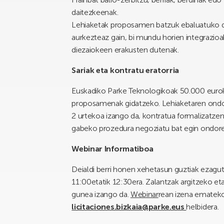
daitezkeenak.
Lehiaketak proposamen batzuk ebaluatuko dit
aurkezteaz gain, bi mundu horien integrazioa
diezaiokeen erakusten dutenak.
Sariak eta kontratu eratorria
Euskadiko Parke Teknologikoak 50.000 euroko
proposamenak gidatzeko. Lehiaketaren ondor
2 urtekoa izango da, kontratua formalizatzen 
gabeko prozedura negoziatu bat egin ondor
Webinar Informatiboa
Deialdi berri honen xehetasun guztiak ezagu
11:00etatik 12:30era. Zalantzak argitzeko et
gunea izango da.
Webinar
rean izena emateko
licitaciones.bizkaia@parke.eus
helbidera.