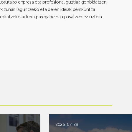
otutako enpresa eta profesional guztiak gonbidatzen
izunari laguntzeko eta beren ideiak berrikuntza
 kokatzeko aukera paregabe hau pasatzen ez uztera.
2026-07-29