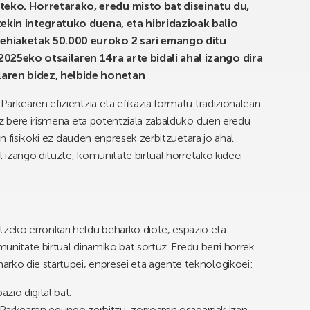
eko. Horretarako, eredu misto bat diseinatu du,
tekin integratuko duena, eta hibridazioak balio
ehiaketak 50.000 euroko 2 sari emango ditu
025eko otsailaren 14ra arte bidali ahal izango dira
laren bidez,
helbide honetan
arkearen efizientzia eta efikazia formatu tradizionalean
ez bere irismena eta potentziala zabalduko duen eredu
an fisikoki ez dauden enpresek zerbitzuetara jo ahal
l izango dituzte, komunitate birtual horretako kideei
ko erronkari heldu beharko diote, espazio eta
munitate birtual dinamiko bat sortuz. Eredu berri horrek
ko die startupei, enpresei eta agente teknologikoei:
zio digital bat.
o Parkearen egungo zerbitzu-zorroaren osagarriak izan