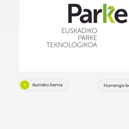
Aurreko berria
Hurrengo be