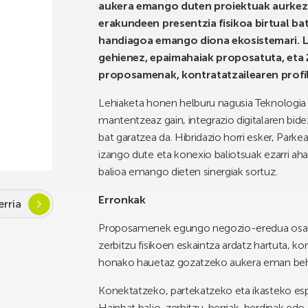
aukera emango duten proiektuak aurkezt
erakundeen presentzia fisikoa birtual ba
handiagoa emango diona ekosistemari. L
gehienez, epaimahaiak proposatuta, eta 2
proposamenak, kontratatzailearen profi
Lehiaketa honen helburu nagusia Teknologia P
mantentzeaz gain, integrazio digitalaren bid
bat garatzea da. Hibridazio horri esker, Parke
izango dute eta konexio baliotsuak ezarri aha
balioa emango dieten sinergiak sortuz.
Erronkak
rria
Proposamenek egungo negozio-eredua osatze
zerbitzu fisikoen eskaintza ardatz hartuta, ko
honako hauetaz gozatzeko aukera eman behar
Konektatzeko, partekatzeko eta ikasteko espa
Hainbat balio-zerbitzu, berriak, berdinak ed