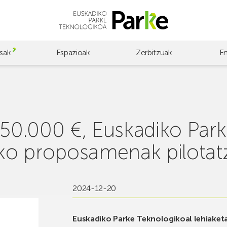
sak
Espazioak
Zerbitzuak
E
: 50.000 €, Euskadiko Par
ko proposamenak pilotat
2024-12-20
Euskadiko Parke Teknologikoal lehiaketa