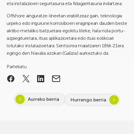
eta instalazioen segurtasuna eta fidagarritasuna indartzea.
Offshore ainguratze-lineetan erabiltzeaz gain, teknologia
urpeko edo ingurune korrosiboen eraginpean dauden beste
aktibo metaliko batzuetara egokitu liteke, hala nola portu-
azpiegituretara, itsas aplikazioetara edo itsas eolikoari
lotutako instalazioetara. Sentsorea maiatzaren 18tik 21era
egingo den Navalia azokan (Galizia) aurkeztuko da.
Partekatu
Aurreko berria
Hurrengo berria