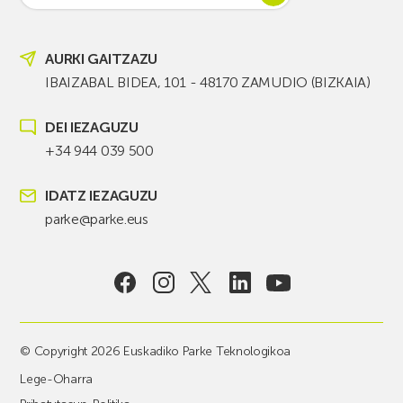
AURKI GAITZAZU
IBAIZABAL BIDEA, 101 - 48170 ZAMUDIO (BIZKAIA)
DEI IEZAGUZU
+34 944 039 500
IDATZ IEZAGUZU
parke@parke.eus
© Copyright 2026 Euskadiko Parke Teknologikoa
Lege-Oharra