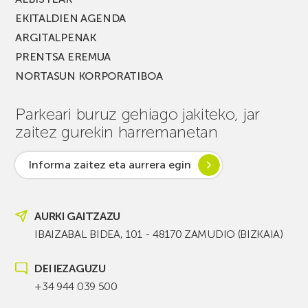
EKITALDIEN AGENDA
ARGITALPENAK
PRENTSA EREMUA
NORTASUN KORPORATIBOA
Parkeari buruz gehiago jakiteko, jar
zaitez gurekin harremanetan
Informa zaitez eta aurrera egin
AURKI GAITZAZU
IBAIZABAL BIDEA, 101 - 48170 ZAMUDIO (BIZKAIA)
DEI IEZAGUZU
+34 944 039 500