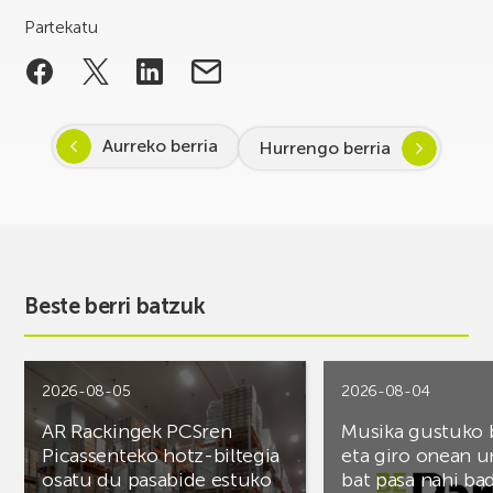
Partekatu
Aurreko berria
Hurrengo berria
Beste berri batzuk
2026-08-05
2026-08-04
AR Rackingek PCSren
Musika gustuko
Picassenteko hotz-biltegia
eta giro onean u
osatu du pasabide estuko
bat pasa nahi ba