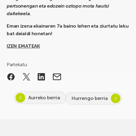
pertsonengan eta edozein oztopo mota hautsi
daitekeela.
Eman izena ekainaren 7a baino lehen eta ziurtatu leku
bat deialdi honetan!
IZEN EMATEAK
Partekatu
Aurreko berria
Hurrengo berria