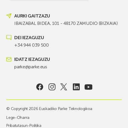
AURKI GAITZAZU
IBAIZABAL BIDEA, 101 - 48170 ZAMUDIO (BIZKAIA)
DEI IEZAGUZU
+34 944 039 500
IDATZ IEZAGUZU
parke@parke.eus
© Copyright 2026 Euskadiko Parke Teknologikoa
Lege-Oharra
Pribatutasun-Politika