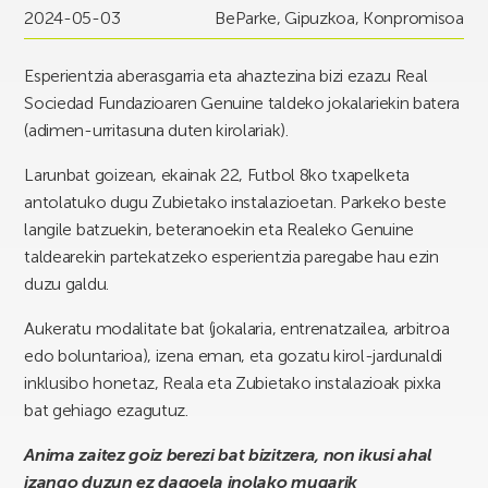
2024-05-03
BeParke
,
Gipuzkoa
,
Konpromisoa
Esperientzia aberasgarria eta ahaztezina bizi ezazu Real
Sociedad Fundazioaren Genuine taldeko jokalariekin batera
(adimen-urritasuna duten kirolariak).
Larunbat goizean, ekainak 22, Futbol 8ko txapelketa
antolatuko dugu Zubietako instalazioetan. Parkeko beste
langile batzuekin, beteranoekin eta Realeko Genuine
taldearekin partekatzeko esperientzia paregabe hau ezin
duzu galdu.
Aukeratu modalitate bat (jokalaria, entrenatzailea, arbitroa
edo boluntarioa), izena eman, eta gozatu kirol-jardunaldi
inklusibo honetaz, Reala eta Zubietako instalazioak pixka
bat gehiago ezagutuz.
Anima zaitez goiz berezi bat bizitzera, non ikusi ahal
izango duzun ez dagoela inolako mugarik