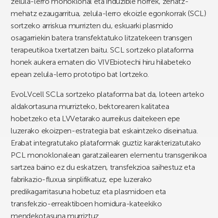
zelula-lerro monoklonal eta induzible horrek, zehatz-
mehatz ezaugarritua, zelula-lerro ekoizle egonkorrak (SCL)
sortzeko arriskua murrizten du, eskuarki plasmido
osagarriekin batera transfektatuko litzatekeen transgen
terapeutikoa txertatzen baitu. SCL sortzeko plataforma
honek aukera ematen dio VIVEbiotechi hiru hilabeteko
epean zelula-lerro prototipo bat lortzeko.
EvoLVcell SCLa sortzeko plataforma bat da, loteen arteko
aldakortasuna murrizteko, bektorearen kalitatea
hobetzeko eta LVVetarako aurreikus daitekeen epe
luzerako ekoizpen-estrategia bat eskaintzeko diseinatua.
Erabat integratutako plataformak guztiz karakterizatutako
PCL monoklonalean garatzailearen elementu transgenikoa
sartzea baino ez du eskatzen, transfekzioa saihestuz eta
fabrikazio-fluxua sinplifikatuz, epe luzerako
predikagarritasuna hobetuz eta plasmidoen eta
transfekzio-erreaktiboen hornidura-kateekiko
mendekotasuna murriztuz.