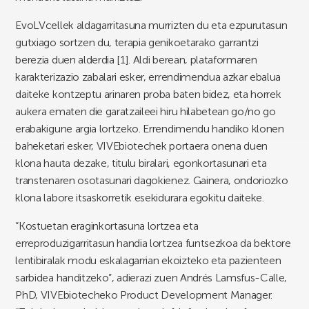
EvoLVcellek aldagarritasuna murrizten du eta ezpurutasun
gutxiago sortzen du, terapia genikoetarako garrantzi
berezia duen alderdia [1]. Aldi berean, plataformaren
karakterizazio zabalari esker, errendimendua azkar ebalua
daiteke kontzeptu arinaren proba baten bidez, eta horrek
aukera ematen die garatzaileei hiru hilabetean go/no go
erabakigune argia lortzeko. Errendimendu handiko klonen
baheketari esker, VIVEbiotechek portaera onena duen
klona hauta dezake, titulu biralari, egonkortasunari eta
transtenaren osotasunari dagokienez. Gainera, ondoriozko
klona labore itsaskorretik esekidurara egokitu daiteke.
“Kostuetan eraginkortasuna lortzea eta
erreproduzigarritasun handia lortzea funtsezkoa da bektore
lentibiralak modu eskalagarrian ekoizteko eta pazienteen
sarbidea handitzeko”, adierazi zuen Andrés Lamsfus-Calle,
PhD, VIVEbiotecheko Product Development Manager.