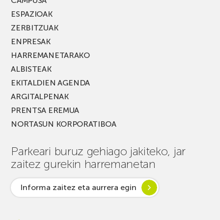
CAMPUSA
ESPAZIOAK
ZERBITZUAK
ENPRESAK
HARREMANETARAKO
ALBISTEAK
EKITALDIEN AGENDA
ARGITALPENAK
PRENTSA EREMUA
NORTASUN KORPORATIBOA
Parkeari buruz gehiago jakiteko, jar
zaitez gurekin harremanetan
Informa zaitez eta aurrera egin