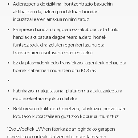
Adierazpena doxiziklina-kontzentrazio baxuekin
aktibatzen da, azken produktuan hondar-
induzitzailearen arriskua minimizatuz.
Errepresio handia du egoera ez-aktiboan, eta titulu
handiak aktibatuta dagoenean; alderdi horiek
funtsezkoak dira zelulen egonkortasuna eta
transtenaren osotasuna mantentzeko.
Ez da plasmidorik edo transfekzio-agenterik behar, eta
horrek nabarmen murrizten ditu KOGak.
Fabrikazio-malgutasuna: plataforma atxikitzaileetara
edo esekietara egokitu daiteke.
Bektorearen kalitatea hobetzea, fabrikazio-prozesuari
lotutako kutsatzaileen guztizko kopurua murriztuz.
“EvoLVcellek LVVren fabrikazioan egindako garapen
espezifikoko urteak islatzen ditu, gure taldearen