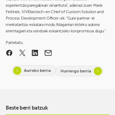
esperientzia paregabean oinarrituta”, adierazi zuen Marie
Fertinek, VIVEbiotech-en Chief of Custom Solution and
Process Development Officer-ek. “Gure partner-ei
merkataritza-eskalara modu fidagarrian iristeko aukera
errentagarri eta sendoak eskaintzeko konpromisoa dugu.”
Partekatu
Aurreko berria
Hurrengo berria
Beste berri batzuk