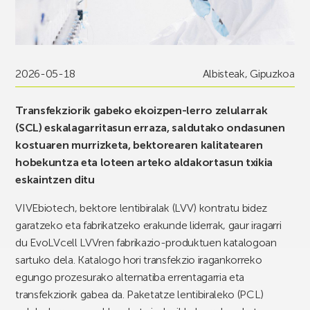
2026-05-18
Albisteak
,
Gipuzkoa
Transfekziorik gabeko ekoizpen-lerro zelularrak
(SCL) eskalagarritasun erraza, saldutako ondasunen
kostuaren murrizketa, bektorearen kalitatearen
hobekuntza eta loteen arteko aldakortasun txikia
eskaintzen ditu
VIVEbiotech, bektore lentibiralak (LVV) kontratu bidez
garatzeko eta fabrikatzeko erakunde liderrak, gaur iragarri
du EvoLVcell LVVren fabrikazio-produktuen katalogoan
sartuko dela. Katalogo hori transfekzio iragankorreko
egungo prozesurako alternatiba errentagarria eta
transfekziorik gabea da. Paketatze lentibiraleko (PCL)