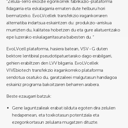
“Zelula-lerro ekoizle egonkorrek fabrikazio-plataforma
fidagarria eta eskalagarria ematen dute helburu hori
bermatzeko. EvoLVcellek transfekzio iragankorraren
alternatiba indartsua eskaintzen du: produkzio-arriskua
murrizten du, kalitatea hobetzen du eta gure aliatuentzako
epe luzerako eskalagarritasuna babesten du. “
EvoLVcell plataforma, hasiera batean, VSV ‑ G duten
bektore lentibiral pseudotipatuetarako dago erabilgarri,
gehien erabiltzen den LVV bilgarria. EvoLVcellek
VIVEbiotech transfekzio iragankorreko plataforma
sendotua osatuko du, garatzaileei malgutasun handiagoa
eskainiz programa bakoitzaren beharren arabera.
Beste ezaugarri batzuk:
Gene laguntzaileak erabat isilduta egoten dira zelulen
hedapenean, eta toxikotasun potentziala eta
ezegonkortasun zelularra mugatzen dituzte.