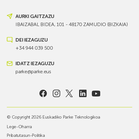
AURKI GAITZAZU
IBAIZABAL BIDEA, 101 - 48170 ZAMUDIO (BIZKAIA)
DEI IEZAGUZU
+34 944 039 500
IDATZ IEZAGUZU
parke@parke.eus
© Copyright 2026 Euskadiko Parke Teknologikoa
Lege-Oharra
Pribatutasun-Politika