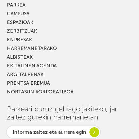
PARKEA
CAMPUSA
ESPAZIOAK
ZERBITZUAK
ENPRESAK
HARREMANETARAKO
ALBISTEAK
EKITALDIEN AGENDA
ARGITALPENAK
PRENTSA EREMUA
NORTASUN KORPORATIBOA
Parkeari buruz gehiago jakiteko, jar
zaitez gurekin harremanetan
Informa zaitez eta aurrera egin