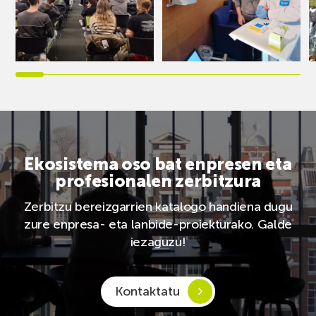
Ekosistema oso bat enpresen eta
profesionalen zerbitzura
Zerbitzu bereizgarrien katalogo handiena dugu
zure enpresa- eta lanbide-proiekturako. Galde
iezaguzu!
Kontaktatu