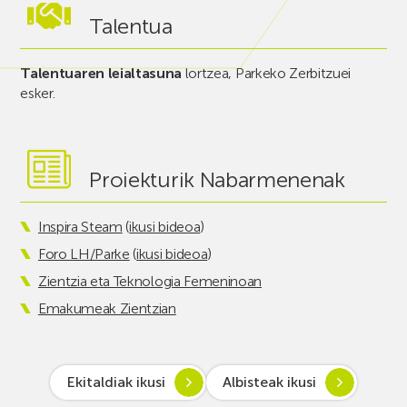
Talentua
Talentuaren leialtasuna
lortzea, Parkeko Zerbitzuei
esker.
Proiekturik Nabarmenenak
Inspira Steam
(
ikusi bideoa
)
Foro LH/Parke
(
ikusi bideoa
)
Zientzia eta Teknologia Femeninoan
Emakumeak Zientzian
Ekitaldiak ikusi
Albisteak ikusi