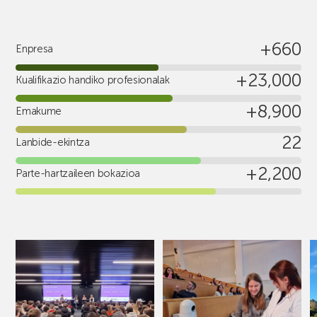
+660
Enpresa
+23,000
Kualifikazio handiko profesionalak
+8,900
Emakume
22
Lanbide-ekintza
+2,200
Parte-hartzaileen bokazioa