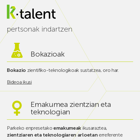
pertsonak indartzen
Bokazioak
Bokazio
zientifiko-teknologikoak sustatzea, oro har.
Bideoa ikusi
Emakumea zientzian eta
teknologian
Parkeko enpresetako
emakumeak
ikusaraztea,
zientziaren eta teknologiaren arloetan
erreferente