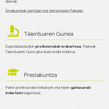
direnak.
Emakumeak zientzian eta teknologian Parkean
Talentuaren Gunea
Espezializaziodun
profesionalak erakartzea
, Parkeak
Talentuaren Gune gisa duen irudia indartuz.
Prestakuntza
Parke profesionalei trebatzen eta haien
gaitasunak
indartzen
laguntzea.