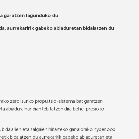
ma garatzen lagunduko du
da, aurrekaririk gabeko abiaduretan bidaiatzen du
ako zero isuriko propultsio-sistema bat garatzen
 eta abiadura handian lebitatzen dira behe-presioko
bidaiarien eta salgaien hiriarteko garraiorako hyperloop
etik bidaiatzen du aurrekaririk gabeko abiaduretan eta