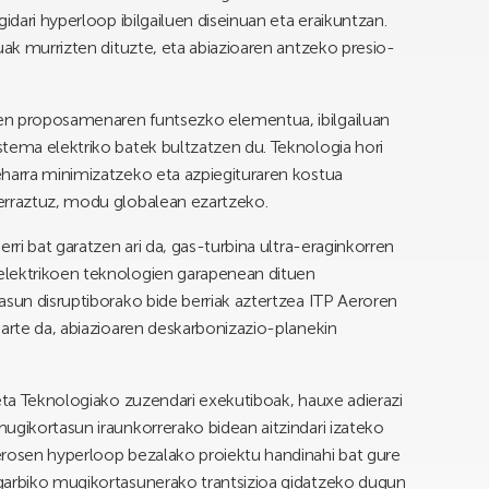
idari hyperloop ibilgailuen diseinuan eta eraikuntzan.
uak murrizten dituzte, eta abiazioaren antzeko presio-
en proposamenaren funtsezko elementua, ibilgailuan
tema elektriko batek bultzatzen du. Teknologia hori
eharra minimizatzeko eta azpiegituraren kostua
erraztuz, modu globalean ezartzeko.
rri bat garatzen ari da, gas-turbina ultra-eraginkorren
elektrikoen teknologien garapenean dituen
asun disruptiborako bide berriak aztertzea ITP Aeroren
parte da, abiazioaren deskarbonizazio-planekin
 eta Teknologiako zuzendari exekutiboak, hauxe adierazi
ugikortasun iraunkorrerako bidean aitzindari izateko
erosen hyperloop bezalako proiektu handinahi bat gure
garbiko mugikortasunerako trantsizioa gidatzeko dugun