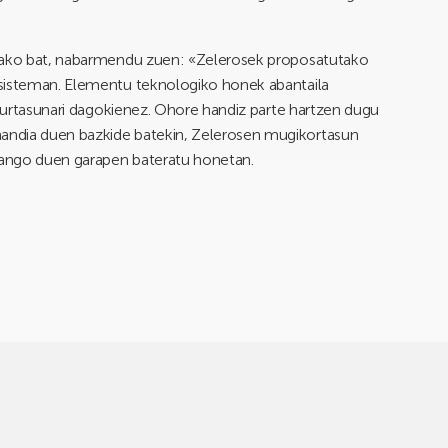
etako bat, nabarmendu zuen: «Zelerosek proposatutako
osisteman. Elementu teknologiko honek abantaila
egurtasunari dagokienez. Ohore handiz parte hartzen dugu
andia duen bazkide batekin, Zelerosen mugikortasun
amango duen garapen bateratu honetan.