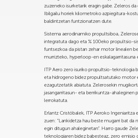
zuzeneko isurketarik eragin gabe. Zeleros da g
Ibilgailu horiek kilometroko azpiegitura-kost
baldintzetan funtzionatzen dute.
Sistema aerodinamiko propultsiboa, Zeleros
integratuta dago eta % 100eko propultsio-sis
funtsezkoa da pistan zehar motor linealen b
murrizteko, hyperloop-en eskalagarritasuna 
ITP Aero zero isuriko propultsio-teknologia be
eta hidrogeno bidez propultsatutako motor 
ezagutzetatik abiatuta. Zelerosekin mugikort
jasangarritasun- eta berrikuntza-ahaleginen 
lerrokatuta.
Erlantz Cristóbalek, ITP Aeroko Ingeniaritza
zuen: “Lankidetza hau beste mugarri bat da m
egin ditugun ahaleginetan”. Harro gaude Zel
teknologiaren bidez babesteaz, zero emisio 