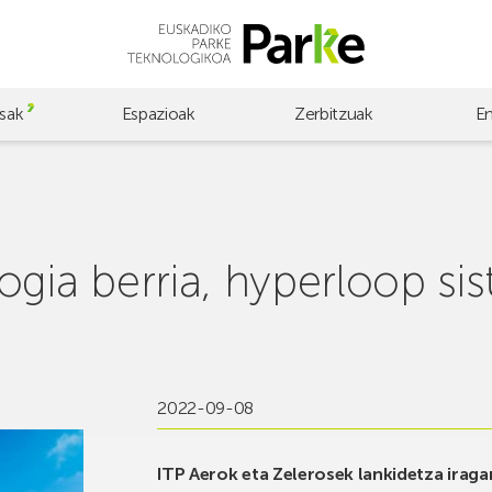
sak
Espazioak
Zerbitzuak
E
ogia berria, hyperloop si
2022-09-08
ITP Aerok eta Zelerosek lankidetza irag