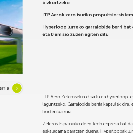
bizkortzeko
ITP Aerok zero isuriko propultsio-siste
Hyperloop lurreko garraiobide berri bat 
eta 0 emisio zuzen egiten ditu
rria
ITP Aero Zelerosekin elkartu da hyperloop-er
laguntzeko. Garraiobide berria kapsulak dira,
hodien barrura.
Zeleros Espainiako deep tech enpresa bat da, 
eskalagarria garatzen duena. Hyperloopak lurr