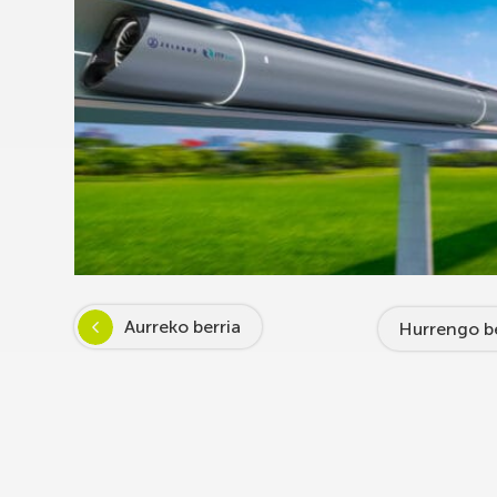
Aurreko berria
Hurrengo be