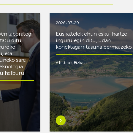
2026-07-29
Ven laborategi
Euskaltelek ehun esku-hartze
itatu ditu.
inguru egin ditu, udan
 euroko
konektagarritasuna bermatzeko
u, eta
zuneko sare
Albisteak
,
Bizkaia
teknologia
du helburu
Ezagutu
gehiago:Euskaltelek
ategi
ehun