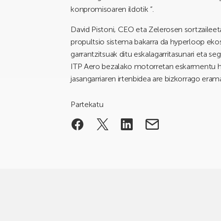
konpromisoaren ildotik “.
David Pistoni, CEO eta Zelerosen sortzaile
propultsio sistema bakarra da hyperloop ek
garrantzitsuak ditu eskalagarritasunari eta s
ITP Aero bezalako motorretan eskarmentu h
jasangarriaren irtenbidea are bizkorrago er
Partekatu