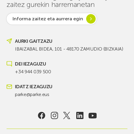
zaitez gurekin harremanetan
Informa zaitez eta aurrera egin
AURKI GAITZAZU
IBAIZABAL BIDEA, 101 - 48170 ZAMUDIO (BIZKAIA)
DEI IEZAGUZU
+34 944 039 500
IDATZ IEZAGUZU
parke@parke.eus