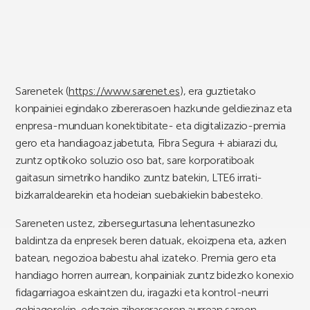
Sarenetek (
https://www.sarenet.es
), era guztietako
konpainiei egindako zibererasoen hazkunde geldiezinaz eta
enpresa-munduan konektibitate- eta digitalizazio-premia
gero eta handiagoaz jabetuta, Fibra Segura + abiarazi du,
zuntz optikoko soluzio oso bat, sare korporatiboak
gaitasun simetriko handiko zuntz batekin, LTE6 irrati-
bizkarraldearekin eta hodeian suebakiekin babesteko.
Sareneten ustez, zibersegurtasuna lehentasunezko
baldintza da enpresek beren datuak, ekoizpena eta, azken
batean, negozioa babestu ahal izateko. Premia gero eta
handiago horren aurrean, konpainiak zuntz bidezko konexio
fidagarriagoa eskaintzen du, iragazki eta kontrol-neurri
gehiagorekin, edozein zibererasoren aurrean sareen