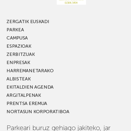
edizio
berria!
ZERGATIK EUSKADI
PARKEA
CAMPUSA
ESPAZIOAK
ZERBITZUAK
ENPRESAK
HARREMANETARAKO
ALBISTEAK
EKITALDIEN AGENDA
ARGITALPENAK
PRENTSA EREMUA
NORTASUN KORPORATIBOA
Parkeari buruz gehiago jakiteko, jar