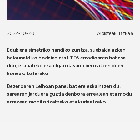
2022-10-20
Albisteak
,
Bizkaia
Edukiera simetriko handiko zuntza, suebakia azken
belaunaldiko hodeian eta LTE6 erradioaren babesa
ditu, erabateko erabilgarritasuna bermatzen duen
konexio baterako
Bezeroaren Leihoan panel bat ere eskaintzen du,
sarearen jarduera guztia denbora errealean eta modu
errazean monitorizatzeko eta kudeatzeko