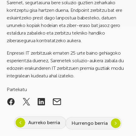
Sarenet, segurtasuna bere soluzio guztien zeharkako
kontzeptu gisa hartzen duena, Endpoint zerbitzu bat ere
eskaintzeko prest dago lanpostua babesteko, datuen
urruneko kopiak hodeian eta ziber-eraso bat jasoz gero
estaldura zabaleko eta zerbitzu tekniko handiko
ziberasegurua kontratatzeko aukera.
Enpresei IT zerbitzuak ematen 25 urte baino gehiagoko
esperientzia duenez, Sarenetek soluzio-aukera zabala du
edozein erakunderen IT zerbitzuen premia guztiak modu
integralean kudeatu ahal izateko.
Partekatu
Aurreko berria
Hurrengo berria