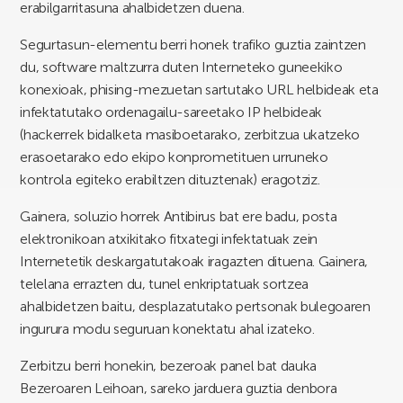
erabilgarritasuna ahalbidetzen duena.
Segurtasun-elementu berri honek trafiko guztia zaintzen
du, software maltzurra duten Interneteko guneekiko
konexioak, phising-mezuetan sartutako URL helbideak eta
infektatutako ordenagailu-sareetako IP helbideak
(hackerrek bidalketa masiboetarako, zerbitzua ukatzeko
erasoetarako edo ekipo konprometituen urruneko
kontrola egiteko erabiltzen dituztenak) eragotziz.
Gainera, soluzio horrek Antibirus bat ere badu, posta
elektronikoan atxikitako fitxategi infektatuak zein
Internetetik deskargatutakoak iragazten dituena. Gainera,
telelana errazten du, tunel enkriptatuak sortzea
ahalbidetzen baitu, desplazatutako pertsonak bulegoaren
ingurura modu seguruan konektatu ahal izateko.
Zerbitzu berri honekin, bezeroak panel bat dauka
Bezeroaren Leihoan, sareko jarduera guztia denbora