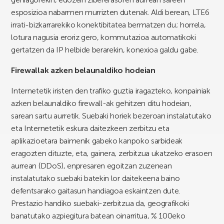
esposizioa nabarmen murrizten dutenak. Aldi berean, LTE6
irrati-bizkarrarekiko konektibitatea bermatzen du; horrela,
lotura nagusia eroriz gero, kommutazioa automatikoki
gertatzen da IP helbide berarekin, konexioa galdu gabe.
Firewallak azken belaunaldiko hodeian
Internetetik iristen den trafiko guztia iragazteko, konpainiak
azken belaunaldiko firewall-ak gehitzen ditu hodeian,
sarean sartu aurretik. Suebaki horiek bezeroan instalatutako
eta Internetetik eskura daitezkeen zerbitzu eta
aplikazioetara baimenik gabeko kanpoko sarbideak
eragozten dituzte, eta, gainera, zerbitzua ukatzeko erasoen
aurrean (DDoS), enpresaren egoitzan zuzenean
instalatutako suebaki batekin lor daitekeena baino
defentsarako gaitasun handiagoa eskaintzen dute.
Prestazio handiko suebaki-zerbitzua da, geografikoki
banatutako azpiegitura batean oinarritua, % 100eko