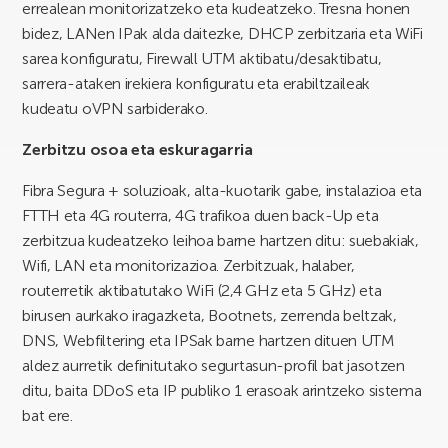
errealean monitorizatzeko eta kudeatzeko. Tresna honen
bidez, LANen IPak alda daitezke, DHCP zerbitzaria eta WiFi
sarea konfiguratu, Firewall UTM aktibatu/desaktibatu,
sarrera-ataken irekiera konfiguratu eta erabiltzaileak
kudeatu oVPN sarbiderako.
Zerbitzu osoa eta eskuragarria
Fibra Segura + soluzioak, alta-kuotarik gabe, instalazioa eta
FTTH eta 4G routerra, 4G trafikoa duen back-Up eta
zerbitzua kudeatzeko leihoa barne hartzen ditu: suebakiak,
Wifi, LAN eta monitorizazioa. Zerbitzuak, halaber,
routerretik aktibatutako WiFi (2,4 GHz eta 5 GHz) eta
birusen aurkako iragazketa, Bootnets, zerrenda beltzak,
DNS, Webfiltering eta IPSak barne hartzen dituen UTM
aldez aurretik definitutako segurtasun-profil bat jasotzen
ditu, baita DDoS eta IP publiko 1 erasoak arintzeko sistema
bat ere.