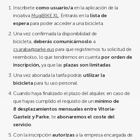
Inscríbete
como usuario/a
en la aplicación de la
inciativa
MugiBIKE XL
. Entrarás en la
lista de
espera
para poder acceder a una bicicleta.
Una vez confirmada la disponibilidad de
bicicleta,
deberás comunicárnoslo
a
cs.araba@parke.eus
para que registremos tu solicitud de
reembolso, lo que tendremos en cuenta
por orden de
inscripción,
ya que las
plazas son limitadas
.
Una vez abonada la tarifa podrás
utilizar la
bicicleta
para tu uso personal.
Cuando haya finalizado el plazo del alquiler, en caso de
que hayas cumplido el requisito de un
mínimo de
8 desplazamientos mensuales entre Vitoria-
Gasteiz y Parke
, te
abonaremos el coste del
servicio
.
Con la inscripción
autorizas
a la empresa encargada de