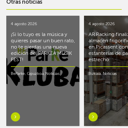
Otras noticias
4 agosto 2026
4 agosto 2026
¡Si lo tuyo es la música y
AR Racking finali
quieres pasar un buen rato,
almacén frigoríf
no te pierdas una nueva
en Picassent con
edición del PARKEA MUSIK
estanterías de pa
FEST!
estrecho
BeParke
,
Gipuzkoa
,
Noticias
Bizkaia
,
Noticias
Saber
Saber
más
más