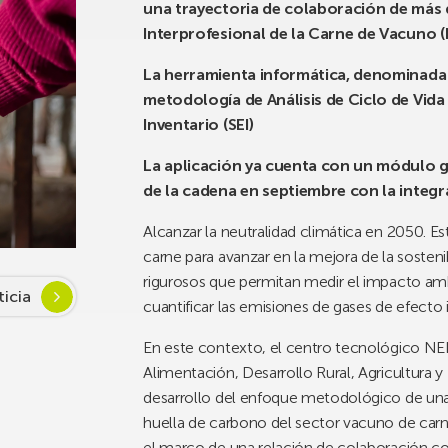
una trayectoria de colaboración de más
Interprofesional de la Carne de Vacuno 
La herramienta informática, denominada 
metodología de Análisis de Ciclo de Vida
Inventario (SEI)
La aplicación ya cuenta con un módulo 
de la cadena en septiembre con la integra
Alcanzar la neutralidad climática en 2050. Es
carne para avanzar en la mejora de la sosteni
rigurosos que permitan medir el impacto ambi
ticia
cuantificar las emisiones de gases de efecto 
En este contexto, el centro tecnológico N
Alimentación, Desarrollo Rural, Agricultura 
desarrollo del enfoque metodológico de una n
huella de carbono del sector vacuno de carne
el marco de una relación de colaboración co