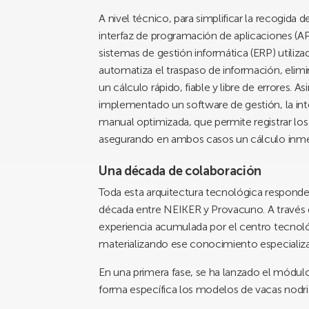
A nivel técnico, para simplificar la recogida 
interfaz de programación de aplicaciones (A
sistemas de gestión informática (ERP) utilizad
automatiza el traspaso de información, elimi
un cálculo rápido, fiable y libre de errores. 
implementado un software de gestión, la inte
manual optimizada, que permite registrar los 
asegurando en ambos casos un cálculo inmed
Una década de colaboración
Toda esta arquitectura tecnológica respond
década entre NEIKER y Provacuno. A través d
experiencia acumulada por el centro tecnoló
materializando ese conocimiento especializad
En una primera fase, se ha lanzado el módul
forma específica los modelos de vacas nodri