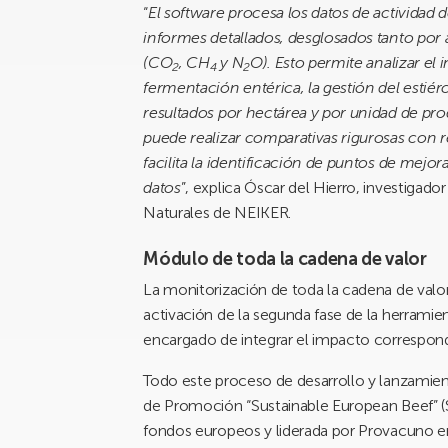
“
El software procesa los datos de actividad 
informes detallados, desglosados tanto por
(CO
, CH
y N
O). Esto permite analizar el
2
4
2
fermentación entérica, la gestión del estiérc
resultados por hectárea y por unidad de pro
puede realizar comparativas rigurosas con re
facilita la identificación de puntos de mejo
datos
”, explica Óscar del Hierro, investiga
Naturales de NEIKER.
Módulo de toda la cadena de valor
La monitorización de toda la cadena de val
activación de la segunda fase de la herramie
encargado de integrar el impacto correspon
Todo este proceso de desarrollo y lanzamien
de Promoción “Sustainable European Beef” (SE
fondos europeos y liderada por Provacuno en