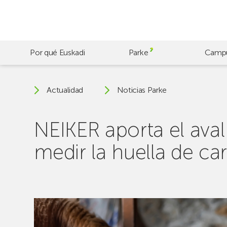
Skip
to
main
content
Por qué Euskadi
Parke
Camp
Actualidad
Noticias Parke
NEIKER aporta el aval 
medir la huella de c