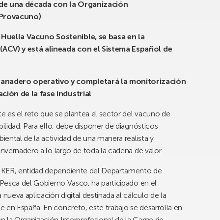
 de una década con la Organización
(Provacuno)
Huella Vacuno Sostenible, se basa en la
 (ACV) y está alineada con el Sistema Español de
ganadero operativo y completará la monitorización
ción de la fase industrial
te es el reto que se plantea el sector del vacuno de
bilidad. Para ello, debe disponer de diagnósticos
ental de la actividad de una manera realista y
invernadero a lo largo de toda la cadena de valor.
EIKER, entidad dependiente del Departamento de
y Pesca del Gobierno Vasco, ha participado en el
ueva aplicación digital destinada al cálculo de la
 en España. En concreto, este trabajo se desarrolla en
n la Organización Interprofesional de la Carne de