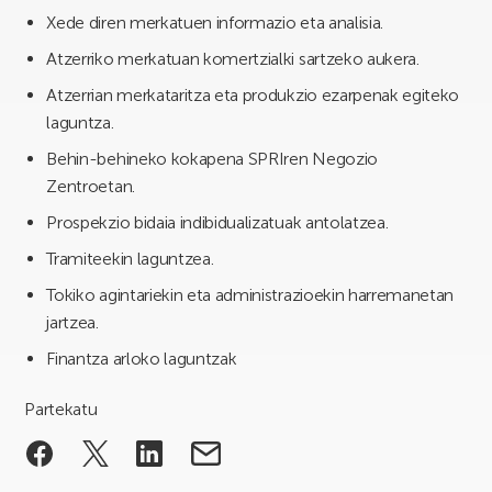
Xede diren merkatuen informazio eta analisia.
Atzerriko merkatuan komertzialki sartzeko aukera.
Atzerrian merkataritza eta produkzio ezarpenak egiteko
laguntza.
Behin-behineko kokapena SPRIren Negozio
Zentroetan.
Prospekzio bidaia indibidualizatuak antolatzea.
Tramiteekin laguntzea.
Tokiko agintariekin eta administrazioekin harremanetan
jartzea.
Finantza arloko laguntzak
Partekatu