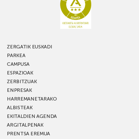
PARKEA
MUSIK
FEST
jaialdiaren
edizio
berria!
ZERGATIK EUSKADI
PARKEA
CAMPUSA
ESPAZIOAK
ZERBITZUAK
ENPRESAK
HARREMANETARAKO
ALBISTEAK
EKITALDIEN AGENDA
ARGITALPENAK
PRENTSA EREMUA