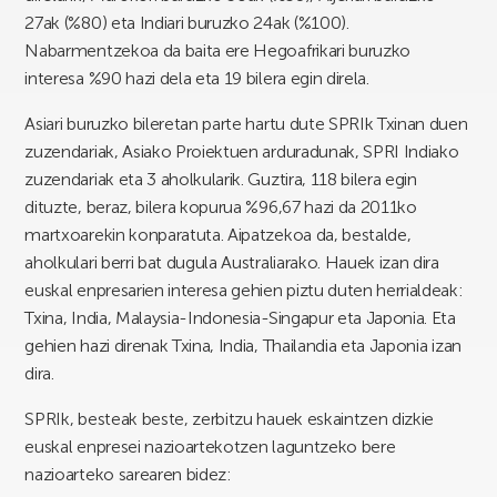
27ak (%80) eta Indiari buruzko 24ak (%100).
Nabarmentzekoa da baita ere Hegoafrikari buruzko
interesa %90 hazi dela eta 19 bilera egin direla.
Asiari buruzko bileretan parte hartu dute SPRIk Txinan duen
zuzendariak, Asiako Proiektuen arduradunak, SPRI Indiako
zuzendariak eta 3 aholkularik. Guztira, 118 bilera egin
dituzte, beraz, bilera kopurua %96,67 hazi da 2011ko
martxoarekin konparatuta. Aipatzekoa da, bestalde,
aholkulari berri bat dugula Australiarako. Hauek izan dira
euskal enpresarien interesa gehien piztu duten herrialdeak:
Txina, India, Malaysia-Indonesia-Singapur eta Japonia. Eta
gehien hazi direnak Txina, India, Thailandia eta Japonia izan
dira.
SPRIk, besteak beste, zerbitzu hauek eskaintzen dizkie
euskal enpresei nazioartekotzen laguntzeko bere
nazioarteko sarearen bidez: