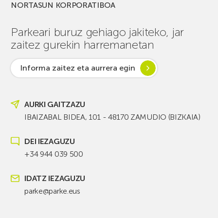
NORTASUN KORPORATIBOA
Parkeari buruz gehiago jakiteko, jar
zaitez gurekin harremanetan
Informa zaitez eta aurrera egin
AURKI GAITZAZU
IBAIZABAL BIDEA, 101 - 48170 ZAMUDIO (BIZKAIA)
DEI IEZAGUZU
+34 944 039 500
IDATZ IEZAGUZU
parke@parke.eus