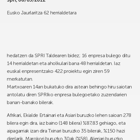
Eusko Jaurlaritza 62 herrialdetara
hedatzen da SPRI Taldearen bidez; 16 enpresa bulego ditu
14 herrialdetan eta aholkulari bana 48 herrialdetan. Iaz
euskal enpresentzako 422 proiektu egin ziren 59
merkatutan.
Martxoaren 14an bukatuko dira astean behingo hiru saiotan
antolatu diren SPRIko enpresa bulegoetako zuzendarien
banan-banako bilerak.
Afrikari, Ekialde Ertainari eta Asiari buruzko lehen saioan 278
bilera egin dira, iaz baino (148 bilera) %87,83 gehiago, eta
aipagarriak izan dira Txinari buruzko 35 bilerak, %150 hazi
direlarik, Marokori buruzko 30ak (%58), Aljeriari buruzko