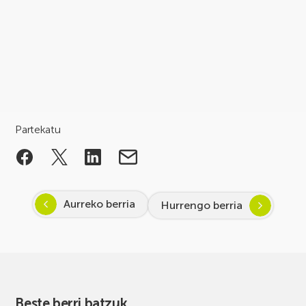
Partekatu
Aurreko berria
Hurrengo berria
Beste berri batzuk