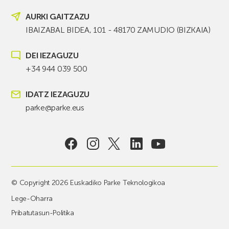
AURKI GAITZAZU
IBAIZABAL BIDEA, 101 - 48170 ZAMUDIO (BIZKAIA)
DEI IEZAGUZU
+34 944 039 500
IDATZ IEZAGUZU
parke@parke.eus
© Copyright 2026 Euskadiko Parke Teknologikoa
Lege-Oharra
Pribatutasun-Politika