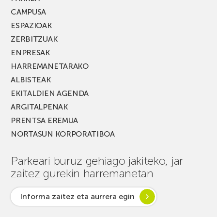
CAMPUSA
ESPAZIOAK
ZERBITZUAK
ENPRESAK
HARREMANETARAKO
ALBISTEAK
EKITALDIEN AGENDA
ARGITALPENAK
PRENTSA EREMUA
NORTASUN KORPORATIBOA
Parkeari buruz gehiago jakiteko, jar
zaitez gurekin harremanetan
Informa zaitez eta aurrera egin