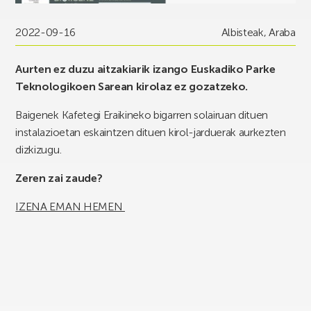
2022-09-16
Albisteak
,
Araba
Aurten ez duzu aitzakiarik izango Euskadiko Parke
Teknologikoen Sarean kirolaz ez gozatzeko.
Baigenek Kafetegi Eraikineko bigarren solairuan dituen
instalazioetan eskaintzen dituen kirol-jarduerak aurkezten
dizkizugu.
Zeren zai zaude?
IZENA EMAN HEMEN