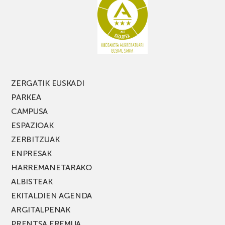
PARKEA
MUSIK
FEST
jaialdiaren
edizio
berria!
ZERGATIK EUSKADI
PARKEA
CAMPUSA
ESPAZIOAK
ZERBITZUAK
ENPRESAK
HARREMANETARAKO
ALBISTEAK
EKITALDIEN AGENDA
ARGITALPENAK
PRENTSA EREMUA