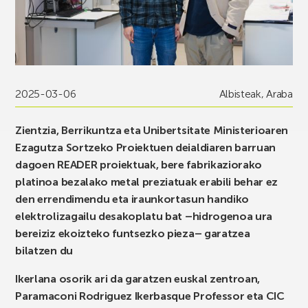
2025-03-06
Albisteak
,
Araba
Zientzia, Berrikuntza eta Unibertsitate Ministerioaren
Ezagutza Sortzeko Proiektuen deialdiaren barruan
dagoen READER proiektuak, bere fabrikaziorako
platinoa bezalako metal preziatuak erabili behar ez
den errendimendu eta iraunkortasun handiko
elektrolizagailu desakoplatu bat –hidrogenoa ura
bereiziz ekoizteko funtsezko pieza– garatzea
bilatzen du
Ikerlana osorik ari da garatzen euskal zentroan,
Paramaconi Rodriguez Ikerbasque Professor eta CIC