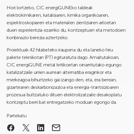
Hori lortzeko, CIC energiGUNEko taldeak
elektrokimikaren, katalisiaren, kimika organikoaren,
espektroskopiaren eta materialen zientziaren arloetan
duen esperientzia ezarriko du, kontzeptuen eta metodoen
konbinazio berezia aztertzeko.
Proiektuak 42 hilabeteko iraupena du eta laneko hiru
pakete teknikotan (PT) egituratuta dago. Amaitutakoan,
CIC energiGUNE metal kritikoetan oinarritutako egungo
katalizatzaile urrien aurrean alternatiba eraginkor eta
merkeagoa bihurtzeko gai izango den, eta, era berean,
gizartearen deskarbonizazioa eta energia-trantsizioaren
prozesua bultzatuko dituen elektrolizatzaile desakoplatu
kontzeptu berri bat entregatzeko moduan egongo da.
Partekatu