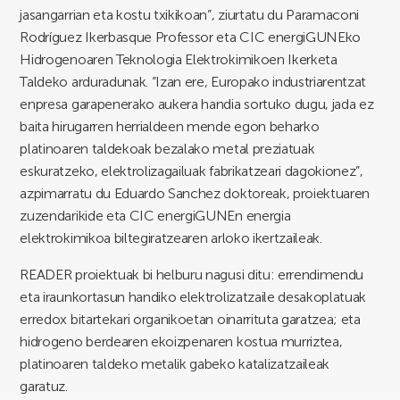
jasangarrian eta kostu txikikoan”, ziurtatu du Paramaconi
Rodríguez Ikerbasque Professor eta CIC energiGUNEko
Hidrogenoaren Teknologia Elektrokimikoen Ikerketa
Taldeko arduradunak. “Izan ere, Europako industriarentzat
enpresa garapenerako aukera handia sortuko dugu, jada ez
baita hirugarren herrialdeen mende egon beharko
platinoaren taldekoak bezalako metal preziatuak
eskuratzeko, elektrolizagailuak fabrikatzeari dagokionez”,
azpimarratu du Eduardo Sanchez doktoreak, proiektuaren
zuzendarikide eta CIC energiGUNEn energia
elektrokimikoa biltegiratzearen arloko ikertzaileak.
READER proiektuak bi helburu nagusi ditu: errendimendu
eta iraunkortasun handiko elektrolizatzaile desakoplatuak
erredox bitartekari organikoetan oinarrituta garatzea; eta
hidrogeno berdearen ekoizpenaren kostua murriztea,
platinoaren taldeko metalik gabeko katalizatzaileak
garatuz.