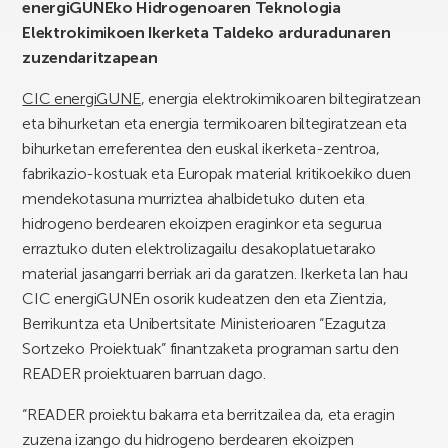
energiGUNEko Hidrogenoaren Teknologia
Elektrokimikoen Ikerketa Taldeko arduradunaren
zuzendaritzapean
CIC energiGUNE
, energia elektrokimikoaren biltegiratzean
eta bihurketan eta energia termikoaren biltegiratzean eta
bihurketan erreferentea den euskal ikerketa-zentroa,
fabrikazio-kostuak eta Europak material kritikoekiko duen
mendekotasuna murriztea ahalbidetuko duten eta
hidrogeno berdearen ekoizpen eraginkor eta segurua
erraztuko duten elektrolizagailu desakoplatuetarako
material jasangarri berriak ari da garatzen. Ikerketa lan hau
CIC energiGUNEn osorik kudeatzen den eta Zientzia,
Berrikuntza eta Unibertsitate Ministerioaren “Ezagutza
Sortzeko Proiektuak” finantzaketa programan sartu den
READER proiektuaren barruan dago.
“READER proiektu bakarra eta berritzailea da, eta eragin
zuzena izango du hidrogeno berdearen ekoizpen