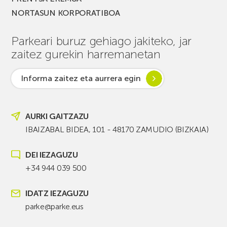
NORTASUN KORPORATIBOA
Parkeari buruz gehiago jakiteko, jar
zaitez gurekin harremanetan
Informa zaitez eta aurrera egin
AURKI GAITZAZU
IBAIZABAL BIDEA, 101 - 48170 ZAMUDIO (BIZKAIA)
DEI IEZAGUZU
+34 944 039 500
IDATZ IEZAGUZU
parke@parke.eus