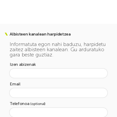
Albisteen kanalean harpidetzea
Informatuta egon nahi baduzu, harpidetu
zaitez albisteen kanalean. Gu arduratuko
gara beste guztiaz.
Izen abizenak
Email
Telefonoa
(optional)