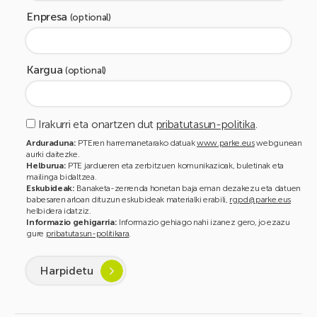
Enpresa
(optional)
Kargua
(optional)
Irakurri eta onartzen dut
pribatutasun-politika
.
Arduraduna:
PTEren harremanetarako datuak
www.parke.eus
webgunean
aurki daitezke.
Helburua:
PTE jardueren eta zerbitzuen komunikazioak, buletinak eta
mailinga bidaltzea.
Eskubideak:
Banaketa-zerrenda honetan baja eman dezakezu eta datuen
babesaren arloan dituzun eskubideak materialki erabili,
rgpd@parke.eus
helbidera idatziz.
Informazio gehigarria:
Informazio gehiago nahi izanez gero, jo ezazu
gure
pribatutasun-politikara
.
Harpidetu