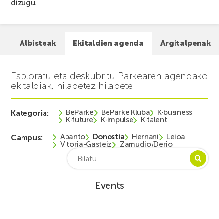
dizugu.
Albisteak
Ekitaldien agenda
Argitalpenak
Esploratu eta deskubritu Parkearen agendako
ekitaldiak, hilabetez hilabete.
BeParke
BeParke Kluba
K·business
Kategoria:
K·future
K·impulse
K·talent
Abanto
Donostia
Hernani
Leioa
Campus:
Vitoria-Gasteiz
Zamudio/Derio
Bilatu:
Events