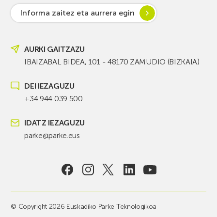
Informa zaitez eta aurrera egin
AURKI GAITZAZU
IBAIZABAL BIDEA, 101 - 48170 ZAMUDIO (BIZKAIA)
DEI IEZAGUZU
+34 944 039 500
IDATZ IEZAGUZU
parke@parke.eus
© Copyright 2026 Euskadiko Parke Teknologikoa