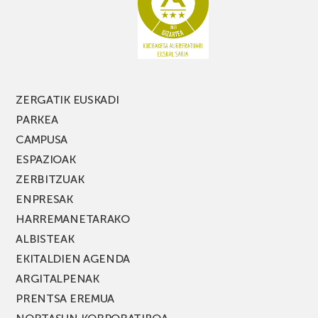
MUSIK
FEST
jaialdiaren
edizio
berria!
ZERGATIK EUSKADI
PARKEA
CAMPUSA
ESPAZIOAK
ZERBITZUAK
ENPRESAK
HARREMANETARAKO
ALBISTEAK
EKITALDIEN AGENDA
ARGITALPENAK
PRENTSA EREMUA