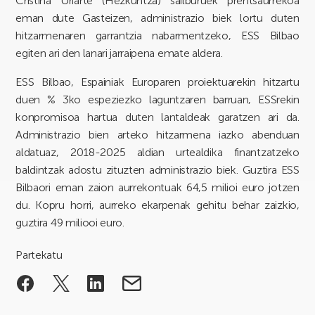
Cristina Uriarte (Hezkuntza) sailburuek prentsaurrekoa
eman dute Gasteizen, administrazio biek lortu duten
hitzarmenaren garrantzia nabarmentzeko, ESS Bilbao
egiten ari den lanari jarraipena emate aldera.
ESS Bilbao, Espainiak Europaren proiektuarekin hitzartu
duen % 3ko espeziezko laguntzaren barruan, ESSrekin
konpromisoa hartua duten lantaldeak garatzen ari da.
Administrazio bien arteko hitzarmena iazko abenduan
aldatuaz, 2018-2025 aldian urtealdika finantzatzeko
baldintzak adostu zituzten administrazio biek. Guztira ESS
Bilbaori eman zaion aurrekontuak 64,5 milioi euro jotzen
du. Kopru horri, aurreko ekarpenak gehitu behar zaizkio,
guztira 49 miliooi euro.
Partekatu