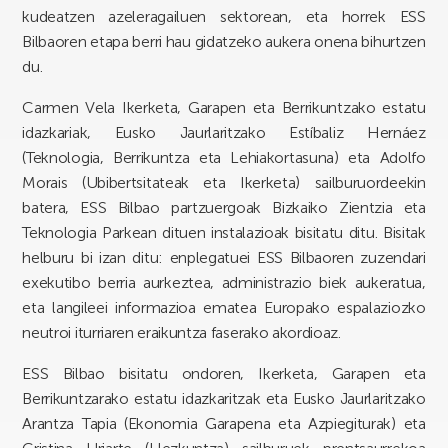
kudeatzen azeleragailuen sektorean, eta horrek ESS
Bilbaoren etapa berri hau gidatzeko aukera onena bihurtzen
du.
Carmen Vela Ikerketa, Garapen eta Berrikuntzako estatu
idazkariak, Eusko Jaurlaritzako Estíbaliz Hernáez
(Teknologia, Berrikuntza eta Lehiakortasuna) eta Adolfo
Morais (Ubibertsitateak eta Ikerketa) sailburuordeekin
batera, ESS Bilbao partzuergoak Bizkaiko Zientzia eta
Teknologia Parkean dituen instalazioak bisitatu ditu. Bisitak
helburu bi izan ditu: enplegatuei ESS Bilbaoren zuzendari
exekutibo berria aurkeztea, administrazio biek aukeratua,
eta langileei informazioa ematea Europako espalaziozko
neutroi iturriaren eraikuntza faserako akordioaz.
ESS Bilbao bisitatu ondoren, Ikerketa, Garapen eta
Berrikuntzarako estatu idazkaritzak eta Eusko Jaurlaritzako
Arantza Tapia (Ekonomia Garapena eta Azpiegiturak) eta