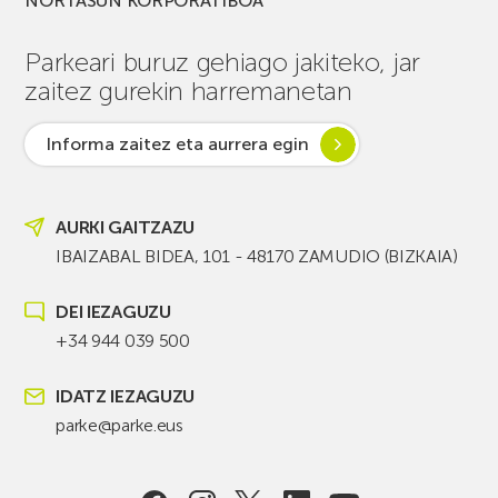
NORTASUN KORPORATIBOA
Parkeari buruz gehiago jakiteko, jar
zaitez gurekin harremanetan
Informa zaitez eta aurrera egin
AURKI GAITZAZU
IBAIZABAL BIDEA, 101 - 48170 ZAMUDIO (BIZKAIA)
DEI IEZAGUZU
+34 944 039 500
IDATZ IEZAGUZU
parke@parke.eus