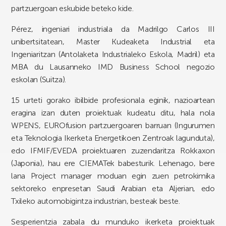
partzuergoan eskubide beteko kide.
Pérez, ingeniari industriala da Madrilgo Carlos III
unibertsitatean, Master Kudeaketa Industrial eta
Ingeniaritzan (Antolaketa Industrialeko Eskola, Madril) eta
MBA du Lausanneko IMD Business School negozio
eskolan (Suitza).
15 urteti gorako ibilbide profesionala eginik, nazioartean
eragina izan duten proiektuak kudeatu ditu, hala nola
WPENS, EUROfusion partzuergoaren barruan (Ingurumen
eta Teknologia Ikerketa Energetikoen Zentroak lagunduta),
edo IFMIF/EVEDA proiektuaren zuzendaritza Rokkaxon
(Japonia), hau ere CIEMATek babesturik. Lehenago, bere
lana Project manager moduan egin zuen petrokimika
sektoreko enpresetan Saudi Arabian eta Aljerian, edo
Txileko automobigintza industrian, besteak beste.
Sesperientzia zabala du munduko ikerketa proiektuak