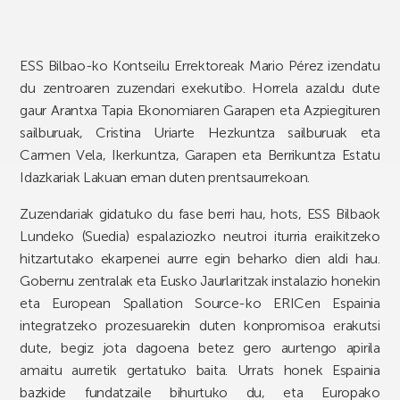
ESS Bilbao-ko Kontseilu Errektoreak Mario Pérez izendatu
du zentroaren zuzendari exekutibo. Horrela azaldu dute
gaur Arantxa Tapia Ekonomiaren Garapen eta Azpiegituren
sailburuak, Cristina Uriarte Hezkuntza sailburuak eta
Carmen Vela, Ikerkuntza, Garapen eta Berrikuntza Estatu
Idazkariak Lakuan eman duten prentsaurrekoan.
Zuzendariak gidatuko du fase berri hau, hots, ESS Bilbaok
Lundeko (Suedia) espalaziozko neutroi iturria eraikitzeko
hitzartutako ekarpenei aurre egin beharko dien aldi hau.
Gobernu zentralak eta Eusko Jaurlaritzak instalazio honekin
eta European Spallation Source-ko ERICen Espainia
integratzeko prozesuarekin duten konpromisoa erakutsi
dute, begiz jota dagoena betez gero aurtengo apirila
amaitu aurretik gertatuko baita. Urrats honek Espainia
bazkide fundatzaile bihurtuko du, eta Europako