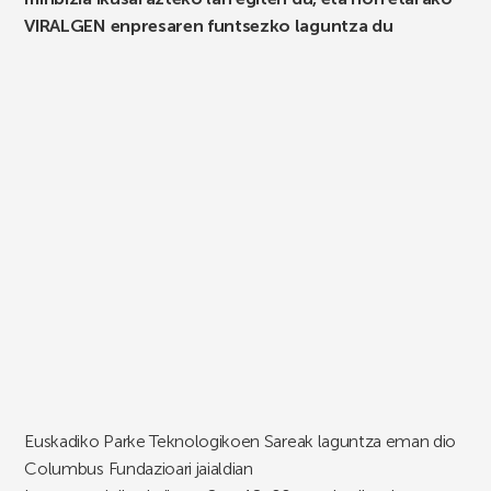
VIRALGEN enpresaren funtsezko laguntza du
Euskadiko Parke Teknologikoen Sareak laguntza eman dio
Columbus Fundazioari jaialdian