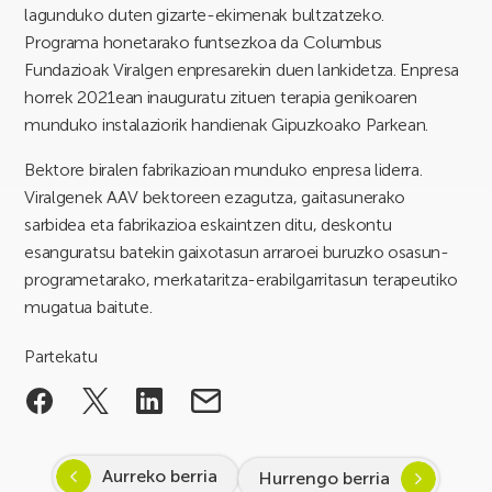
lagunduko duten gizarte-ekimenak bultzatzeko.
Programa honetarako funtsezkoa da Columbus
Fundazioak Viralgen enpresarekin duen lankidetza. Enpresa
horrek 2021ean inauguratu zituen terapia genikoaren
munduko instalaziorik handienak Gipuzkoako Parkean.
Bektore biralen fabrikazioan munduko enpresa liderra.
Viralgenek AAV bektoreen ezagutza, gaitasunerako
sarbidea eta fabrikazioa eskaintzen ditu, deskontu
esanguratsu batekin gaixotasun arraroei buruzko osasun-
programetarako, merkataritza-erabilgarritasun terapeutiko
mugatua baitute.
Partekatu
Aurreko berria
Hurrengo berria