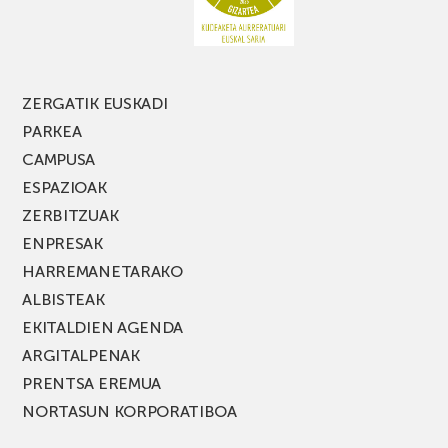
FEST
jaialdiaren
edizio
berria!
ZERGATIK EUSKADI
PARKEA
CAMPUSA
ESPAZIOAK
ZERBITZUAK
ENPRESAK
HARREMANETARAKO
ALBISTEAK
EKITALDIEN AGENDA
ARGITALPENAK
PRENTSA EREMUA
NORTASUN KORPORATIBOA