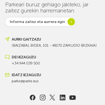
Parkeari buruz gehiago jakiteko, jar
zaitez gurekin harremanetan
Informa zaitez eta aurrera egin
AURKI GAITZAZU
IBAIZABAL BIDEA, 101 - 48170 ZAMUDIO (BIZKAIA)
DEI IEZAGUZU
+34 944 039 500
IDATZ IEZAGUZU
parke@parke.eus