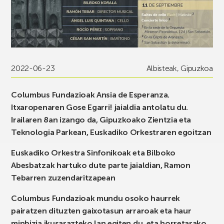
2022-06-23
Albisteak
,
Gipuzkoa
Columbus Fundazioak Ansia de Esperanza.
Itxaropenaren Gose Egarri! jaialdia antolatu du.
Irailaren 8an izango da, Gipuzkoako Zientzia eta
Teknologia Parkean, Euskadiko Orkestraren egoitzan
Euskadiko Orkestra Sinfonikoak eta Bilboko
Abesbatzak hartuko dute parte jaialdian, Ramon
Tebarren zuzendaritzapean
Columbus Fundazioak mundu osoko haurrek
pairatzen dituzten gaixotasun arraroak eta haur
minbizia ikusarazteko lan egiten du, eta horretarako