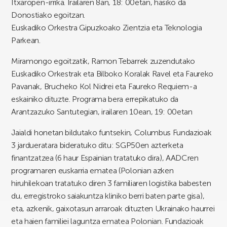
Itxaropen-irrika. Irailaren 8an, 18: 00etan, hasiko da
Donostiako egoitzan.
Euskadiko Orkestra Gipuzkoako Zientzia eta Teknologia
Parkean.
Miramongo egoitzatik, Ramon Tebarrek zuzendutako
Euskadiko Orkestrak eta Bilboko Koralak Ravel eta Faureko
Pavanak, Brucheko Kol Nidrei eta Faureko Requiem-a
eskainiko dituzte. Programa bera errepikatuko da
Arantzazuko Santutegian, irailaren 10ean, 19: 00etan
Jaialdi honetan bildutako funtsekin, Columbus Fundazioak
3 jardueratara bideratuko ditu: SGP50en azterketa
finantzatzea (6 haur Espainian tratatuko dira), AADCren
programaren euskarria ematea (Polonian azken
hiruhilekoan tratatuko diren 3 familiaren logistika babesten
du, erregistroko saiakuntza kliniko berri baten parte gisa),
eta, azkenik, gaixotasun arraroak dituzten Ukrainako haurrei
eta haien familiei laguntza ematea Polonian. Fundazioak