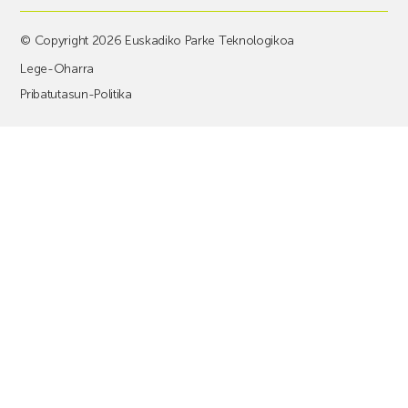
© Copyright 2026 Euskadiko Parke Teknologikoa
Lege-Oharra
Pribatutasun-Politika