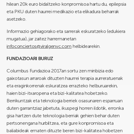
hilean 20k euro bidaltzeko konpromisoa hartu du, epilepsia
eta PKU duten haurrei medikazio eta elikadura beharrak
asetzeko.
Informazio gehiagorako eta sarrerak eskuratzeko (edukiera
mugatua), jar zaitez harremanetan
infoconciertos@viralgenvc.com
helbidearekin.
FUNDAZIOARI BURUZ
Columbus Fundazioa 2017an sortu zen minbizia edo
gaixotasun arraroak dituzten haurrei terapia aurreratuenak
eta eraginkorrenak eskuratzea errazteko helburuarekin,
haien bizi-itxaropena eta bizi-kalitatea hobetzeko.
Berrikuntzak eta teknologia berriek osasunaren esparruan
duten garrantziaz jabetuta, ikuspegi horren ildotik, erronka
gisa hartzen dute teknologia berriak gehien behar duten
pertsonengana hurbiltzea, eta gure konpromisoa eta
baliabideak ematen dituzte beren bizi-kalitatea hobetzen