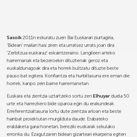
Sasoik
2011n eskuratu zuen Bai Euskarari ziurtagiria,
‘Bidean’ mailan hasi ziren eta urratsez urrats joan dira
‘Zerbitzua euskaraz’ eskaintzeraino. Langileen arteko
harremanak eta bezeroekin dituztenak geroz eta
euskaldunagoak dira eta horrek bultzatu dituzte beste
pauso bat egitera. Konfiantza eta hurbiltasuna ere eman die
horrek, kanpo zein barne harremanetan.
Euskara eta zientzia uztartzeko sortu zen
Elhuyar
duela 50
urte eta harrezkero bide oparoa egin du erakundeak.
Erreferentzialtasuna lortu dute zientzia arloan eta beste
hainbat proiektutan murgilduta daude. Erabateko
eraldaketa garai honetan, bereziki euskarak sekulako
erronka du. Ezagutzaren bidean gizarteari ekarpena egiten