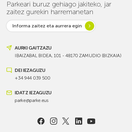
Parkeari buruz gehiago jakiteko, jar
zaitez gurekin harremanetan
Informa zaitez eta aurrera egin
AURKI GAITZAZU
IBAIZABAL BIDEA, 101 - 48170 ZAMUDIO (BIZKAIA)
DEI IEZAGUZU
+34 944 039 500
IDATZ IEZAGUZU
parke@parke.eus