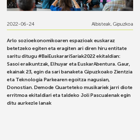
2022-06-24
Albisteak
,
Gipuzkoa
Arlo sozioekonomikoaren espazioak euskaraz
betetzeko egiten eta eragiten ari diren hiru entitate
saritu ditugu #BaiEuskarariSariak2022 ekitaldian:
Sasoi eraikuntzak, Elhuyar eta EuskarAbentura. Gaur,
ekainak 23, egin da sari banaketa Gipuzkoako Zientzia
eta Teknologia Parkearen egoitza nagusian,
Donostian. Demode Quarteteko musikariek jarri diote
erritmoa ekitaldiari eta taldeko Joli Pascualenak egin
ditu aurkezle lanak