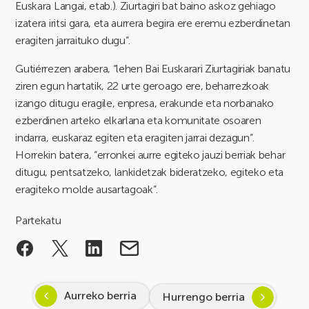
Euskara Langai, etab.). Ziurtagiri bat baino askoz gehiago
izatera iritsi gara, eta aurrera begira ere eremu ezberdinetan
eragiten jarraituko dugu”.
Gutiérrezen arabera, “lehen Bai Euskarari Ziurtagiriak banatu
ziren egun hartatik, 22 urte geroago ere, beharrezkoak
izango ditugu eragile, enpresa, erakunde eta norbanako
ezberdinen arteko elkarlana eta komunitate osoaren
indarra, euskaraz egiten eta eragiten jarrai dezagun”.
Horrekin batera, “erronkei aurre egiteko jauzi berriak behar
ditugu, pentsatzeko, lankidetzak bideratzeko, egiteko eta
eragiteko molde ausartagoak”.
Partekatu
Aurreko berria
Hurrengo berria