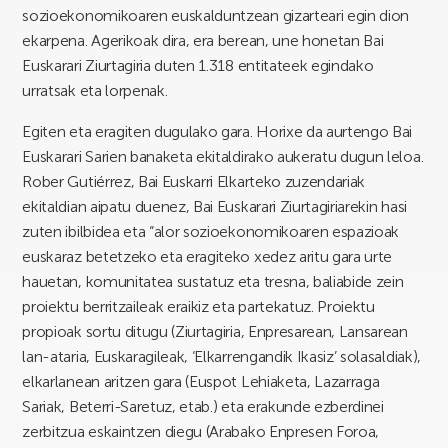
sozioekonomikoaren euskalduntzean gizarteari egin dion
ekarpena. Agerikoak dira, era berean, une honetan Bai
Euskarari Ziurtagiria duten 1.318 entitateek egindako
urratsak eta lorpenak.
Egiten eta eragiten dugulako gara. Horixe da aurtengo Bai
Euskarari Sarien banaketa ekitaldirako aukeratu dugun leloa.
Rober Gutiérrez, Bai Euskarri Elkarteko zuzendariak
ekitaldian aipatu duenez, Bai Euskarari Ziurtagiriarekin hasi
zuten ibilbidea eta “alor sozioekonomikoaren espazioak
euskaraz betetzeko eta eragiteko xedez aritu gara urte
hauetan, komunitatea sustatuz eta tresna, baliabide zein
proiektu berritzaileak eraikiz eta partekatuz. Proiektu
propioak sortu ditugu (Ziurtagiria, Enpresarean, Lansarean
lan-ataria, Euskaragileak, ‘Elkarrengandik Ikasiz’ solasaldiak),
elkarlanean aritzen gara (Euspot Lehiaketa, Lazarraga
Sariak, Beterri-Saretuz, etab.) eta erakunde ezberdinei
zerbitzua eskaintzen diegu (Arabako Enpresen Foroa,