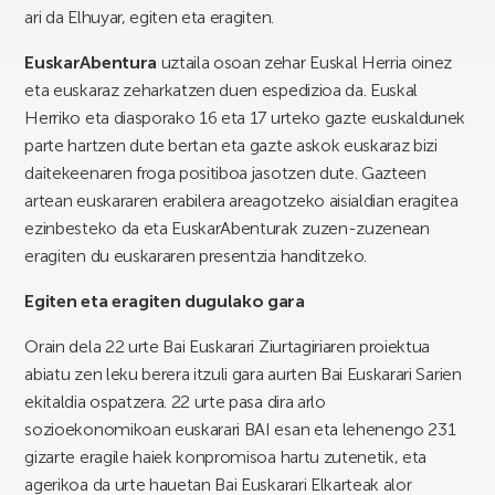
ari da Elhuyar, egiten eta eragiten.
EuskarAbentura
uztaila osoan zehar Euskal Herria oinez
eta euskaraz zeharkatzen duen espedizioa da. Euskal
Herriko eta diasporako 16 eta 17 urteko gazte euskaldunek
parte hartzen dute bertan eta gazte askok euskaraz bizi
daitekeenaren froga positiboa jasotzen dute. Gazteen
artean euskararen erabilera areagotzeko aisialdian eragitea
ezinbesteko da eta EuskarAbenturak zuzen-zuzenean
eragiten du euskararen presentzia handitzeko.
Egiten eta eragiten dugulako gara
Orain dela 22 urte Bai Euskarari Ziurtagiriaren proiektua
abiatu zen leku berera itzuli gara aurten Bai Euskarari Sarien
ekitaldia ospatzera. 22 urte pasa dira arlo
sozioekonomikoan euskarari BAI esan eta lehenengo 231
gizarte eragile haiek konpromisoa hartu zutenetik, eta
agerikoa da urte hauetan Bai Euskarari Elkarteak alor