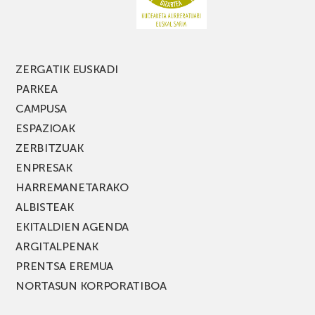
jaialdiaren
edizio
berria!
ZERGATIK EUSKADI
PARKEA
CAMPUSA
ESPAZIOAK
ZERBITZUAK
ENPRESAK
HARREMANETARAKO
ALBISTEAK
EKITALDIEN AGENDA
ARGITALPENAK
PRENTSA EREMUA
NORTASUN KORPORATIBOA