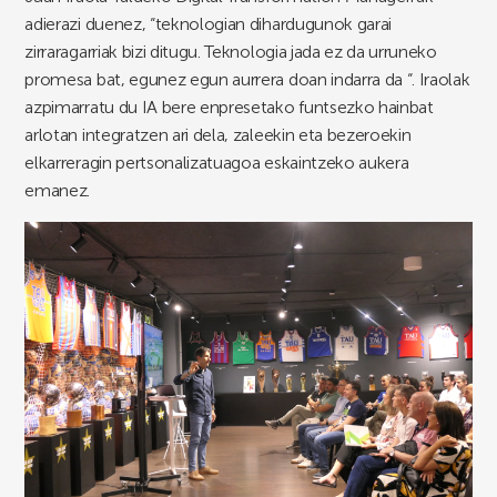
adierazi duenez, “teknologian dihardugunok garai
zirraragarriak bizi ditugu. Teknologia jada ez da urruneko
promesa bat, egunez egun aurrera doan indarra da “. Iraolak
azpimarratu du IA bere enpresetako funtsezko hainbat
arlotan integratzen ari dela, zaleekin eta bezeroekin
elkarreragin pertsonalizatuagoa eskaintzeko aukera
emanez.