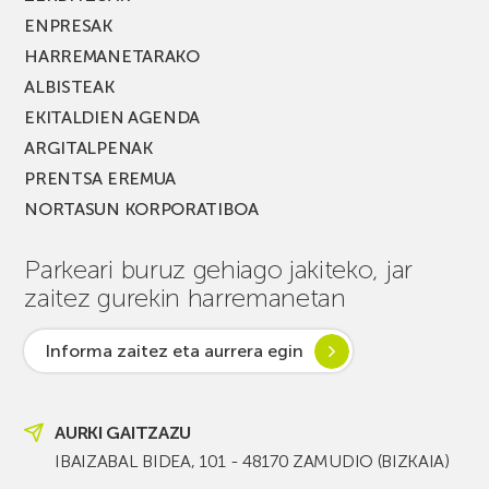
ENPRESAK
HARREMANETARAKO
ALBISTEAK
EKITALDIEN AGENDA
ARGITALPENAK
PRENTSA EREMUA
NORTASUN KORPORATIBOA
Parkeari buruz gehiago jakiteko, jar
zaitez gurekin harremanetan
Informa zaitez eta aurrera egin
AURKI GAITZAZU
IBAIZABAL BIDEA, 101 - 48170 ZAMUDIO (BIZKAIA)