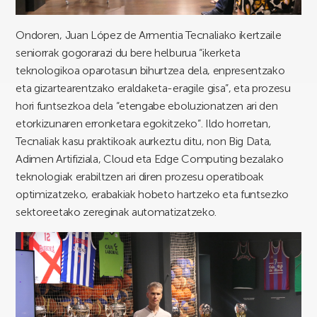
Ondoren, Juan López de Armentia Tecnaliako ikertzaile
seniorrak gogorarazi du bere helburua “ikerketa
teknologikoa oparotasun bihurtzea dela, enpresentzako
eta gizartearentzako eraldaketa-eragile gisa”, eta prozesu
hori funtsezkoa dela “etengabe eboluzionatzen ari den
etorkizunaren erronketara egokitzeko”. Ildo horretan,
Tecnaliak kasu praktikoak aurkeztu ditu, non Big Data,
Adimen Artifiziala, Cloud eta Edge Computing bezalako
teknologiak erabiltzen ari diren prozesu operatiboak
optimizatzeko, erabakiak hobeto hartzeko eta funtsezko
sektoreetako zereginak automatizatzeko.