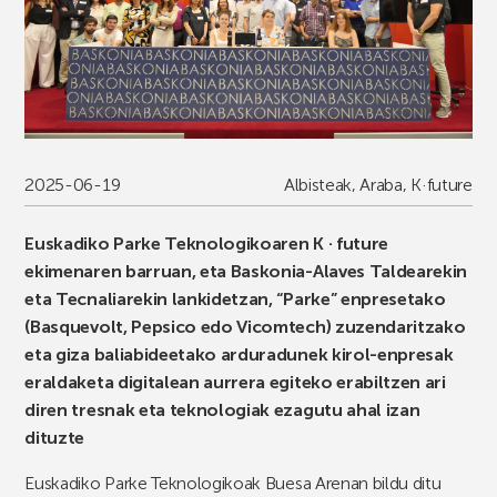
2025-06-19
Albisteak
,
Araba
,
K·future
Euskadiko Parke Teknologikoaren K · future
ekimenaren barruan, eta Baskonia-Alaves Taldearekin
eta Tecnaliarekin lankidetzan, “Parke” enpresetako
(Basquevolt, Pepsico edo Vicomtech) zuzendaritzako
eta giza baliabideetako arduradunek kirol-enpresak
eraldaketa digitalean aurrera egiteko erabiltzen ari
diren tresnak eta teknologiak ezagutu ahal izan
dituzte
Euskadiko Parke Teknologikoak Buesa Arenan bildu ditu