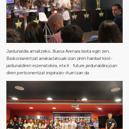
Jardunaldia amaitzeko, Buesa Arenara bisita egin zen,
Baskoniarentzat arrakastatsuak izan ziren hainbat kirol-
jardunaldiren eszenatokira, eta K · future jardunaldira joan
diren pertsonentzat inspirazio-iturri izan da.