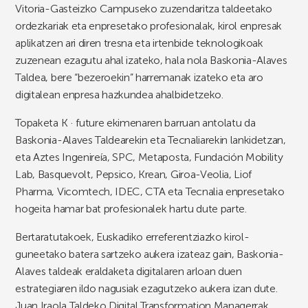
Vitoria-Gasteizko Campuseko zuzendaritza taldeetako
ordezkariak eta enpresetako profesionalak, kirol enpresak
aplikatzen ari diren tresna eta irtenbide teknologikoak
zuzenean ezagutu ahal izateko, hala nola Baskonia-Alaves
Taldea, bere “bezeroekin” harremanak izateko eta aro
digitalean enpresa hazkundea ahalbidetzeko.
Topaketa K · future ekimenaren barruan antolatu da
Baskonia-Alaves Taldearekin eta Tecnaliarekin lankidetzan,
eta Aztes Ingenireía, SPC, Metaposta, Fundación Mobility
Lab, Basquevolt, Pepsico, Krean, Giroa-Veolia, Liof
Pharma, Vicomtech, IDEC, CTA eta Tecnalia enpresetako
hogeita hamar bat profesionalek hartu dute parte.
Bertaratutakoek, Euskadiko erreferentziazko kirol-
guneetako batera sartzeko aukera izateaz gain, Baskonia-
Alaves taldeak eraldaketa digitalaren arloan duen
estrategiaren ildo nagusiak ezagutzeko aukera izan dute.
Juan Iraola Taldeko Digital Transformation Managerrak