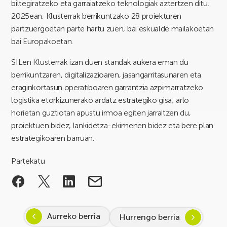
biltegiratzeko eta garraiatzeko teknologiak aztertzen ditu.
2025ean, Klusterrak berrikuntzako 28 proiekturen
partzuergoetan parte hartu zuen, bai eskualde mailakoetan
bai Europakoetan.
SILen Klusterrak izan duen standak aukera eman du
berrikuntzaren, digitalizazioaren, jasangarritasunaren eta
eraginkortasun operatiboaren garrantzia azpimarratzeko
logistika etorkizunerako ardatz estrategiko gisa; arlo
horietan guztiotan apustu irmoa egiten jarraitzen du,
proiektuen bidez, lankidetza-ekimenen bidez eta bere plan
estrategikoaren barruan.
Partekatu
Aurreko berria
Hurrengo berria