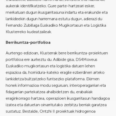
aukerak identifikatzeko. Gure parte-hartzeari esker,
merkatuan dugun ikusgarritasuna indartu eta erakunde eta
lankideekin dugun harremana estutu dugu», adierazi du
Fernando Zubillaga Euskadiko Mugikortasun eta Logistika
Klusterreko kudeatzaileak.
Berrikuntza-portfolioa
Aurtengo edizioan, Klusterrak bere berrikuntza-proiektuen
portfolioa ere aurkeztu du. Adibide gisa, DS4Moveus
Euskadiko mugikortasun eta logistika datuen lehen
espazioa da, hornidura-kateko eragile ezberdinen arteko
lankidetza bultzatzeko funtsezko plataforma. Ekimen
honek informazioa modu seguruan, interoperagarrian eta
fidagarrian partekatzea ahalbidetzen du, erabakiak
eraginkorrago hartzea, operazioen ikusgarritasun handiagoa
izatea eta datuetan oinarritutako zerbitzu berriak garatzea
sustatuz. Bestalde, Ontzhi II proiektuak hidrogenoa