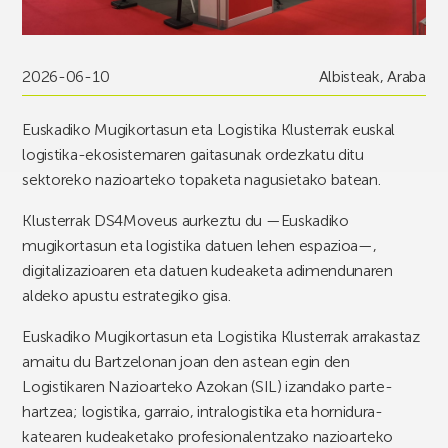
2026-06-10
Albisteak
,
Araba
Euskadiko Mugikortasun eta Logistika Klusterrak euskal
logistika-ekosistemaren gaitasunak ordezkatu ditu
sektoreko nazioarteko topaketa nagusietako batean.
Klusterrak DS4Moveus aurkeztu du —Euskadiko
mugikortasun eta logistika datuen lehen espazioa—,
digitalizazioaren eta datuen kudeaketa adimendunaren
aldeko apustu estrategiko gisa.
Euskadiko Mugikortasun eta Logistika Klusterrak arrakastaz
amaitu du Bartzelonan joan den astean egin den
Logistikaren Nazioarteko Azokan (SIL) izandako parte-
hartzea; logistika, garraio, intralogistika eta hornidura-
katearen kudeaketako profesionalentzako nazioarteko