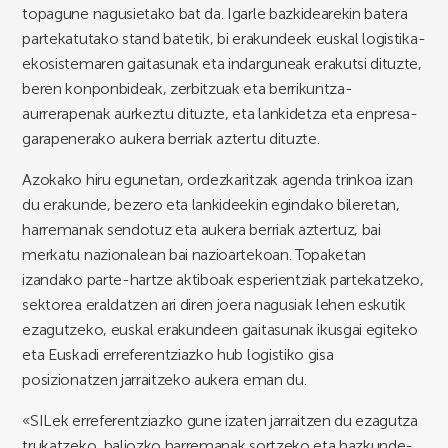
topagune nagusietako bat da. Igarle bazkidearekin batera
partekatutako stand batetik, bi erakundeek euskal logistika-
ekosistemaren gaitasunak eta indarguneak erakutsi dituzte,
beren konponbideak, zerbitzuak eta berrikuntza-
aurrerapenak aurkeztu dituzte, eta lankidetza eta enpresa-
garapenerako aukera berriak aztertu dituzte.
Azokako hiru egunetan, ordezkaritzak agenda trinkoa izan
du erakunde, bezero eta lankideekin egindako bileretan,
harremanak sendotuz eta aukera berriak aztertuz, bai
merkatu nazionalean bai nazioartekoan. Topaketan
izandako parte-hartze aktiboak esperientziak partekatzeko,
sektorea eraldatzen ari diren joera nagusiak lehen eskutik
ezagutzeko, euskal erakundeen gaitasunak ikusgai egiteko
eta Euskadi erreferentziazko hub logistiko gisa
posizionatzen jarraitzeko aukera eman du.
«SILek erreferentziazko gune izaten jarraitzen du ezagutza
trukatzeko, baliozko harremanak sortzeko eta hazkunde-