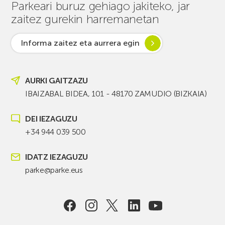
Parkeari buruz gehiago jakiteko, jar
zaitez gurekin harremanetan
Informa zaitez eta aurrera egin
AURKI GAITZAZU
IBAIZABAL BIDEA, 101 - 48170 ZAMUDIO (BIZKAIA)
DEI IEZAGUZU
+34 944 039 500
IDATZ IEZAGUZU
parke@parke.eus