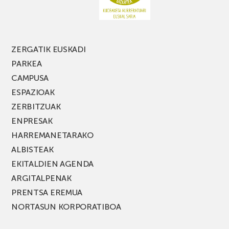
jaialdiaren
edizio
berria!
ZERGATIK EUSKADI
PARKEA
CAMPUSA
ESPAZIOAK
ZERBITZUAK
ENPRESAK
HARREMANETARAKO
ALBISTEAK
EKITALDIEN AGENDA
ARGITALPENAK
PRENTSA EREMUA
NORTASUN KORPORATIBOA