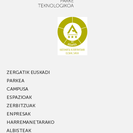
baduzu,
ez
galdu
PARKEA
MUSIK
FEST
jaialdiaren
edizio
berria!
ZERGATIK EUSKADI
PARKEA
CAMPUSA
ESPAZIOAK
ZERBITZUAK
ENPRESAK
HARREMANETARAKO
ALBISTEAK