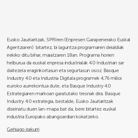
Eusko Jaurlaritzak, SPRIren (Enpresen Garapenerako Euskal
Agentziaren) bitartez, bi laguntza programaren deialdiak
irekiko ditu bihar, maiatzaren 18an. Programa horien
helburua da euskal enpresa industrialak 4.0 Industrian sar
daitezela eraginkortasun eta segurtasun osoz. Basque
Industry 4.0 eta Industria Digitala programek 4,76 milioi
euroko aurrekontua dute, eta Basque Industry 4.0
Estrategiaren markoan garatutako tresnak dira. Basque
Industry 4.0 estrategia, bestalde, Eusko Jaurlaritzak
diseinatu duen lan-mapa bat da, bere bitartez euskal
industria Europako abangoardian kokatzeko.
Gehiago irakurri