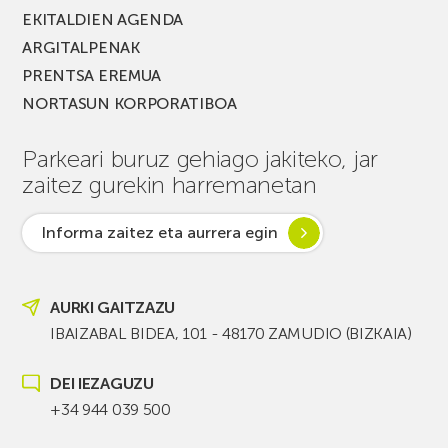
EKITALDIEN AGENDA
ARGITALPENAK
PRENTSA EREMUA
NORTASUN KORPORATIBOA
Parkeari buruz gehiago jakiteko, jar
zaitez gurekin harremanetan
Informa zaitez eta aurrera egin
AURKI GAITZAZU
IBAIZABAL BIDEA, 101 - 48170 ZAMUDIO (BIZKAIA)
DEI IEZAGUZU
+34 944 039 500