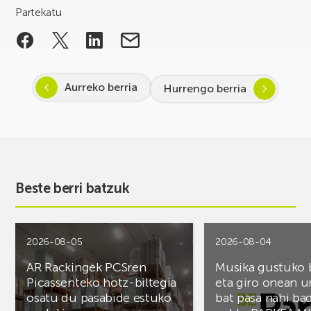
Partekatu
Aurreko berria
Hurrengo berria
Beste berri batzuk
2026-08-05
2026-08-04
AR Rackingek PCSren
Musika gustuko
Picassenteko hotz-biltegia
eta giro onean u
osatu du pasabide estuko
bat pasa nahi ba