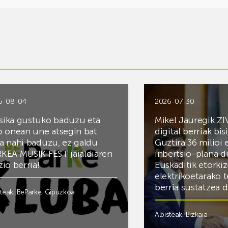
6-08-04
2026-07-30
ika gustuko baduzu eta
Mikel Jauregik ZI
o onean une atsegin bat
digital berriak bis
a nahi baduzu, ez galdu
Guztira 36 milioi
KEA MUSIK FEST jaialdiaren
inbertsio-plana d
zio berria!
Euskaditik etorki
elektrikoetarako 
berria sustatzea 
steak
,
BeParke
,
Gipuzkoa
Albisteak
,
Bizkaia