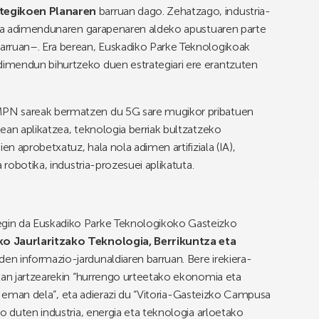
ategikoen Planaren
barruan dago. Zehatzago, industria-
tria adimendunaren garapenaren aldeko apustuaren parte
arruan–. Era berean, Euskadiko Parke Teknologikoak
imendun bihurtzeko duen estrategiari ere erantzuten
MPN sareak bermatzen du 5G sare mugikor pribatuen
ean aplikatzea, teknologia berriak bultzatzeko
en aprobetxatuz, hala nola adimen artifiziala (IA),
 robotika, industria-prozesuei aplikatuta.
gin da Euskadiko Parke Teknologikoko Gasteizko
ko Jaurlaritzako Teknologia, Berrikuntza eta
den informazio-jardunaldiaren barruan. Bere irekiera-
xan jartzearekin “hurrengo urteetako ekonomia eta
ria eman dela”, eta adierazi du “Vitoria-Gasteizko Campusa
o duten industria, energia eta teknologia arloetako