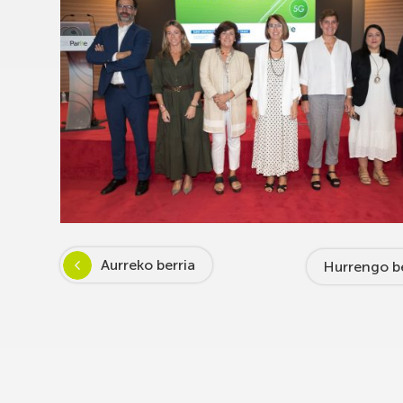
Aurreko berria
Hurrengo be