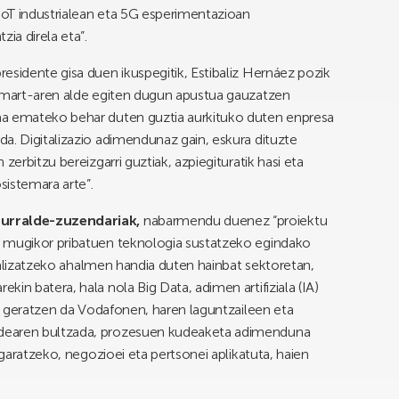
 IoT industrialean eta 5G esperimentazioan
ia direla eta”.
esidente gisa duen ikuspegitik, Estibaliz Hernáez pozik
 Smart-aren alde egiten dugun apustua gauzatzen
ma emateko behar duten guztia aurkituko duten enpresa
a. Digitalizazio adimendunaz gain, eskura dituzte
zerbitzu bereizgarri guztiak, azpiegituratik hasi eta
sistemara arte”.
lurralde-zuzendariak,
nabarmendu duenez “proiektu
e mugikor pribatuen teknologia sustatzeko egindako
gitalizatzeko ahalmen handia duten hainbat sektoretan,
in batera, hala nola Big Data, adimen artifiziala (IA)
an geratzen da Vodafonen, haren laguntzaileen eta
dearen bultzada, prozesuen kudeaketa adimenduna
 garatzeko, negozioei eta pertsonei aplikatuta, haien