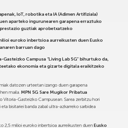
nak, IoT, robotika eta IA (Adimen Artifiziala)
ituen aparteko ingurunearen garapena erraztuko
 prestazio guztiak aprobetxatzeko
milioi euroko inbertsioa aurreikusten duen Eusko
Planaren barruan dago
a-Gasteizko Campusa “Living Lab 5G” bihurtuko da,
eetako ekonomia eta gizarte digitala eraikitzeko
omiak datozen urteetan izango duen garapena
ehen maila.
MPN 5G Sare Mugikor Pribatua
o Vitoria-Gasteizko Campusean. Sarea zerbitzu hori
eta bisitariei banda zabal ultra-azkarreko sarbidea
o 2,5 milioi euroko inbertsioa aurreikusten duen
Eusko