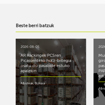
Beste berri batzuk
2026-08-05
202
AR Rackingek PCSren
Mus
Picassenteko hotz-biltegia
gir
osatu du pasabide estuko
pas
apalekin
PAR
edi
Albisteak
,
Bizkaia
Albi