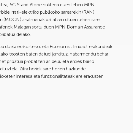
ailea) 5G Stand Alone nukleoa duen lehen MPN
bide irrati-elektriko publikoko sarearekin (RAN)
ren (MOCN) ahalmenak baliatzen dituen lehen sare
Vodafonek Malagan sortu duen MPN Domain Assurance
ribatua delako.
agoa duela erakusteko, eta Economist Impact erakundeak
tako txosten baten datuei jarraituz, nabarmendu behar
 pribatua probatzen ari dela, eta erdiek baino
ituztela. Zifra horiek sare horien hazkunde
ioketen interesa eta funtzionalitateak ere erakusten