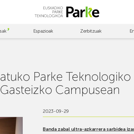
sak
Espazioak
Zerbitzuak
E
statuko Parke Teknologik
du Gasteizko Campusean
2023-09-29
Banda zabal ultra-azkarrera sarbidea i