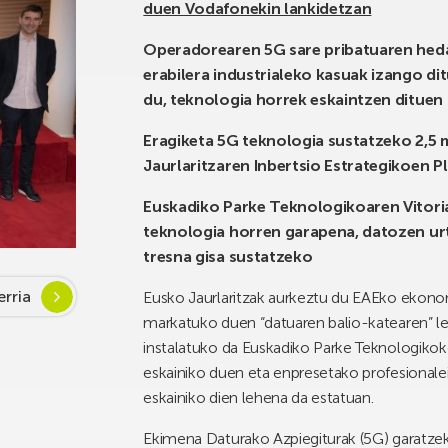
duen Vodafonekin lankidetzan
Operadorearen 5G sare pribatuaren hedape
erabilera industrialeko kasuak izango d
du, teknologia horrek eskaintzen dituen
Eragiketa 5G teknologia sustatzeko 2,5 
Jaurlaritzaren Inbertsio Estrategikoen 
Euskadiko Parke Teknologikoaren Vitori
teknologia horren garapena, datozen urt
tresna gisa sustatzeko
rria
Eusko Jaurlaritzak aurkeztu du EAEko ekon
markatuko duen “datuaren balio-katearen” l
instalatuko da Euskadiko Parke Teknologikok
eskainiko duen eta enpresetako profesionalei 
eskainiko dien lehena da estatuan.
Ekimena Daturako Azpiegiturak (5G) garatzek