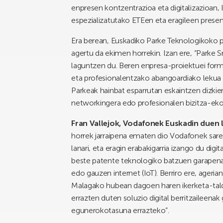
enpresen kontzentrazioa eta digitalizazioan,
espezializatutako ETEen eta eragileen presentz
Era berean, Euskadiko Parke Teknologikoko pr
agertu da ekimen horrekin. Izan ere, “Parke
laguntzen du. Beren enpresa-proiektuei for
eta profesionalentzako abangoardiako lekua d
Parkeak hainbat esparrutan eskaintzen dizkien 
networkingera edo profesionalen bizitza-eko
Fran Vallejok, Vodafonek Euskadin duen 
horrek jarraipena ematen dio Vodafonek sar
lanari, eta eragin erabakigarria izango du di
beste patente teknologiko batzuen garapenarek
edo gauzen internet (IoT). Berriro ere, ageri
Malagako hubean dagoen haren ikerketa-tal
errazten duten soluzio digital berritzaileenak
egunerokotasuna errazteko”.