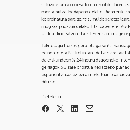
soluzioetarako operadorearen ohiko hornitz
merkataritza-hedapena delako. Bigarrenik, sar
koordinatuta sare zentral multioperatzailea
mugikor pribatua delako. Eta, batez ere, 
taldeak kudeatzen duen lehen sare mugikor p
Teknologia horrek gero eta garrantzi handi
egindako eta NTTrekin lankidetzan argitaratu
da erakundeen % 24 inguru dagoeneko Internet
gehiagok 5G sare pribatua hedatzeko planak d
esponentzialaz ez ezik, merkatuari ekar dieza
dituzte.
Partekatu