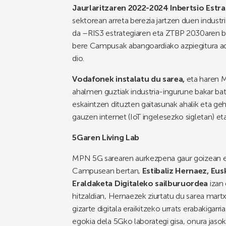
Jaurlaritzaren 2022-2024 Inbertsio Estr
sektorean arreta berezia jartzen duen indus
da –RIS3 estrategiaren eta ZTBP 2030aren b
bere Campusak abangoardiako azpiegitura ad
dio.
Vodafonek instalatu du sarea,
eta haren 
ahalmen guztiak industria-ingurune bakar bat
eskaintzen dituzten gaitasunak ahalik eta gehi
gauzen internet (IoT ingelesezko sigletan) eta
5Garen Living Lab
MPN 5G sarearen aurkezpena gaur goizean e
Campusean bertan,
Estibaliz Hernaez, Eus
Eraldaketa Digitaleko sailburuordea
izan 
hitzaldian, Hernaezek ziurtatu du sarea mart
gizarte digitala eraikitzeko urrats erabakigar
egokia dela 5Gko laborategi gisa, onura jasok