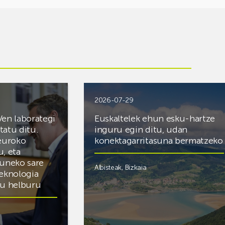
2026-07-29
Ven laborategi
Euskaltelek ehun esku-hartze
itatu ditu.
inguru egin ditu, udan
 euroko
konektagarritasuna bermatzeko
u, eta
zuneko sare
Albisteak
,
Bizkaia
teknologia
du helburu