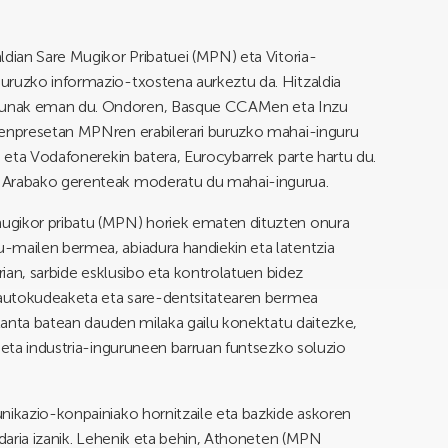
ldian Sare Mugikor Pribatuei (MPN) eta Vitoria-
uruzko informazio-txostena aurkeztu da. Hitzaldia
dunak eman du. Ondoren, Basque CCAMen eta Inzu
 enpresetan MPNren erabilerari buruzko mahai-inguru
n eta Vodafonerekin batera, Eurocybarrek parte hartu du.
o Arabako gerenteak moderatu du mahai-ingurua.
ugikor pribatu (MPN) horiek ematen dituzten onura
-mailen bermea, abiadura handiekin eta latentzia
rian, sarbide esklusibo eta kontrolatuen bidez
, autokudeaketa eta sare-dentsitatearen bermea
planta batean dauden milaka gailu konektatu daitezke,
, eta industria-inguruneen barruan funtsezko soluzio
nikazio-konpainiako hornitzaile eta bazkide askoren
ndaria izanik. Lehenik eta behin, Athoneten (MPN