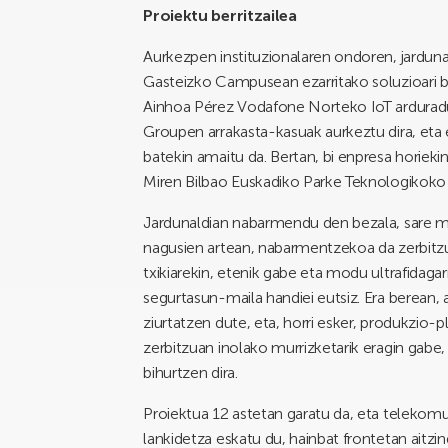
Proiektu berritzailea
Aurkezpen instituzionalaren ondoren, jarduna
Gasteizko Campusean ezarritako soluzioari b
Ainhoa Pérez Vodafone Norteko IoT ardura
Groupen arrakasta-kasuak aurkeztu dira, eta
batekin amaitu da. Bertan, bi enpresa horieki
Miren Bilbao Euskadiko Parke Teknologikok
Jardunaldian nabarmendu den bezala, sare m
nagusien artean, nabarmentzekoa da zerbitzu
txikiarekin, etenik gabe eta modu ultrafidagar
segurtasun-maila handiei eutsiz. Era berean
ziurtatzen dute, eta, horri esker, produkzio-
zerbitzuan inolako murrizketarik eragin gabe
bihurtzen dira.
Proiektua 12 astetan garatu da, eta telekomu
lankidetza eskatu du, hainbat frontetan aitzi